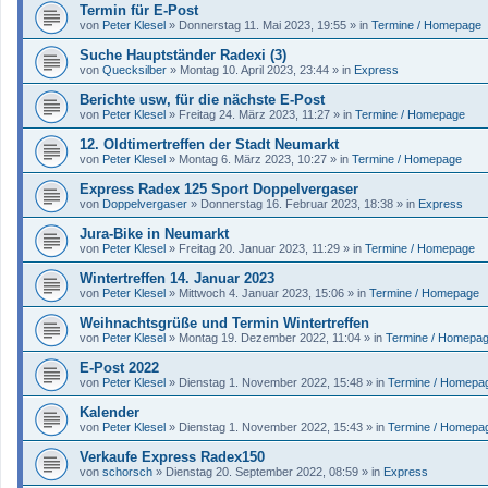
Termin für E-Post
von
Peter Klesel
»
Donnerstag 11. Mai 2023, 19:55
» in
Termine / Homepage
Suche Hauptständer Radexi (3)
von
Quecksilber
»
Montag 10. April 2023, 23:44
» in
Express
Berichte usw, für die nächste E-Post
von
Peter Klesel
»
Freitag 24. März 2023, 11:27
» in
Termine / Homepage
12. Oldtimertreffen der Stadt Neumarkt
von
Peter Klesel
»
Montag 6. März 2023, 10:27
» in
Termine / Homepage
Express Radex 125 Sport Doppelvergaser
von
Doppelvergaser
»
Donnerstag 16. Februar 2023, 18:38
» in
Express
Jura-Bike in Neumarkt
von
Peter Klesel
»
Freitag 20. Januar 2023, 11:29
» in
Termine / Homepage
Wintertreffen 14. Januar 2023
von
Peter Klesel
»
Mittwoch 4. Januar 2023, 15:06
» in
Termine / Homepage
Weihnachtsgrüße und Termin Wintertreffen
von
Peter Klesel
»
Montag 19. Dezember 2022, 11:04
» in
Termine / Homepa
E-Post 2022
von
Peter Klesel
»
Dienstag 1. November 2022, 15:48
» in
Termine / Homepa
Kalender
von
Peter Klesel
»
Dienstag 1. November 2022, 15:43
» in
Termine / Homepa
Verkaufe Express Radex150
von
schorsch
»
Dienstag 20. September 2022, 08:59
» in
Express