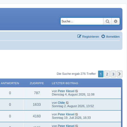
Suche
Erwe
Registrieren
Anmelden
1
2
3
N
Die Suche ergab 276 Treffer
ANTWORTEN
ZUGRIFFE
LETZTER BEITRAG
von
Peter Klesel
0
787
Dienstag 4. August 2026, 11:08
von
Oldie
0
1633
Sonntag 2. August 2026, 13:52
von
Peter Klesel
0
4160
Sonntag 19. Juli 2026, 16:33
von
Peter Klesel