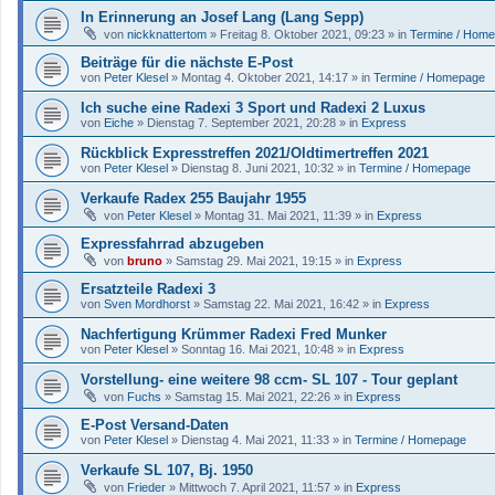
In Erinnerung an Josef Lang (Lang Sepp)
von
nickknattertom
»
Freitag 8. Oktober 2021, 09:23
» in
Termine / Hom
Beiträge für die nächste E-Post
von
Peter Klesel
»
Montag 4. Oktober 2021, 14:17
» in
Termine / Homepage
Ich suche eine Radexi 3 Sport und Radexi 2 Luxus
von
Eiche
»
Dienstag 7. September 2021, 20:28
» in
Express
Rückblick Expresstreffen 2021/Oldtimertreffen 2021
von
Peter Klesel
»
Dienstag 8. Juni 2021, 10:32
» in
Termine / Homepage
Verkaufe Radex 255 Baujahr 1955
von
Peter Klesel
»
Montag 31. Mai 2021, 11:39
» in
Express
Expressfahrrad abzugeben
von
bruno
»
Samstag 29. Mai 2021, 19:15
» in
Express
Ersatzteile Radexi 3
von
Sven Mordhorst
»
Samstag 22. Mai 2021, 16:42
» in
Express
Nachfertigung Krümmer Radexi Fred Munker
von
Peter Klesel
»
Sonntag 16. Mai 2021, 10:48
» in
Express
Vorstellung- eine weitere 98 ccm- SL 107 - Tour geplant
von
Fuchs
»
Samstag 15. Mai 2021, 22:26
» in
Express
E-Post Versand-Daten
von
Peter Klesel
»
Dienstag 4. Mai 2021, 11:33
» in
Termine / Homepage
Verkaufe SL 107, Bj. 1950
von
Frieder
»
Mittwoch 7. April 2021, 11:57
» in
Express