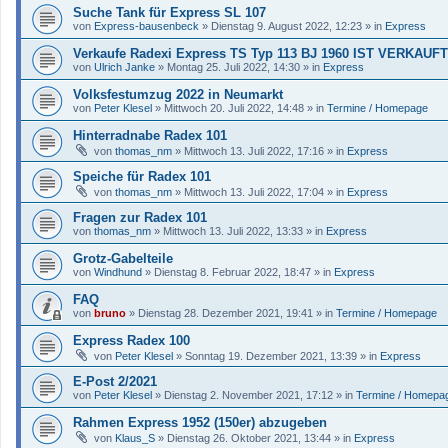
Suche Tank für Express SL 107
von
Express-bausenbeck
»
Dienstag 9. August 2022, 12:23
» in
Express
Verkaufe Radexi Express TS Typ 113 BJ 1960 IST VERKAUFT
von
Ulrich Janke
»
Montag 25. Juli 2022, 14:30
» in
Express
Volksfestumzug 2022 in Neumarkt
von
Peter Klesel
»
Mittwoch 20. Juli 2022, 14:48
» in
Termine / Homepage
Hinterradnabe Radex 101
von
thomas_nm
»
Mittwoch 13. Juli 2022, 17:16
» in
Express
Speiche für Radex 101
von
thomas_nm
»
Mittwoch 13. Juli 2022, 17:04
» in
Express
Fragen zur Radex 101
von
thomas_nm
»
Mittwoch 13. Juli 2022, 13:33
» in
Express
Grotz-Gabelteile
von
Windhund
»
Dienstag 8. Februar 2022, 18:47
» in
Express
FAQ
von
bruno
»
Dienstag 28. Dezember 2021, 19:41
» in
Termine / Homepage
Express Radex 100
von
Peter Klesel
»
Sonntag 19. Dezember 2021, 13:39
» in
Express
E-Post 2/2021
von
Peter Klesel
»
Dienstag 2. November 2021, 17:12
» in
Termine / Homepa
Rahmen Express 1952 (150er) abzugeben
von
Klaus_S
»
Dienstag 26. Oktober 2021, 13:44
» in
Express