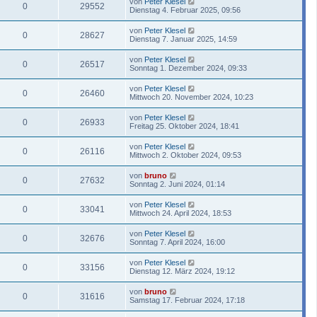
von
Peter Klesel
0
29552
Dienstag 4. Februar 2025, 09:56
von
Peter Klesel
0
28627
Dienstag 7. Januar 2025, 14:59
von
Peter Klesel
0
26517
Sonntag 1. Dezember 2024, 09:33
von
Peter Klesel
0
26460
Mittwoch 20. November 2024, 10:23
von
Peter Klesel
0
26933
Freitag 25. Oktober 2024, 18:41
von
Peter Klesel
0
26116
Mittwoch 2. Oktober 2024, 09:53
von
bruno
0
27632
Sonntag 2. Juni 2024, 01:14
von
Peter Klesel
0
33041
Mittwoch 24. April 2024, 18:53
von
Peter Klesel
0
32676
Sonntag 7. April 2024, 16:00
von
Peter Klesel
0
33156
Dienstag 12. März 2024, 19:12
von
bruno
0
31616
Samstag 17. Februar 2024, 17:18