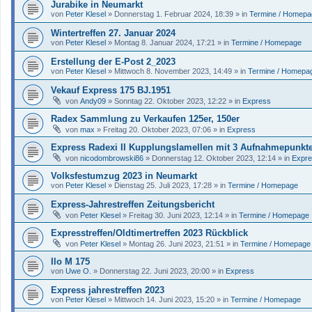
Jurabike in Neumarkt
von
Peter Klesel
»
Donnerstag 1. Februar 2024, 18:39
» in
Termine / Homepa
Wintertreffen 27. Januar 2024
von
Peter Klesel
»
Montag 8. Januar 2024, 17:21
» in
Termine / Homepage
Erstellung der E-Post 2_2023
von
Peter Klesel
»
Mittwoch 8. November 2023, 14:49
» in
Termine / Homepa
Vekauf Express 175 BJ.1951
von
Andy09
»
Sonntag 22. Oktober 2023, 12:22
» in
Express
Radex Sammlung zu Verkaufen 125er, 150er
von
max
»
Freitag 20. Oktober 2023, 07:06
» in
Express
Express Radexi II Kupplungslamellen mit 3 Aufnahmepunkt
von
nicodombrowski86
»
Donnerstag 12. Oktober 2023, 12:14
» in
Expr
Volksfestumzug 2023 in Neumarkt
von
Peter Klesel
»
Dienstag 25. Juli 2023, 17:28
» in
Termine / Homepage
Express-Jahrestreffen Zeitungsbericht
von
Peter Klesel
»
Freitag 30. Juni 2023, 12:14
» in
Termine / Homepage
Expresstreffen/Oldtimertreffen 2023 Rückblick
von
Peter Klesel
»
Montag 26. Juni 2023, 21:51
» in
Termine / Homepage
Ilo M 175
von
Uwe O.
»
Donnerstag 22. Juni 2023, 20:00
» in
Express
Express jahrestreffen 2023
von
Peter Klesel
»
Mittwoch 14. Juni 2023, 15:20
» in
Termine / Homepage