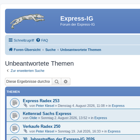
Express-IG
Forum der Express-IG
Schnellzugriff
FAQ
Foren-Übersicht
Suche
Unbeantwortete Themen
Unbeantwortete Themen
Zur erweiterten Suche
Suche
Erweiterte Suche
THEMEN
Express Radex 253
von
Peter Klesel
»
Dienstag 4. August 2026, 11:08
» in
Express
Kettenrad Sachs Express
von
Oldie
»
Sonntag 2. August 2026, 13:52
» in
Express
Verkaufe Radex 250
von
Peter Klesel
»
Sonntag 19. Juli 2026, 16:33
» in
Express
30. Jahrestreffen der Express-IG 2026