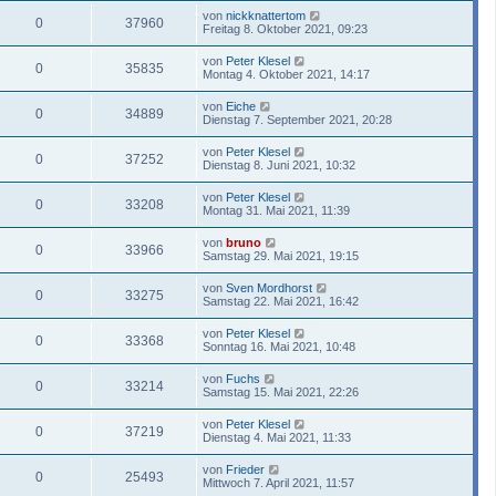
von
nickknattertom
0
37960
Freitag 8. Oktober 2021, 09:23
von
Peter Klesel
0
35835
Montag 4. Oktober 2021, 14:17
von
Eiche
0
34889
Dienstag 7. September 2021, 20:28
von
Peter Klesel
0
37252
Dienstag 8. Juni 2021, 10:32
von
Peter Klesel
0
33208
Montag 31. Mai 2021, 11:39
von
bruno
0
33966
Samstag 29. Mai 2021, 19:15
von
Sven Mordhorst
0
33275
Samstag 22. Mai 2021, 16:42
von
Peter Klesel
0
33368
Sonntag 16. Mai 2021, 10:48
von
Fuchs
0
33214
Samstag 15. Mai 2021, 22:26
von
Peter Klesel
0
37219
Dienstag 4. Mai 2021, 11:33
von
Frieder
0
25493
Mittwoch 7. April 2021, 11:57