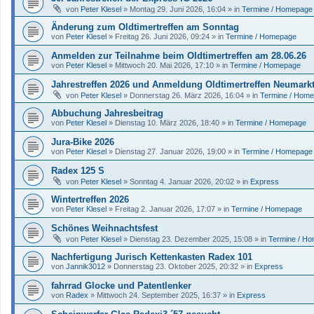
von
Peter Klesel
»
Montag 29. Juni 2026, 16:04
» in
Termine / Homepage
Änderung zum Oldtimertreffen am Sonntag
von
Peter Klesel
»
Freitag 26. Juni 2026, 09:24
» in
Termine / Homepage
Anmelden zur Teilnahme beim Oldtimertreffen am 28.06.26
von
Peter Klesel
»
Mittwoch 20. Mai 2026, 17:10
» in
Termine / Homepage
Jahrestreffen 2026 und Anmeldung Oldtimertreffen Neumark
von
Peter Klesel
»
Donnerstag 26. März 2026, 16:04
» in
Termine / Hom
Abbuchung Jahresbeitrag
von
Peter Klesel
»
Dienstag 10. März 2026, 18:40
» in
Termine / Homepage
Jura-Bike 2026
von
Peter Klesel
»
Dienstag 27. Januar 2026, 19:00
» in
Termine / Homepage
Radex 125 S
von
Peter Klesel
»
Sonntag 4. Januar 2026, 20:02
» in
Express
Wintertreffen 2026
von
Peter Klesel
»
Freitag 2. Januar 2026, 17:07
» in
Termine / Homepage
Schönes Weihnachtsfest
von
Peter Klesel
»
Dienstag 23. Dezember 2025, 15:08
» in
Termine / H
Nachfertigung Jurisch Kettenkasten Radex 101
von
Jannik3012
»
Donnerstag 23. Oktober 2025, 20:32
» in
Express
fahrrad Glocke und Patentlenker
von
Radex
»
Mittwoch 24. September 2025, 16:37
» in
Express