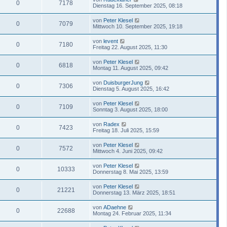
0
7178
Dienstag 16. September 2025, 08:18
von
Peter Klesel
0
7079
Mittwoch 10. September 2025, 19:18
von
levent
0
7180
Freitag 22. August 2025, 11:30
von
Peter Klesel
0
6818
Montag 11. August 2025, 09:42
von
DuisburgerJung
0
7306
Dienstag 5. August 2025, 16:42
von
Peter Klesel
0
7109
Sonntag 3. August 2025, 18:00
von
Radex
0
7423
Freitag 18. Juli 2025, 15:59
von
Peter Klesel
0
7572
Mittwoch 4. Juni 2025, 09:42
von
Peter Klesel
0
10333
Donnerstag 8. Mai 2025, 13:59
von
Peter Klesel
0
21221
Donnerstag 13. März 2025, 18:51
von
ADaehne
0
22688
Montag 24. Februar 2025, 11:34