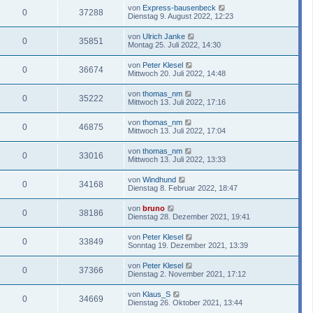
von
Express-bausenbeck
0
37288
Dienstag 9. August 2022, 12:23
von
Ulrich Janke
0
35851
Montag 25. Juli 2022, 14:30
von
Peter Klesel
0
36674
Mittwoch 20. Juli 2022, 14:48
von
thomas_nm
0
35222
Mittwoch 13. Juli 2022, 17:16
von
thomas_nm
0
46875
Mittwoch 13. Juli 2022, 17:04
von
thomas_nm
0
33016
Mittwoch 13. Juli 2022, 13:33
von
Windhund
0
34168
Dienstag 8. Februar 2022, 18:47
von
bruno
0
38186
Dienstag 28. Dezember 2021, 19:41
von
Peter Klesel
0
33849
Sonntag 19. Dezember 2021, 13:39
von
Peter Klesel
0
37366
Dienstag 2. November 2021, 17:12
von
Klaus_S
0
34669
Dienstag 26. Oktober 2021, 13:44