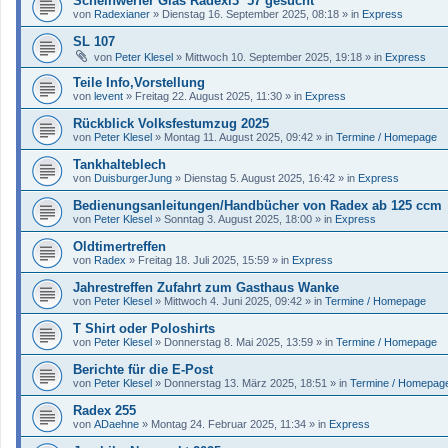
Scheinwerfer Glas Radexi3 ´57 gesucht
von
Radexianer
»
Dienstag 16. September 2025, 08:18
» in
Express
SL 107
von
Peter Klesel
»
Mittwoch 10. September 2025, 19:18
» in
Express
Teile Info,Vorstellung
von
levent
»
Freitag 22. August 2025, 11:30
» in
Express
Rückblick Volksfestumzug 2025
von
Peter Klesel
»
Montag 11. August 2025, 09:42
» in
Termine / Homepage
Tankhalteblech
von
DuisburgerJung
»
Dienstag 5. August 2025, 16:42
» in
Express
Bedienungsanleitungen/Handbücher von Radex ab 125 ccm
von
Peter Klesel
»
Sonntag 3. August 2025, 18:00
» in
Express
Oldtimertreffen
von
Radex
»
Freitag 18. Juli 2025, 15:59
» in
Express
Jahrestreffen Zufahrt zum Gasthaus Wanke
von
Peter Klesel
»
Mittwoch 4. Juni 2025, 09:42
» in
Termine / Homepage
T Shirt oder Poloshirts
von
Peter Klesel
»
Donnerstag 8. Mai 2025, 13:59
» in
Termine / Homepage
Berichte für die E-Post
von
Peter Klesel
»
Donnerstag 13. März 2025, 18:51
» in
Termine / Homepag
Radex 255
von
ADaehne
»
Montag 24. Februar 2025, 11:34
» in
Express