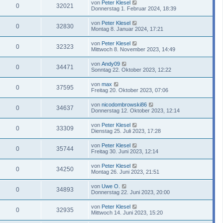
von
Peter Klesel
0
32021
Donnerstag 1. Februar 2024, 18:39
von
Peter Klesel
0
32830
Montag 8. Januar 2024, 17:21
von
Peter Klesel
0
32323
Mittwoch 8. November 2023, 14:49
von
Andy09
0
34471
Sonntag 22. Oktober 2023, 12:22
von
max
0
37595
Freitag 20. Oktober 2023, 07:06
von
nicodombrowski86
0
34637
Donnerstag 12. Oktober 2023, 12:14
von
Peter Klesel
0
33309
Dienstag 25. Juli 2023, 17:28
von
Peter Klesel
0
35744
Freitag 30. Juni 2023, 12:14
von
Peter Klesel
0
34250
Montag 26. Juni 2023, 21:51
von
Uwe O.
0
34893
Donnerstag 22. Juni 2023, 20:00
von
Peter Klesel
0
32935
Mittwoch 14. Juni 2023, 15:20