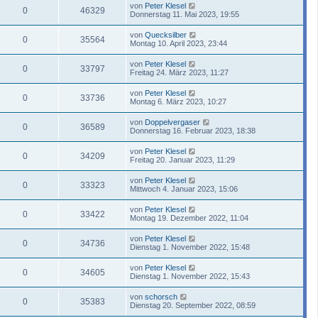
von
Peter Klesel
0
46329
Donnerstag 11. Mai 2023, 19:55
von
Quecksilber
0
35564
Montag 10. April 2023, 23:44
von
Peter Klesel
0
33797
Freitag 24. März 2023, 11:27
von
Peter Klesel
0
33736
Montag 6. März 2023, 10:27
von
Doppelvergaser
0
36589
Donnerstag 16. Februar 2023, 18:38
von
Peter Klesel
0
34209
Freitag 20. Januar 2023, 11:29
von
Peter Klesel
0
33323
Mittwoch 4. Januar 2023, 15:06
von
Peter Klesel
0
33422
Montag 19. Dezember 2022, 11:04
von
Peter Klesel
0
34736
Dienstag 1. November 2022, 15:48
von
Peter Klesel
0
34605
Dienstag 1. November 2022, 15:43
von
schorsch
0
35383
Dienstag 20. September 2022, 08:59