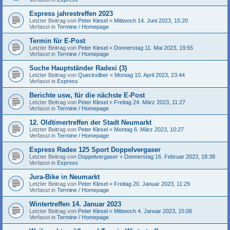
Express jahrestreffen 2023
Letzter Beitrag von
Peter Klesel
«
Mittwoch 14. Juni 2023, 15:20
Verfasst in
Termine / Homepage
Termin für E-Post
Letzter Beitrag von
Peter Klesel
«
Donnerstag 11. Mai 2023, 19:55
Verfasst in
Termine / Homepage
Suche Hauptständer Radexi (3)
Letzter Beitrag von
Quecksilber
«
Montag 10. April 2023, 23:44
Verfasst in
Express
Berichte usw, für die nächste E-Post
Letzter Beitrag von
Peter Klesel
«
Freitag 24. März 2023, 11:27
Verfasst in
Termine / Homepage
12. Oldtimertreffen der Stadt Neumarkt
Letzter Beitrag von
Peter Klesel
«
Montag 6. März 2023, 10:27
Verfasst in
Termine / Homepage
Express Radex 125 Sport Doppelvergaser
Letzter Beitrag von
Doppelvergaser
«
Donnerstag 16. Februar 2023, 18:38
Verfasst in
Express
Jura-Bike in Neumarkt
Letzter Beitrag von
Peter Klesel
«
Freitag 20. Januar 2023, 11:29
Verfasst in
Termine / Homepage
Wintertreffen 14. Januar 2023
Letzter Beitrag von
Peter Klesel
«
Mittwoch 4. Januar 2023, 15:06
Verfasst in
Termine / Homepage