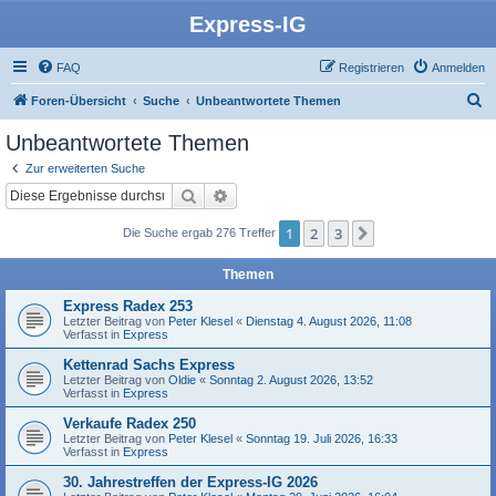
Express-IG
FAQ
Registrieren
Anmelden
S
Foren-Übersicht
Suche
Unbeantwortete Themen
u
Unbeantwortete Themen
c
Zur erweiterten Suche
h
Suche
Erweiterte Suche
e
1
2
3
Nächste
Die Suche ergab 276 Treffer
Themen
Express Radex 253
Letzter Beitrag von
Peter Klesel
«
Dienstag 4. August 2026, 11:08
Verfasst in
Express
Kettenrad Sachs Express
Letzter Beitrag von
Oldie
«
Sonntag 2. August 2026, 13:52
Verfasst in
Express
Verkaufe Radex 250
Letzter Beitrag von
Peter Klesel
«
Sonntag 19. Juli 2026, 16:33
Verfasst in
Express
30. Jahrestreffen der Express-IG 2026