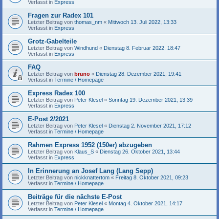
Verfasst in
Express
Fragen zur Radex 101
Letzter Beitrag von
thomas_nm
«
Mittwoch 13. Juli 2022, 13:33
Verfasst in
Express
Grotz-Gabelteile
Letzter Beitrag von
Windhund
«
Dienstag 8. Februar 2022, 18:47
Verfasst in
Express
FAQ
Letzter Beitrag von
bruno
«
Dienstag 28. Dezember 2021, 19:41
Verfasst in
Termine / Homepage
Express Radex 100
Letzter Beitrag von
Peter Klesel
«
Sonntag 19. Dezember 2021, 13:39
Verfasst in
Express
E-Post 2/2021
Letzter Beitrag von
Peter Klesel
«
Dienstag 2. November 2021, 17:12
Verfasst in
Termine / Homepage
Rahmen Express 1952 (150er) abzugeben
Letzter Beitrag von
Klaus_S
«
Dienstag 26. Oktober 2021, 13:44
Verfasst in
Express
In Erinnerung an Josef Lang (Lang Sepp)
Letzter Beitrag von
nickknattertom
«
Freitag 8. Oktober 2021, 09:23
Verfasst in
Termine / Homepage
Beiträge für die nächste E-Post
Letzter Beitrag von
Peter Klesel
«
Montag 4. Oktober 2021, 14:17
Verfasst in
Termine / Homepage