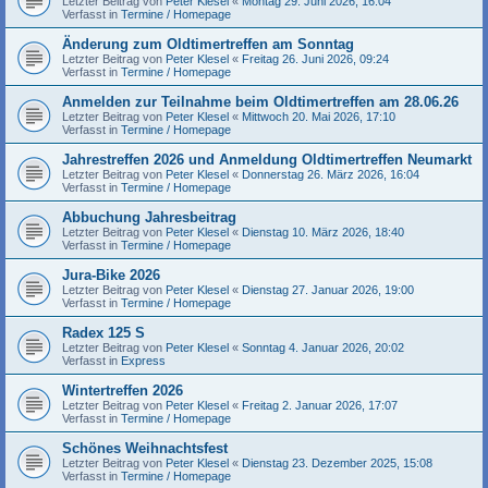
Letzter Beitrag von
Peter Klesel
«
Montag 29. Juni 2026, 16:04
Verfasst in
Termine / Homepage
Änderung zum Oldtimertreffen am Sonntag
Letzter Beitrag von
Peter Klesel
«
Freitag 26. Juni 2026, 09:24
Verfasst in
Termine / Homepage
Anmelden zur Teilnahme beim Oldtimertreffen am 28.06.26
Letzter Beitrag von
Peter Klesel
«
Mittwoch 20. Mai 2026, 17:10
Verfasst in
Termine / Homepage
Jahrestreffen 2026 und Anmeldung Oldtimertreffen Neumarkt
Letzter Beitrag von
Peter Klesel
«
Donnerstag 26. März 2026, 16:04
Verfasst in
Termine / Homepage
Abbuchung Jahresbeitrag
Letzter Beitrag von
Peter Klesel
«
Dienstag 10. März 2026, 18:40
Verfasst in
Termine / Homepage
Jura-Bike 2026
Letzter Beitrag von
Peter Klesel
«
Dienstag 27. Januar 2026, 19:00
Verfasst in
Termine / Homepage
Radex 125 S
Letzter Beitrag von
Peter Klesel
«
Sonntag 4. Januar 2026, 20:02
Verfasst in
Express
Wintertreffen 2026
Letzter Beitrag von
Peter Klesel
«
Freitag 2. Januar 2026, 17:07
Verfasst in
Termine / Homepage
Schönes Weihnachtsfest
Letzter Beitrag von
Peter Klesel
«
Dienstag 23. Dezember 2025, 15:08
Verfasst in
Termine / Homepage