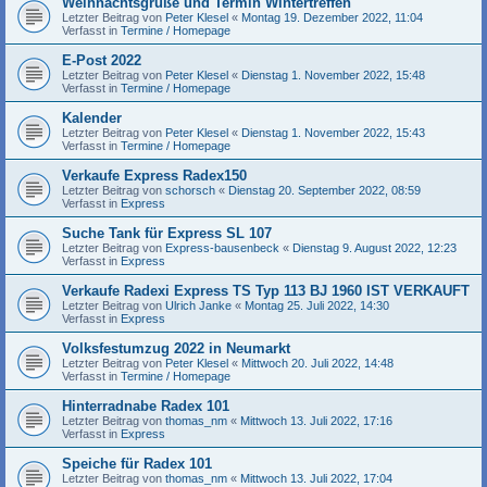
Weihnachtsgrüße und Termin Wintertreffen
Letzter Beitrag von
Peter Klesel
«
Montag 19. Dezember 2022, 11:04
Verfasst in
Termine / Homepage
E-Post 2022
Letzter Beitrag von
Peter Klesel
«
Dienstag 1. November 2022, 15:48
Verfasst in
Termine / Homepage
Kalender
Letzter Beitrag von
Peter Klesel
«
Dienstag 1. November 2022, 15:43
Verfasst in
Termine / Homepage
Verkaufe Express Radex150
Letzter Beitrag von
schorsch
«
Dienstag 20. September 2022, 08:59
Verfasst in
Express
Suche Tank für Express SL 107
Letzter Beitrag von
Express-bausenbeck
«
Dienstag 9. August 2022, 12:23
Verfasst in
Express
Verkaufe Radexi Express TS Typ 113 BJ 1960 IST VERKAUFT
Letzter Beitrag von
Ulrich Janke
«
Montag 25. Juli 2022, 14:30
Verfasst in
Express
Volksfestumzug 2022 in Neumarkt
Letzter Beitrag von
Peter Klesel
«
Mittwoch 20. Juli 2022, 14:48
Verfasst in
Termine / Homepage
Hinterradnabe Radex 101
Letzter Beitrag von
thomas_nm
«
Mittwoch 13. Juli 2022, 17:16
Verfasst in
Express
Speiche für Radex 101
Letzter Beitrag von
thomas_nm
«
Mittwoch 13. Juli 2022, 17:04