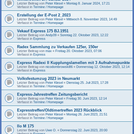
Letzter Beitrag von
Peter Klesel
«
Montag 8. Januar 2024, 17:21
Verfasst in
Termine / Homepage
Erstellung der E-Post 2_2023
Letzter Beitrag von
Peter Klesel
«
Mittwoch 8. November 2023, 14:49
Verfasst in
Termine / Homepage
Vekauf Express 175 BJ.1951
Letzter Beitrag von
Andy09
«
Sonntag 22. Oktober 2023, 12:22
Verfasst in
Express
Radex Sammlung zu Verkaufen 125er, 150er
Letzter Beitrag von
max
«
Freitag 20. Oktober 2023, 07:06
Verfasst in
Express
Express Radexi II Kupplungslamellen mit 3 Aufnahmepunkte
Letzter Beitrag von
nicodombrowski86
«
Donnerstag 12. Oktober 2023, 12:14
Verfasst in
Express
Volksfestumzug 2023 in Neumarkt
Letzter Beitrag von
Peter Klesel
«
Dienstag 25. Juli 2023, 17:28
Verfasst in
Termine / Homepage
Express-Jahrestreffen Zeitungsbericht
Letzter Beitrag von
Peter Klesel
«
Freitag 30. Juni 2023, 12:14
Verfasst in
Termine / Homepage
Expresstreffen/Oldtimertreffen 2023 Rückblick
Letzter Beitrag von
Peter Klesel
«
Montag 26. Juni 2023, 21:51
Verfasst in
Termine / Homepage
Ilo M 175
Letzter Beitrag von
Uwe O.
«
Donnerstag 22. Juni 2023, 20:00
Verfasst in
Express