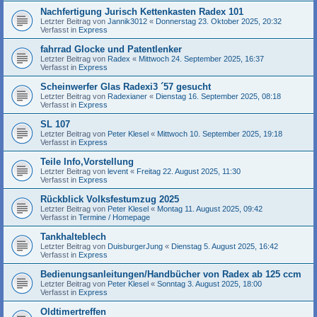
Nachfertigung Jurisch Kettenkasten Radex 101
Letzter Beitrag von
Jannik3012
«
Donnerstag 23. Oktober 2025, 20:32
Verfasst in
Express
fahrrad Glocke und Patentlenker
Letzter Beitrag von
Radex
«
Mittwoch 24. September 2025, 16:37
Verfasst in
Express
Scheinwerfer Glas Radexi3 ´57 gesucht
Letzter Beitrag von
Radexianer
«
Dienstag 16. September 2025, 08:18
Verfasst in
Express
SL 107
Letzter Beitrag von
Peter Klesel
«
Mittwoch 10. September 2025, 19:18
Verfasst in
Express
Teile Info,Vorstellung
Letzter Beitrag von
levent
«
Freitag 22. August 2025, 11:30
Verfasst in
Express
Rückblick Volksfestumzug 2025
Letzter Beitrag von
Peter Klesel
«
Montag 11. August 2025, 09:42
Verfasst in
Termine / Homepage
Tankhalteblech
Letzter Beitrag von
DuisburgerJung
«
Dienstag 5. August 2025, 16:42
Verfasst in
Express
Bedienungsanleitungen/Handbücher von Radex ab 125 ccm
Letzter Beitrag von
Peter Klesel
«
Sonntag 3. August 2025, 18:00
Verfasst in
Express
Oldtimertreffen