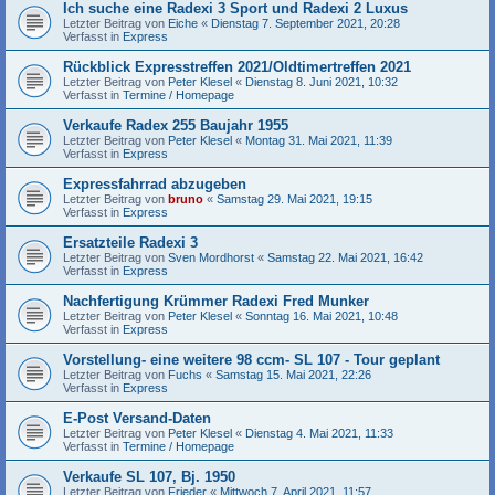
Ich suche eine Radexi 3 Sport und Radexi 2 Luxus
Letzter Beitrag von
Eiche
«
Dienstag 7. September 2021, 20:28
Verfasst in
Express
Rückblick Expresstreffen 2021/Oldtimertreffen 2021
Letzter Beitrag von
Peter Klesel
«
Dienstag 8. Juni 2021, 10:32
Verfasst in
Termine / Homepage
Verkaufe Radex 255 Baujahr 1955
Letzter Beitrag von
Peter Klesel
«
Montag 31. Mai 2021, 11:39
Verfasst in
Express
Expressfahrrad abzugeben
Letzter Beitrag von
bruno
«
Samstag 29. Mai 2021, 19:15
Verfasst in
Express
Ersatzteile Radexi 3
Letzter Beitrag von
Sven Mordhorst
«
Samstag 22. Mai 2021, 16:42
Verfasst in
Express
Nachfertigung Krümmer Radexi Fred Munker
Letzter Beitrag von
Peter Klesel
«
Sonntag 16. Mai 2021, 10:48
Verfasst in
Express
Vorstellung- eine weitere 98 ccm- SL 107 - Tour geplant
Letzter Beitrag von
Fuchs
«
Samstag 15. Mai 2021, 22:26
Verfasst in
Express
E-Post Versand-Daten
Letzter Beitrag von
Peter Klesel
«
Dienstag 4. Mai 2021, 11:33
Verfasst in
Termine / Homepage
Verkaufe SL 107, Bj. 1950
Letzter Beitrag von
Frieder
«
Mittwoch 7. April 2021, 11:57