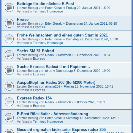
Beiträge für die nächste E-Post
Letzter Beitrag von
Peter Klesel
«
Freitag 22. Januar 2021, 18:20
Verfasst in
Termine / Homepage
Preise
Letzter Beitrag von
Eder.Gerald
«
Donnerstag 14. Januar 2021, 06:10
Verfasst in
Express
Frohe Weihnachten und einen guten Start in 2021
Letzter Beitrag von
Peter Klesel
«
Dienstag 22. Dezember 2020, 16:10
Verfasst in
Termine / Homepage
Sachs SM 51 Polrad
Letzter Beitrag von
Radex
«
Mittwoch 16. Dezember 2020, 18:34
Verfasst in
Express
Suche Express Radexi II mit Papieren...
Letzter Beitrag von
olroe
«
Donnerstag 3. Dezember 2020, 19:00
Verfasst in
Express
Auspufftopf für Radex 200 (Ilo M200 Motor)
Letzter Beitrag von
amana209
«
Freitag 13. November 2020, 15:41
Verfasst in
Express
Express Radex 154
Letzter Beitrag von
Radex
«
Mittwoch 7. Oktober 2020, 19:03
Verfasst in
Express
E-Post Rückläufer - Adressenänderung
Letzter Beitrag von
Peter Klesel
«
Samstag 12. September 2020, 13:19
Verfasst in
Termine / Homepage
Gesucht orginalen kickstarter Express radex 255