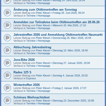
Letzter Beitrag von
Peter Klesel
«
Montag 29. Juni 2026, 16:04
Verfasst in
Termine / Homepage
Änderung zum Oldtimertreffen am Sonntag
Letzter Beitrag von
Peter Klesel
«
Freitag 26. Juni 2026, 09:24
Verfasst in
Termine / Homepage
Anmelden zur Teilnahme beim Oldtimertreffen am 28.06.26
Letzter Beitrag von
Peter Klesel
«
Mittwoch 20. Mai 2026, 17:10
Verfasst in
Termine / Homepage
Jahrestreffen 2026 und Anmeldung Oldtimertreffen Neumarkt
Letzter Beitrag von
Peter Klesel
«
Donnerstag 26. März 2026, 16:04
Verfasst in
Termine / Homepage
Abbuchung Jahresbeitrag
Letzter Beitrag von
Peter Klesel
«
Dienstag 10. März 2026, 18:40
Verfasst in
Termine / Homepage
Jura-Bike 2026
Letzter Beitrag von
Peter Klesel
«
Dienstag 27. Januar 2026, 19:00
Verfasst in
Termine / Homepage
Radex 125 S
Letzter Beitrag von
Peter Klesel
«
Sonntag 4. Januar 2026, 20:02
Verfasst in
Express
Wintertreffen 2026
Letzter Beitrag von
Peter Klesel
«
Freitag 2. Januar 2026, 17:07
Verfasst in
Termine / Homepage
Schönes Weihnachtsfest
Letzter Beitrag von
Peter Klesel
«
Dienstag 23. Dezember 2025, 15:08
Verfasst in
Termine / Homepage