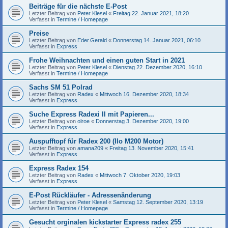
Beiträge für die nächste E-Post
Letzter Beitrag von
Peter Klesel
«
Freitag 22. Januar 2021, 18:20
Verfasst in
Termine / Homepage
Preise
Letzter Beitrag von
Eder.Gerald
«
Donnerstag 14. Januar 2021, 06:10
Verfasst in
Express
Frohe Weihnachten und einen guten Start in 2021
Letzter Beitrag von
Peter Klesel
«
Dienstag 22. Dezember 2020, 16:10
Verfasst in
Termine / Homepage
Sachs SM 51 Polrad
Letzter Beitrag von
Radex
«
Mittwoch 16. Dezember 2020, 18:34
Verfasst in
Express
Suche Express Radexi II mit Papieren...
Letzter Beitrag von
olroe
«
Donnerstag 3. Dezember 2020, 19:00
Verfasst in
Express
Auspufftopf für Radex 200 (Ilo M200 Motor)
Letzter Beitrag von
amana209
«
Freitag 13. November 2020, 15:41
Verfasst in
Express
Express Radex 154
Letzter Beitrag von
Radex
«
Mittwoch 7. Oktober 2020, 19:03
Verfasst in
Express
E-Post Rückläufer - Adressenänderung
Letzter Beitrag von
Peter Klesel
«
Samstag 12. September 2020, 13:19
Verfasst in
Termine / Homepage
Gesucht orginalen kickstarter Express radex 255