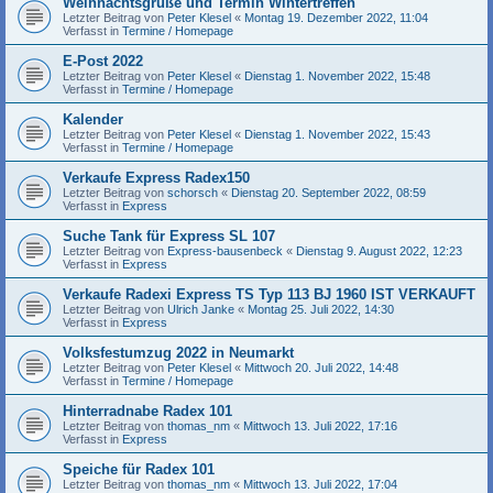
Weihnachtsgrüße und Termin Wintertreffen
Letzter Beitrag von
Peter Klesel
«
Montag 19. Dezember 2022, 11:04
Verfasst in
Termine / Homepage
E-Post 2022
Letzter Beitrag von
Peter Klesel
«
Dienstag 1. November 2022, 15:48
Verfasst in
Termine / Homepage
Kalender
Letzter Beitrag von
Peter Klesel
«
Dienstag 1. November 2022, 15:43
Verfasst in
Termine / Homepage
Verkaufe Express Radex150
Letzter Beitrag von
schorsch
«
Dienstag 20. September 2022, 08:59
Verfasst in
Express
Suche Tank für Express SL 107
Letzter Beitrag von
Express-bausenbeck
«
Dienstag 9. August 2022, 12:23
Verfasst in
Express
Verkaufe Radexi Express TS Typ 113 BJ 1960 IST VERKAUFT
Letzter Beitrag von
Ulrich Janke
«
Montag 25. Juli 2022, 14:30
Verfasst in
Express
Volksfestumzug 2022 in Neumarkt
Letzter Beitrag von
Peter Klesel
«
Mittwoch 20. Juli 2022, 14:48
Verfasst in
Termine / Homepage
Hinterradnabe Radex 101
Letzter Beitrag von
thomas_nm
«
Mittwoch 13. Juli 2022, 17:16
Verfasst in
Express
Speiche für Radex 101
Letzter Beitrag von
thomas_nm
«
Mittwoch 13. Juli 2022, 17:04