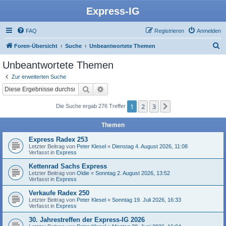
Express-IG
FAQ
Registrieren
Anmelden
S
Foren-Übersicht
Suche
Unbeantwortete Themen
u
Unbeantwortete Themen
c
Zur erweiterten Suche
h
Suche
Erweiterte Suche
e
1
2
3
Nächste
Die Suche ergab 276 Treffer
Themen
Express Radex 253
Letzter Beitrag von
Peter Klesel
«
Dienstag 4. August 2026, 11:08
Verfasst in
Express
Kettenrad Sachs Express
Letzter Beitrag von
Oldie
«
Sonntag 2. August 2026, 13:52
Verfasst in
Express
Verkaufe Radex 250
Letzter Beitrag von
Peter Klesel
«
Sonntag 19. Juli 2026, 16:33
Verfasst in
Express
30. Jahrestreffen der Express-IG 2026