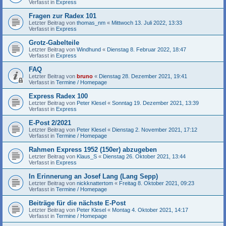
Verfasst in
Express
Fragen zur Radex 101
Letzter Beitrag von
thomas_nm
«
Mittwoch 13. Juli 2022, 13:33
Verfasst in
Express
Grotz-Gabelteile
Letzter Beitrag von
Windhund
«
Dienstag 8. Februar 2022, 18:47
Verfasst in
Express
FAQ
Letzter Beitrag von
bruno
«
Dienstag 28. Dezember 2021, 19:41
Verfasst in
Termine / Homepage
Express Radex 100
Letzter Beitrag von
Peter Klesel
«
Sonntag 19. Dezember 2021, 13:39
Verfasst in
Express
E-Post 2/2021
Letzter Beitrag von
Peter Klesel
«
Dienstag 2. November 2021, 17:12
Verfasst in
Termine / Homepage
Rahmen Express 1952 (150er) abzugeben
Letzter Beitrag von
Klaus_S
«
Dienstag 26. Oktober 2021, 13:44
Verfasst in
Express
In Erinnerung an Josef Lang (Lang Sepp)
Letzter Beitrag von
nickknattertom
«
Freitag 8. Oktober 2021, 09:23
Verfasst in
Termine / Homepage
Beiträge für die nächste E-Post
Letzter Beitrag von
Peter Klesel
«
Montag 4. Oktober 2021, 14:17
Verfasst in
Termine / Homepage