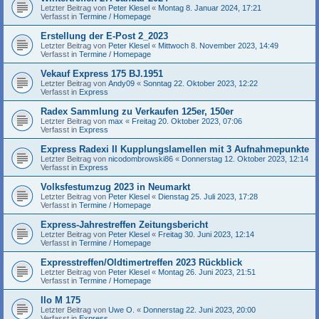
Letzter Beitrag von
Peter Klesel
«
Montag 8. Januar 2024, 17:21
Verfasst in
Termine / Homepage
Erstellung der E-Post 2_2023
Letzter Beitrag von
Peter Klesel
«
Mittwoch 8. November 2023, 14:49
Verfasst in
Termine / Homepage
Vekauf Express 175 BJ.1951
Letzter Beitrag von
Andy09
«
Sonntag 22. Oktober 2023, 12:22
Verfasst in
Express
Radex Sammlung zu Verkaufen 125er, 150er
Letzter Beitrag von
max
«
Freitag 20. Oktober 2023, 07:06
Verfasst in
Express
Express Radexi II Kupplungslamellen mit 3 Aufnahmepunkte
Letzter Beitrag von
nicodombrowski86
«
Donnerstag 12. Oktober 2023, 12:14
Verfasst in
Express
Volksfestumzug 2023 in Neumarkt
Letzter Beitrag von
Peter Klesel
«
Dienstag 25. Juli 2023, 17:28
Verfasst in
Termine / Homepage
Express-Jahrestreffen Zeitungsbericht
Letzter Beitrag von
Peter Klesel
«
Freitag 30. Juni 2023, 12:14
Verfasst in
Termine / Homepage
Expresstreffen/Oldtimertreffen 2023 Rückblick
Letzter Beitrag von
Peter Klesel
«
Montag 26. Juni 2023, 21:51
Verfasst in
Termine / Homepage
Ilo M 175
Letzter Beitrag von
Uwe O.
«
Donnerstag 22. Juni 2023, 20:00
Verfasst in
Express