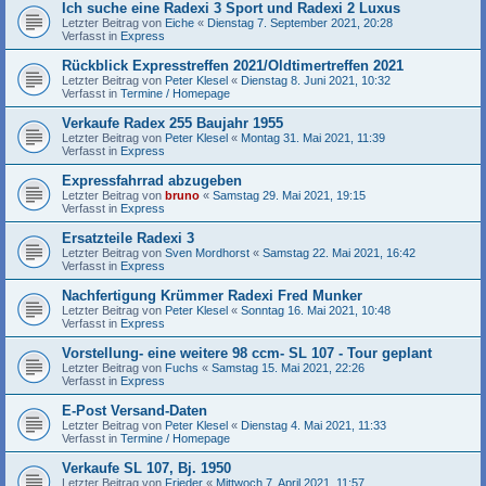
Ich suche eine Radexi 3 Sport und Radexi 2 Luxus
Letzter Beitrag von
Eiche
«
Dienstag 7. September 2021, 20:28
Verfasst in
Express
Rückblick Expresstreffen 2021/Oldtimertreffen 2021
Letzter Beitrag von
Peter Klesel
«
Dienstag 8. Juni 2021, 10:32
Verfasst in
Termine / Homepage
Verkaufe Radex 255 Baujahr 1955
Letzter Beitrag von
Peter Klesel
«
Montag 31. Mai 2021, 11:39
Verfasst in
Express
Expressfahrrad abzugeben
Letzter Beitrag von
bruno
«
Samstag 29. Mai 2021, 19:15
Verfasst in
Express
Ersatzteile Radexi 3
Letzter Beitrag von
Sven Mordhorst
«
Samstag 22. Mai 2021, 16:42
Verfasst in
Express
Nachfertigung Krümmer Radexi Fred Munker
Letzter Beitrag von
Peter Klesel
«
Sonntag 16. Mai 2021, 10:48
Verfasst in
Express
Vorstellung- eine weitere 98 ccm- SL 107 - Tour geplant
Letzter Beitrag von
Fuchs
«
Samstag 15. Mai 2021, 22:26
Verfasst in
Express
E-Post Versand-Daten
Letzter Beitrag von
Peter Klesel
«
Dienstag 4. Mai 2021, 11:33
Verfasst in
Termine / Homepage
Verkaufe SL 107, Bj. 1950
Letzter Beitrag von
Frieder
«
Mittwoch 7. April 2021, 11:57