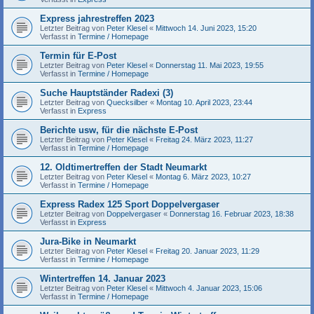
Express jahrestreffen 2023
Letzter Beitrag von
Peter Klesel
«
Mittwoch 14. Juni 2023, 15:20
Verfasst in
Termine / Homepage
Termin für E-Post
Letzter Beitrag von
Peter Klesel
«
Donnerstag 11. Mai 2023, 19:55
Verfasst in
Termine / Homepage
Suche Hauptständer Radexi (3)
Letzter Beitrag von
Quecksilber
«
Montag 10. April 2023, 23:44
Verfasst in
Express
Berichte usw, für die nächste E-Post
Letzter Beitrag von
Peter Klesel
«
Freitag 24. März 2023, 11:27
Verfasst in
Termine / Homepage
12. Oldtimertreffen der Stadt Neumarkt
Letzter Beitrag von
Peter Klesel
«
Montag 6. März 2023, 10:27
Verfasst in
Termine / Homepage
Express Radex 125 Sport Doppelvergaser
Letzter Beitrag von
Doppelvergaser
«
Donnerstag 16. Februar 2023, 18:38
Verfasst in
Express
Jura-Bike in Neumarkt
Letzter Beitrag von
Peter Klesel
«
Freitag 20. Januar 2023, 11:29
Verfasst in
Termine / Homepage
Wintertreffen 14. Januar 2023
Letzter Beitrag von
Peter Klesel
«
Mittwoch 4. Januar 2023, 15:06
Verfasst in
Termine / Homepage