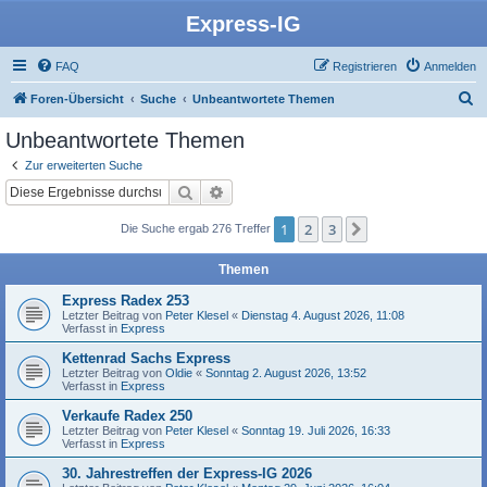
Express-IG
FAQ
Registrieren
Anmelden
S
Foren-Übersicht
Suche
Unbeantwortete Themen
u
Unbeantwortete Themen
c
Zur erweiterten Suche
h
Suche
Erweiterte Suche
e
1
2
3
Nächste
Die Suche ergab 276 Treffer
Themen
Express Radex 253
Letzter Beitrag von
Peter Klesel
«
Dienstag 4. August 2026, 11:08
Verfasst in
Express
Kettenrad Sachs Express
Letzter Beitrag von
Oldie
«
Sonntag 2. August 2026, 13:52
Verfasst in
Express
Verkaufe Radex 250
Letzter Beitrag von
Peter Klesel
«
Sonntag 19. Juli 2026, 16:33
Verfasst in
Express
30. Jahrestreffen der Express-IG 2026