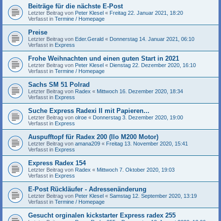
Beiträge für die nächste E-Post
Letzter Beitrag von
Peter Klesel
«
Freitag 22. Januar 2021, 18:20
Verfasst in
Termine / Homepage
Preise
Letzter Beitrag von
Eder.Gerald
«
Donnerstag 14. Januar 2021, 06:10
Verfasst in
Express
Frohe Weihnachten und einen guten Start in 2021
Letzter Beitrag von
Peter Klesel
«
Dienstag 22. Dezember 2020, 16:10
Verfasst in
Termine / Homepage
Sachs SM 51 Polrad
Letzter Beitrag von
Radex
«
Mittwoch 16. Dezember 2020, 18:34
Verfasst in
Express
Suche Express Radexi II mit Papieren...
Letzter Beitrag von
olroe
«
Donnerstag 3. Dezember 2020, 19:00
Verfasst in
Express
Auspufftopf für Radex 200 (Ilo M200 Motor)
Letzter Beitrag von
amana209
«
Freitag 13. November 2020, 15:41
Verfasst in
Express
Express Radex 154
Letzter Beitrag von
Radex
«
Mittwoch 7. Oktober 2020, 19:03
Verfasst in
Express
E-Post Rückläufer - Adressenänderung
Letzter Beitrag von
Peter Klesel
«
Samstag 12. September 2020, 13:19
Verfasst in
Termine / Homepage
Gesucht orginalen kickstarter Express radex 255