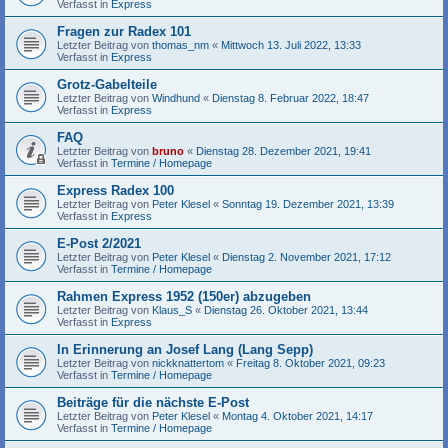
Verfasst in
Express
Fragen zur Radex 101
Letzter Beitrag von
thomas_nm
«
Mittwoch 13. Juli 2022, 13:33
Verfasst in
Express
Grotz-Gabelteile
Letzter Beitrag von
Windhund
«
Dienstag 8. Februar 2022, 18:47
Verfasst in
Express
FAQ
Letzter Beitrag von
bruno
«
Dienstag 28. Dezember 2021, 19:41
Verfasst in
Termine / Homepage
Express Radex 100
Letzter Beitrag von
Peter Klesel
«
Sonntag 19. Dezember 2021, 13:39
Verfasst in
Express
E-Post 2/2021
Letzter Beitrag von
Peter Klesel
«
Dienstag 2. November 2021, 17:12
Verfasst in
Termine / Homepage
Rahmen Express 1952 (150er) abzugeben
Letzter Beitrag von
Klaus_S
«
Dienstag 26. Oktober 2021, 13:44
Verfasst in
Express
In Erinnerung an Josef Lang (Lang Sepp)
Letzter Beitrag von
nickknattertom
«
Freitag 8. Oktober 2021, 09:23
Verfasst in
Termine / Homepage
Beiträge für die nächste E-Post
Letzter Beitrag von
Peter Klesel
«
Montag 4. Oktober 2021, 14:17
Verfasst in
Termine / Homepage