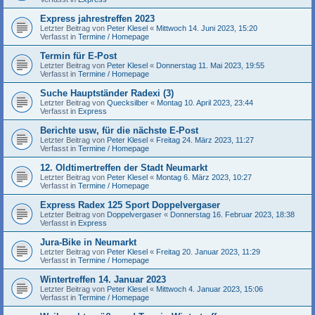
Express jahrestreffen 2023
Letzter Beitrag von
Peter Klesel
«
Mittwoch 14. Juni 2023, 15:20
Verfasst in
Termine / Homepage
Termin für E-Post
Letzter Beitrag von
Peter Klesel
«
Donnerstag 11. Mai 2023, 19:55
Verfasst in
Termine / Homepage
Suche Hauptständer Radexi (3)
Letzter Beitrag von
Quecksilber
«
Montag 10. April 2023, 23:44
Verfasst in
Express
Berichte usw, für die nächste E-Post
Letzter Beitrag von
Peter Klesel
«
Freitag 24. März 2023, 11:27
Verfasst in
Termine / Homepage
12. Oldtimertreffen der Stadt Neumarkt
Letzter Beitrag von
Peter Klesel
«
Montag 6. März 2023, 10:27
Verfasst in
Termine / Homepage
Express Radex 125 Sport Doppelvergaser
Letzter Beitrag von
Doppelvergaser
«
Donnerstag 16. Februar 2023, 18:38
Verfasst in
Express
Jura-Bike in Neumarkt
Letzter Beitrag von
Peter Klesel
«
Freitag 20. Januar 2023, 11:29
Verfasst in
Termine / Homepage
Wintertreffen 14. Januar 2023
Letzter Beitrag von
Peter Klesel
«
Mittwoch 4. Januar 2023, 15:06
Verfasst in
Termine / Homepage