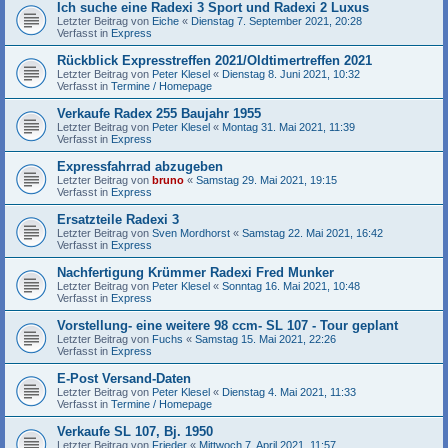
Ich suche eine Radexi 3 Sport und Radexi 2 Luxus
Letzter Beitrag von
Eiche
«
Dienstag 7. September 2021, 20:28
Verfasst in
Express
Rückblick Expresstreffen 2021/Oldtimertreffen 2021
Letzter Beitrag von
Peter Klesel
«
Dienstag 8. Juni 2021, 10:32
Verfasst in
Termine / Homepage
Verkaufe Radex 255 Baujahr 1955
Letzter Beitrag von
Peter Klesel
«
Montag 31. Mai 2021, 11:39
Verfasst in
Express
Expressfahrrad abzugeben
Letzter Beitrag von
bruno
«
Samstag 29. Mai 2021, 19:15
Verfasst in
Express
Ersatzteile Radexi 3
Letzter Beitrag von
Sven Mordhorst
«
Samstag 22. Mai 2021, 16:42
Verfasst in
Express
Nachfertigung Krümmer Radexi Fred Munker
Letzter Beitrag von
Peter Klesel
«
Sonntag 16. Mai 2021, 10:48
Verfasst in
Express
Vorstellung- eine weitere 98 ccm- SL 107 - Tour geplant
Letzter Beitrag von
Fuchs
«
Samstag 15. Mai 2021, 22:26
Verfasst in
Express
E-Post Versand-Daten
Letzter Beitrag von
Peter Klesel
«
Dienstag 4. Mai 2021, 11:33
Verfasst in
Termine / Homepage
Verkaufe SL 107, Bj. 1950
Letzter Beitrag von
Frieder
«
Mittwoch 7. April 2021, 11:57