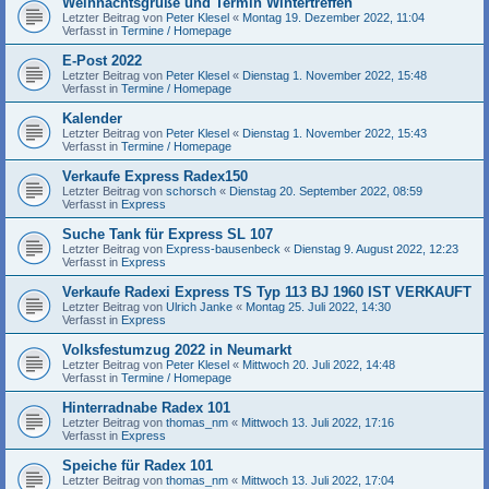
Weihnachtsgrüße und Termin Wintertreffen
Letzter Beitrag von
Peter Klesel
«
Montag 19. Dezember 2022, 11:04
Verfasst in
Termine / Homepage
E-Post 2022
Letzter Beitrag von
Peter Klesel
«
Dienstag 1. November 2022, 15:48
Verfasst in
Termine / Homepage
Kalender
Letzter Beitrag von
Peter Klesel
«
Dienstag 1. November 2022, 15:43
Verfasst in
Termine / Homepage
Verkaufe Express Radex150
Letzter Beitrag von
schorsch
«
Dienstag 20. September 2022, 08:59
Verfasst in
Express
Suche Tank für Express SL 107
Letzter Beitrag von
Express-bausenbeck
«
Dienstag 9. August 2022, 12:23
Verfasst in
Express
Verkaufe Radexi Express TS Typ 113 BJ 1960 IST VERKAUFT
Letzter Beitrag von
Ulrich Janke
«
Montag 25. Juli 2022, 14:30
Verfasst in
Express
Volksfestumzug 2022 in Neumarkt
Letzter Beitrag von
Peter Klesel
«
Mittwoch 20. Juli 2022, 14:48
Verfasst in
Termine / Homepage
Hinterradnabe Radex 101
Letzter Beitrag von
thomas_nm
«
Mittwoch 13. Juli 2022, 17:16
Verfasst in
Express
Speiche für Radex 101
Letzter Beitrag von
thomas_nm
«
Mittwoch 13. Juli 2022, 17:04