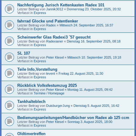
Nachfertigung Jurisch Kettenkasten Radex 101
Letzter Beitrag von
Jannik3012
«
Donnerstag 23. Oktober 2025, 20:32
Verfasst in
Express
fahrrad Glocke und Patentlenker
Letzter Beitrag von
Radex
«
Mittwoch 24. September 2025, 16:37
Verfasst in
Express
Scheinwerfer Glas Radexi3 ´57 gesucht
Letzter Beitrag von
Radexianer
«
Dienstag 16. September 2025, 08:18
Verfasst in
Express
SL 107
Letzter Beitrag von
Peter Klesel
«
Mittwoch 10. September 2025, 19:18
Verfasst in
Express
Teile Info,Vorstellung
Letzter Beitrag von
levent
«
Freitag 22. August 2025, 11:30
Verfasst in
Express
Rückblick Volksfestumzug 2025
Letzter Beitrag von
Peter Klesel
«
Montag 11. August 2025, 09:42
Verfasst in
Termine / Homepage
Tankhalteblech
Letzter Beitrag von
DuisburgerJung
«
Dienstag 5. August 2025, 16:42
Verfasst in
Express
Bedienungsanleitungen/Handbücher von Radex ab 125 ccm
Letzter Beitrag von
Peter Klesel
«
Sonntag 3. August 2025, 18:00
Verfasst in
Express
Oldtimertreffen