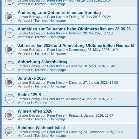
Letzter Beitrag von
Peter Klesel
«
Montag 29. Juni 2026, 16:04
Verfasst in
Termine / Homepage
Änderung zum Oldtimertreffen am Sonntag
Letzter Beitrag von
Peter Klesel
«
Freitag 26. Juni 2026, 09:24
Verfasst in
Termine / Homepage
Anmelden zur Teilnahme beim Oldtimertreffen am 28.06.26
Letzter Beitrag von
Peter Klesel
«
Mittwoch 20. Mai 2026, 17:10
Verfasst in
Termine / Homepage
Jahrestreffen 2026 und Anmeldung Oldtimertreffen Neumarkt
Letzter Beitrag von
Peter Klesel
«
Donnerstag 26. März 2026, 16:04
Verfasst in
Termine / Homepage
Abbuchung Jahresbeitrag
Letzter Beitrag von
Peter Klesel
«
Dienstag 10. März 2026, 18:40
Verfasst in
Termine / Homepage
Jura-Bike 2026
Letzter Beitrag von
Peter Klesel
«
Dienstag 27. Januar 2026, 19:00
Verfasst in
Termine / Homepage
Radex 125 S
Letzter Beitrag von
Peter Klesel
«
Sonntag 4. Januar 2026, 20:02
Verfasst in
Express
Wintertreffen 2026
Letzter Beitrag von
Peter Klesel
«
Freitag 2. Januar 2026, 17:07
Verfasst in
Termine / Homepage
Schönes Weihnachtsfest
Letzter Beitrag von
Peter Klesel
«
Dienstag 23. Dezember 2025, 15:08
Verfasst in
Termine / Homepage