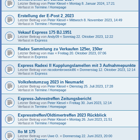
Letzter Beitrag von
Peter Klesel
«
Montag 8. Januar 2024, 17:21
Verfasst in
Termine / Homepage
Erstellung der E-Post 2_2023
Letzter Beitrag von
Peter Klesel
«
Mittwoch 8. November 2023, 14:49
Verfasst in
Termine / Homepage
Vekauf Express 175 BJ.1951
Letzter Beitrag von
Andy09
«
Sonntag 22. Oktober 2023, 12:22
Verfasst in
Express
Radex Sammlung zu Verkaufen 125er, 150er
Letzter Beitrag von
max
«
Freitag 20. Oktober 2023, 07:06
Verfasst in
Express
Express Radexi II Kupplungslamellen mit 3 Aufnahmepunkte
Letzter Beitrag von
nicodombrowski86
«
Donnerstag 12. Oktober 2023, 12:14
Verfasst in
Express
Volksfestumzug 2023 in Neumarkt
Letzter Beitrag von
Peter Klesel
«
Dienstag 25. Juli 2023, 17:28
Verfasst in
Termine / Homepage
Express-Jahrestreffen Zeitungsbericht
Letzter Beitrag von
Peter Klesel
«
Freitag 30. Juni 2023, 12:14
Verfasst in
Termine / Homepage
Expresstreffen/Oldtimertreffen 2023 Rückblick
Letzter Beitrag von
Peter Klesel
«
Montag 26. Juni 2023, 21:51
Verfasst in
Termine / Homepage
Ilo M 175
Letzter Beitrag von
Uwe O.
«
Donnerstag 22. Juni 2023, 20:00
Verfasst in
Express