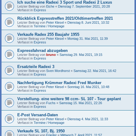
Ich suche eine Radexi 3 Sport und Radexi 2 Luxus
Letzter Beitrag von
Eiche
«
Dienstag 7. September 2021, 20:28
Verfasst in
Express
Rückblick Expresstreffen 2021/Oldtimertreffen 2021
Letzter Beitrag von
Peter Klesel
«
Dienstag 8. Juni 2021, 10:32
Verfasst in
Termine / Homepage
Verkaufe Radex 255 Baujahr 1955
Letzter Beitrag von
Peter Klesel
«
Montag 31. Mai 2021, 11:39
Verfasst in
Express
Expressfahrrad abzugeben
Letzter Beitrag von
bruno
«
Samstag 29. Mai 2021, 19:15
Verfasst in
Express
Ersatzteile Radexi 3
Letzter Beitrag von
Sven Mordhorst
«
Samstag 22. Mai 2021, 16:42
Verfasst in
Express
Nachfertigung Krümmer Radexi Fred Munker
Letzter Beitrag von
Peter Klesel
«
Sonntag 16. Mai 2021, 10:48
Verfasst in
Express
Vorstellung- eine weitere 98 ccm- SL 107 - Tour geplant
Letzter Beitrag von
Fuchs
«
Samstag 15. Mai 2021, 22:26
Verfasst in
Express
E-Post Versand-Daten
Letzter Beitrag von
Peter Klesel
«
Dienstag 4. Mai 2021, 11:33
Verfasst in
Termine / Homepage
Verkaufe SL 107, Bj. 1950
Letzter Beitrag von
Frieder
«
Mittwoch 7. April 2021, 11:57