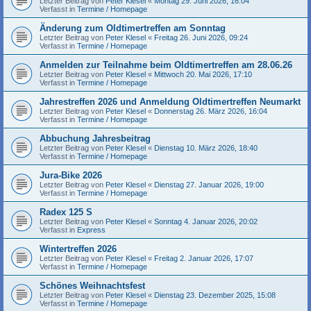
Letzter Beitrag von
Peter Klesel
«
Montag 29. Juni 2026, 16:04
Verfasst in
Termine / Homepage
Änderung zum Oldtimertreffen am Sonntag
Letzter Beitrag von
Peter Klesel
«
Freitag 26. Juni 2026, 09:24
Verfasst in
Termine / Homepage
Anmelden zur Teilnahme beim Oldtimertreffen am 28.06.26
Letzter Beitrag von
Peter Klesel
«
Mittwoch 20. Mai 2026, 17:10
Verfasst in
Termine / Homepage
Jahrestreffen 2026 und Anmeldung Oldtimertreffen Neumarkt
Letzter Beitrag von
Peter Klesel
«
Donnerstag 26. März 2026, 16:04
Verfasst in
Termine / Homepage
Abbuchung Jahresbeitrag
Letzter Beitrag von
Peter Klesel
«
Dienstag 10. März 2026, 18:40
Verfasst in
Termine / Homepage
Jura-Bike 2026
Letzter Beitrag von
Peter Klesel
«
Dienstag 27. Januar 2026, 19:00
Verfasst in
Termine / Homepage
Radex 125 S
Letzter Beitrag von
Peter Klesel
«
Sonntag 4. Januar 2026, 20:02
Verfasst in
Express
Wintertreffen 2026
Letzter Beitrag von
Peter Klesel
«
Freitag 2. Januar 2026, 17:07
Verfasst in
Termine / Homepage
Schönes Weihnachtsfest
Letzter Beitrag von
Peter Klesel
«
Dienstag 23. Dezember 2025, 15:08
Verfasst in
Termine / Homepage