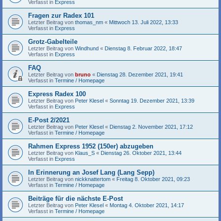
Verfasst in
Express
Fragen zur Radex 101
Letzter Beitrag von
thomas_nm
«
Mittwoch 13. Juli 2022, 13:33
Verfasst in
Express
Grotz-Gabelteile
Letzter Beitrag von
Windhund
«
Dienstag 8. Februar 2022, 18:47
Verfasst in
Express
FAQ
Letzter Beitrag von
bruno
«
Dienstag 28. Dezember 2021, 19:41
Verfasst in
Termine / Homepage
Express Radex 100
Letzter Beitrag von
Peter Klesel
«
Sonntag 19. Dezember 2021, 13:39
Verfasst in
Express
E-Post 2/2021
Letzter Beitrag von
Peter Klesel
«
Dienstag 2. November 2021, 17:12
Verfasst in
Termine / Homepage
Rahmen Express 1952 (150er) abzugeben
Letzter Beitrag von
Klaus_S
«
Dienstag 26. Oktober 2021, 13:44
Verfasst in
Express
In Erinnerung an Josef Lang (Lang Sepp)
Letzter Beitrag von
nickknattertom
«
Freitag 8. Oktober 2021, 09:23
Verfasst in
Termine / Homepage
Beiträge für die nächste E-Post
Letzter Beitrag von
Peter Klesel
«
Montag 4. Oktober 2021, 14:17
Verfasst in
Termine / Homepage