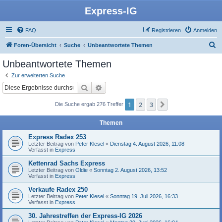
Express-IG
FAQ
Registrieren
Anmelden
S
Foren-Übersicht
Suche
Unbeantwortete Themen
u
Unbeantwortete Themen
c
Zur erweiterten Suche
h
Suche
Erweiterte Suche
e
1
2
3
Nächste
Die Suche ergab 276 Treffer
Themen
Express Radex 253
Letzter Beitrag von
Peter Klesel
«
Dienstag 4. August 2026, 11:08
Verfasst in
Express
Kettenrad Sachs Express
Letzter Beitrag von
Oldie
«
Sonntag 2. August 2026, 13:52
Verfasst in
Express
Verkaufe Radex 250
Letzter Beitrag von
Peter Klesel
«
Sonntag 19. Juli 2026, 16:33
Verfasst in
Express
30. Jahrestreffen der Express-IG 2026