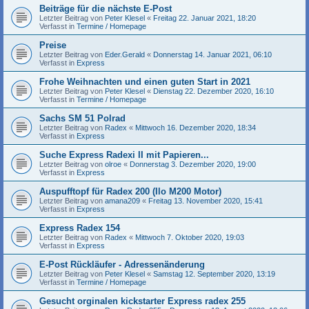
Beiträge für die nächste E-Post
Letzter Beitrag von
Peter Klesel
«
Freitag 22. Januar 2021, 18:20
Verfasst in
Termine / Homepage
Preise
Letzter Beitrag von
Eder.Gerald
«
Donnerstag 14. Januar 2021, 06:10
Verfasst in
Express
Frohe Weihnachten und einen guten Start in 2021
Letzter Beitrag von
Peter Klesel
«
Dienstag 22. Dezember 2020, 16:10
Verfasst in
Termine / Homepage
Sachs SM 51 Polrad
Letzter Beitrag von
Radex
«
Mittwoch 16. Dezember 2020, 18:34
Verfasst in
Express
Suche Express Radexi II mit Papieren...
Letzter Beitrag von
olroe
«
Donnerstag 3. Dezember 2020, 19:00
Verfasst in
Express
Auspufftopf für Radex 200 (Ilo M200 Motor)
Letzter Beitrag von
amana209
«
Freitag 13. November 2020, 15:41
Verfasst in
Express
Express Radex 154
Letzter Beitrag von
Radex
«
Mittwoch 7. Oktober 2020, 19:03
Verfasst in
Express
E-Post Rückläufer - Adressenänderung
Letzter Beitrag von
Peter Klesel
«
Samstag 12. September 2020, 13:19
Verfasst in
Termine / Homepage
Gesucht orginalen kickstarter Express radex 255