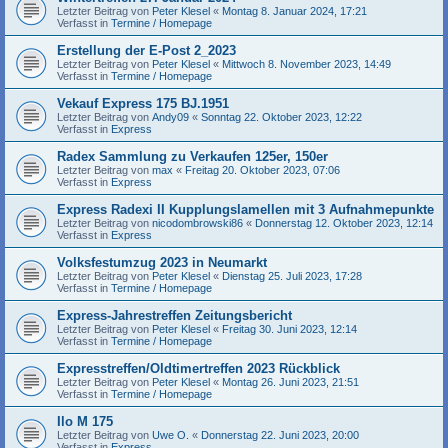
Letzter Beitrag von
Peter Klesel
«
Montag 8. Januar 2024, 17:21
Verfasst in
Termine / Homepage
Erstellung der E-Post 2_2023
Letzter Beitrag von
Peter Klesel
«
Mittwoch 8. November 2023, 14:49
Verfasst in
Termine / Homepage
Vekauf Express 175 BJ.1951
Letzter Beitrag von
Andy09
«
Sonntag 22. Oktober 2023, 12:22
Verfasst in
Express
Radex Sammlung zu Verkaufen 125er, 150er
Letzter Beitrag von
max
«
Freitag 20. Oktober 2023, 07:06
Verfasst in
Express
Express Radexi II Kupplungslamellen mit 3 Aufnahmepunkte
Letzter Beitrag von
nicodombrowski86
«
Donnerstag 12. Oktober 2023, 12:14
Verfasst in
Express
Volksfestumzug 2023 in Neumarkt
Letzter Beitrag von
Peter Klesel
«
Dienstag 25. Juli 2023, 17:28
Verfasst in
Termine / Homepage
Express-Jahrestreffen Zeitungsbericht
Letzter Beitrag von
Peter Klesel
«
Freitag 30. Juni 2023, 12:14
Verfasst in
Termine / Homepage
Expresstreffen/Oldtimertreffen 2023 Rückblick
Letzter Beitrag von
Peter Klesel
«
Montag 26. Juni 2023, 21:51
Verfasst in
Termine / Homepage
Ilo M 175
Letzter Beitrag von
Uwe O.
«
Donnerstag 22. Juni 2023, 20:00
Verfasst in
Express