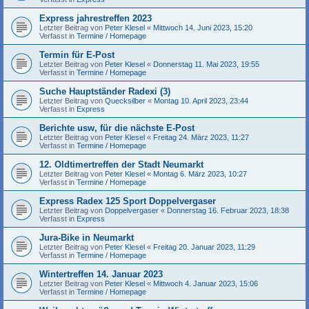
Express jahrestreffen 2023
Letzter Beitrag von
Peter Klesel
«
Mittwoch 14. Juni 2023, 15:20
Verfasst in
Termine / Homepage
Termin für E-Post
Letzter Beitrag von
Peter Klesel
«
Donnerstag 11. Mai 2023, 19:55
Verfasst in
Termine / Homepage
Suche Hauptständer Radexi (3)
Letzter Beitrag von
Quecksilber
«
Montag 10. April 2023, 23:44
Verfasst in
Express
Berichte usw, für die nächste E-Post
Letzter Beitrag von
Peter Klesel
«
Freitag 24. März 2023, 11:27
Verfasst in
Termine / Homepage
12. Oldtimertreffen der Stadt Neumarkt
Letzter Beitrag von
Peter Klesel
«
Montag 6. März 2023, 10:27
Verfasst in
Termine / Homepage
Express Radex 125 Sport Doppelvergaser
Letzter Beitrag von
Doppelvergaser
«
Donnerstag 16. Februar 2023, 18:38
Verfasst in
Express
Jura-Bike in Neumarkt
Letzter Beitrag von
Peter Klesel
«
Freitag 20. Januar 2023, 11:29
Verfasst in
Termine / Homepage
Wintertreffen 14. Januar 2023
Letzter Beitrag von
Peter Klesel
«
Mittwoch 4. Januar 2023, 15:06
Verfasst in
Termine / Homepage