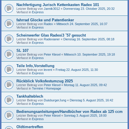
Nachfertigung Jurisch Kettenkasten Radex 101
Letzter Beitrag von
Jannik3012
«
Donnerstag 23. Oktober 2025, 20:32
Verfasst in
Express
fahrrad Glocke und Patentlenker
Letzter Beitrag von
Radex
«
Mittwoch 24. September 2025, 16:37
Verfasst in
Express
Scheinwerfer Glas Radexi3 ´57 gesucht
Letzter Beitrag von
Radexianer
«
Dienstag 16. September 2025, 08:18
Verfasst in
Express
SL 107
Letzter Beitrag von
Peter Klesel
«
Mittwoch 10. September 2025, 19:18
Verfasst in
Express
Teile Info,Vorstellung
Letzter Beitrag von
levent
«
Freitag 22. August 2025, 11:30
Verfasst in
Express
Rückblick Volksfestumzug 2025
Letzter Beitrag von
Peter Klesel
«
Montag 11. August 2025, 09:42
Verfasst in
Termine / Homepage
Tankhalteblech
Letzter Beitrag von
DuisburgerJung
«
Dienstag 5. August 2025, 16:42
Verfasst in
Express
Bedienungsanleitungen/Handbücher von Radex ab 125 ccm
Letzter Beitrag von
Peter Klesel
«
Sonntag 3. August 2025, 18:00
Verfasst in
Express
Oldtimertreffen