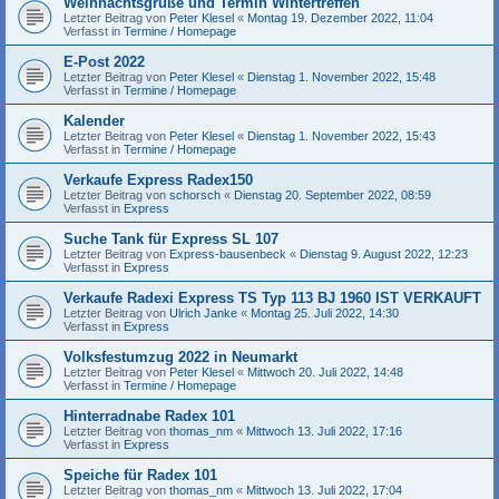
Weihnachtsgrüße und Termin Wintertreffen
Letzter Beitrag von
Peter Klesel
«
Montag 19. Dezember 2022, 11:04
Verfasst in
Termine / Homepage
E-Post 2022
Letzter Beitrag von
Peter Klesel
«
Dienstag 1. November 2022, 15:48
Verfasst in
Termine / Homepage
Kalender
Letzter Beitrag von
Peter Klesel
«
Dienstag 1. November 2022, 15:43
Verfasst in
Termine / Homepage
Verkaufe Express Radex150
Letzter Beitrag von
schorsch
«
Dienstag 20. September 2022, 08:59
Verfasst in
Express
Suche Tank für Express SL 107
Letzter Beitrag von
Express-bausenbeck
«
Dienstag 9. August 2022, 12:23
Verfasst in
Express
Verkaufe Radexi Express TS Typ 113 BJ 1960 IST VERKAUFT
Letzter Beitrag von
Ulrich Janke
«
Montag 25. Juli 2022, 14:30
Verfasst in
Express
Volksfestumzug 2022 in Neumarkt
Letzter Beitrag von
Peter Klesel
«
Mittwoch 20. Juli 2022, 14:48
Verfasst in
Termine / Homepage
Hinterradnabe Radex 101
Letzter Beitrag von
thomas_nm
«
Mittwoch 13. Juli 2022, 17:16
Verfasst in
Express
Speiche für Radex 101
Letzter Beitrag von
thomas_nm
«
Mittwoch 13. Juli 2022, 17:04