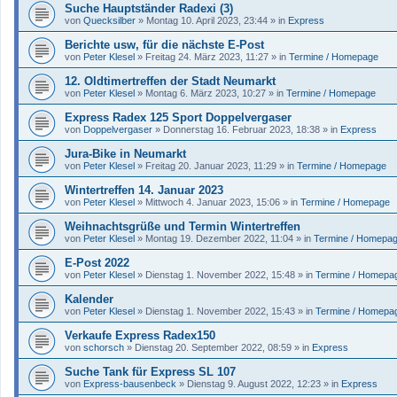
Suche Hauptständer Radexi (3)
von
Quecksilber
»
Montag 10. April 2023, 23:44
» in
Express
Berichte usw, für die nächste E-Post
von
Peter Klesel
»
Freitag 24. März 2023, 11:27
» in
Termine / Homepage
12. Oldtimertreffen der Stadt Neumarkt
von
Peter Klesel
»
Montag 6. März 2023, 10:27
» in
Termine / Homepage
Express Radex 125 Sport Doppelvergaser
von
Doppelvergaser
»
Donnerstag 16. Februar 2023, 18:38
» in
Express
Jura-Bike in Neumarkt
von
Peter Klesel
»
Freitag 20. Januar 2023, 11:29
» in
Termine / Homepage
Wintertreffen 14. Januar 2023
von
Peter Klesel
»
Mittwoch 4. Januar 2023, 15:06
» in
Termine / Homepage
Weihnachtsgrüße und Termin Wintertreffen
von
Peter Klesel
»
Montag 19. Dezember 2022, 11:04
» in
Termine / Homepa
E-Post 2022
von
Peter Klesel
»
Dienstag 1. November 2022, 15:48
» in
Termine / Homepa
Kalender
von
Peter Klesel
»
Dienstag 1. November 2022, 15:43
» in
Termine / Homepa
Verkaufe Express Radex150
von
schorsch
»
Dienstag 20. September 2022, 08:59
» in
Express
Suche Tank für Express SL 107
von
Express-bausenbeck
»
Dienstag 9. August 2022, 12:23
» in
Express