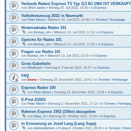
Verkaufe Radexi Express TS Typ 113 BJ 1960 IST VERKAUFT
von
Ulrich Janke
»
Montag 25. Juli 2022, 14:30
» in
Express
Volksfestumzug 2022 in Neumarkt
von
Peter Klesel
»
Mittwoch 20. Juli 2022, 14:48
» in
Termine / Homepage
Hinterradnabe Radex 101
von
thomas_nm
»
Mittwoch 13. Juli 2022, 17:16
» in
Express
Speiche für Radex 101
von
thomas_nm
»
Mittwoch 13. Juli 2022, 17:04
» in
Express
Fragen zur Radex 101
von
thomas_nm
»
Mittwoch 13. Juli 2022, 13:33
» in
Express
Grotz-Gabelteile
von
Windhund
»
Dienstag 8. Februar 2022, 18:47
» in
Express
FAQ
von
bruno
»
Dienstag 28. Dezember 2021, 19:41
» in
Termine / Homepage
Express Radex 100
von
Peter Klesel
»
Sonntag 19. Dezember 2021, 13:39
» in
Express
E-Post 2/2021
von
Peter Klesel
»
Dienstag 2. November 2021, 17:12
» in
Termine / Homepa
Rahmen Express 1952 (150er) abzugeben
von
Klaus_S
»
Dienstag 26. Oktober 2021, 13:44
» in
Express
In Erinnerung an Josef Lang (Lang Sepp)
von
nickknattertom
»
Freitag 8. Oktober 2021, 09:23
» in
Termine / Hom