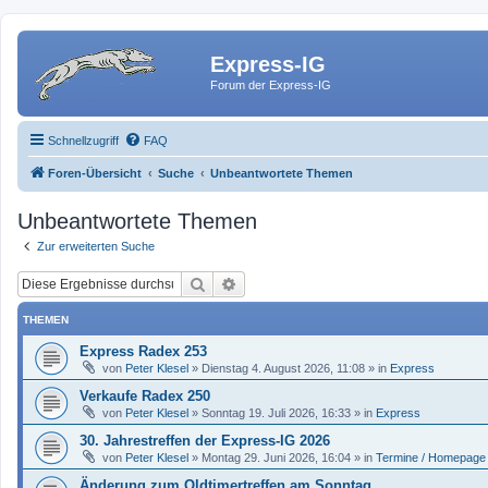
Express-IG
Forum der Express-IG
Schnellzugriff
FAQ
Foren-Übersicht
Suche
Unbeantwortete Themen
Unbeantwortete Themen
Zur erweiterten Suche
Suche
Erweiterte Suche
THEMEN
Express Radex 253
von
Peter Klesel
»
Dienstag 4. August 2026, 11:08
» in
Express
Verkaufe Radex 250
von
Peter Klesel
»
Sonntag 19. Juli 2026, 16:33
» in
Express
30. Jahrestreffen der Express-IG 2026
von
Peter Klesel
»
Montag 29. Juni 2026, 16:04
» in
Termine / Homepage
Änderung zum Oldtimertreffen am Sonntag