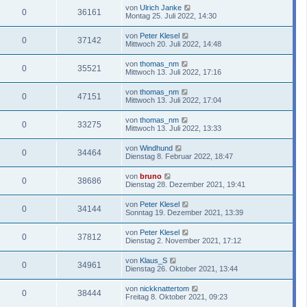
von
Ulrich Janke
0
36161
Montag 25. Juli 2022, 14:30
von
Peter Klesel
0
37142
Mittwoch 20. Juli 2022, 14:48
von
thomas_nm
0
35521
Mittwoch 13. Juli 2022, 17:16
von
thomas_nm
0
47151
Mittwoch 13. Juli 2022, 17:04
von
thomas_nm
0
33275
Mittwoch 13. Juli 2022, 13:33
von
Windhund
0
34464
Dienstag 8. Februar 2022, 18:47
von
bruno
0
38686
Dienstag 28. Dezember 2021, 19:41
von
Peter Klesel
0
34144
Sonntag 19. Dezember 2021, 13:39
von
Peter Klesel
0
37812
Dienstag 2. November 2021, 17:12
von
Klaus_S
0
34961
Dienstag 26. Oktober 2021, 13:44
von
nickknattertom
0
38444
Freitag 8. Oktober 2021, 09:23