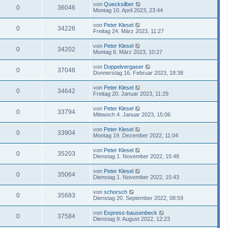
von
Quecksilber
0
36046
Montag 10. April 2023, 23:44
von
Peter Klesel
0
34226
Freitag 24. März 2023, 11:27
von
Peter Klesel
0
34202
Montag 6. März 2023, 10:27
von
Doppelvergaser
0
37048
Donnerstag 16. Februar 2023, 18:38
von
Peter Klesel
0
34642
Freitag 20. Januar 2023, 11:29
von
Peter Klesel
0
33794
Mittwoch 4. Januar 2023, 15:06
von
Peter Klesel
0
33904
Montag 19. Dezember 2022, 11:04
von
Peter Klesel
0
35203
Dienstag 1. November 2022, 15:48
von
Peter Klesel
0
35064
Dienstag 1. November 2022, 15:43
von
schorsch
0
35683
Dienstag 20. September 2022, 08:59
von
Express-bausenbeck
0
37584
Dienstag 9. August 2022, 12:23