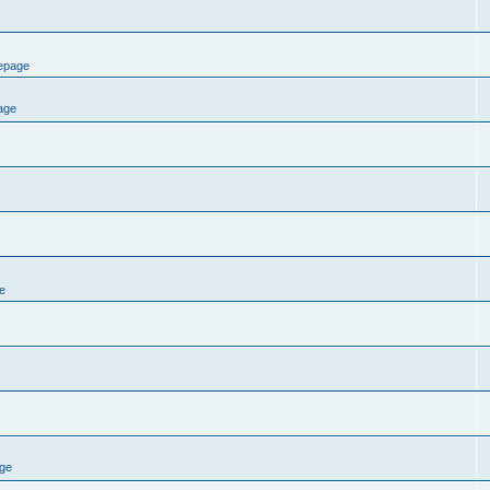
epage
age
e
ge