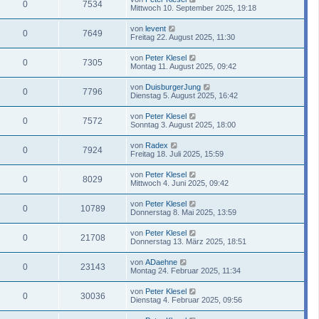
0
7534
Mittwoch 10. September 2025, 19:18
von
levent
0
7649
Freitag 22. August 2025, 11:30
von
Peter Klesel
0
7305
Montag 11. August 2025, 09:42
von
DuisburgerJung
0
7796
Dienstag 5. August 2025, 16:42
von
Peter Klesel
0
7572
Sonntag 3. August 2025, 18:00
von
Radex
0
7924
Freitag 18. Juli 2025, 15:59
von
Peter Klesel
0
8029
Mittwoch 4. Juni 2025, 09:42
von
Peter Klesel
0
10789
Donnerstag 8. Mai 2025, 13:59
von
Peter Klesel
0
21708
Donnerstag 13. März 2025, 18:51
von
ADaehne
0
23143
Montag 24. Februar 2025, 11:34
von
Peter Klesel
0
30036
Dienstag 4. Februar 2025, 09:56