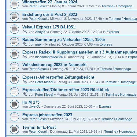
Wintertreffen 27. Januar 2024
von
Peter Klesel
»
Montag 8. Januar 2024, 17:21
» in
Termine / Homepage
Erstellung der E-Post 2_2023
von
Peter Klesel
»
Mittwoch 8. November 2023, 14:49
» in
Termine / Homepa
Vekauf Express 175 BJ.1951
von
Andy09
»
Sonntag 22. Oktober 2023, 12:22
» in
Express
Radex Sammlung zu Verkaufen 125er, 150er
von
max
»
Freitag 20. Oktober 2023, 07:06
» in
Express
Express Radexi II Kupplungslamellen mit 3 Aufnahmepunkt
von
nicodombrowski86
»
Donnerstag 12. Oktober 2023, 12:14
» in
Expr
Volksfestumzug 2023 in Neumarkt
von
Peter Klesel
»
Dienstag 25. Juli 2023, 17:28
» in
Termine / Homepage
Express-Jahrestreffen Zeitungsbericht
von
Peter Klesel
»
Freitag 30. Juni 2023, 12:14
» in
Termine / Homepage
Expresstreffen/Oldtimertreffen 2023 Rückblick
von
Peter Klesel
»
Montag 26. Juni 2023, 21:51
» in
Termine / Homepage
Ilo M 175
von
Uwe O.
»
Donnerstag 22. Juni 2023, 20:00
» in
Express
Express jahrestreffen 2023
von
Peter Klesel
»
Mittwoch 14. Juni 2023, 15:20
» in
Termine / Homepage
Termin für E-Post
von
Peter Klesel
»
Donnerstag 11. Mai 2023, 19:55
» in
Termine / Homepage