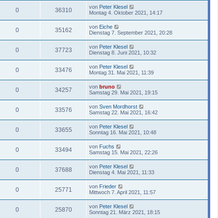
von
Peter Klesel
0
36310
Montag 4. Oktober 2021, 14:17
von
Eiche
0
35162
Dienstag 7. September 2021, 20:28
von
Peter Klesel
0
37723
Dienstag 8. Juni 2021, 10:32
von
Peter Klesel
0
33476
Montag 31. Mai 2021, 11:39
von
bruno
0
34257
Samstag 29. Mai 2021, 19:15
von
Sven Mordhorst
0
33576
Samstag 22. Mai 2021, 16:42
von
Peter Klesel
0
33655
Sonntag 16. Mai 2021, 10:48
von
Fuchs
0
33494
Samstag 15. Mai 2021, 22:26
von
Peter Klesel
0
37688
Dienstag 4. Mai 2021, 11:33
von
Frieder
0
25771
Mittwoch 7. April 2021, 11:57
von
Peter Klesel
0
25870
Sonntag 21. März 2021, 18:15