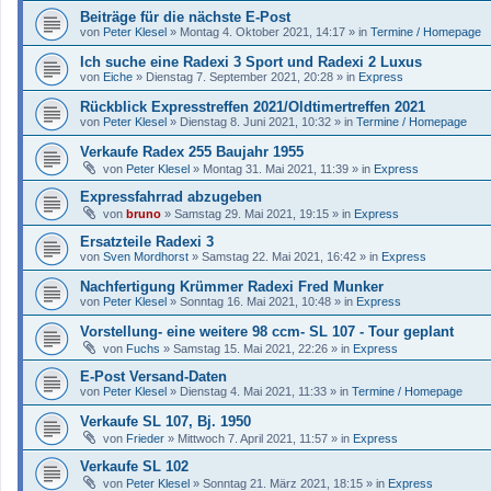
Beiträge für die nächste E-Post
von
Peter Klesel
»
Montag 4. Oktober 2021, 14:17
» in
Termine / Homepage
Ich suche eine Radexi 3 Sport und Radexi 2 Luxus
von
Eiche
»
Dienstag 7. September 2021, 20:28
» in
Express
Rückblick Expresstreffen 2021/Oldtimertreffen 2021
von
Peter Klesel
»
Dienstag 8. Juni 2021, 10:32
» in
Termine / Homepage
Verkaufe Radex 255 Baujahr 1955
von
Peter Klesel
»
Montag 31. Mai 2021, 11:39
» in
Express
Expressfahrrad abzugeben
von
bruno
»
Samstag 29. Mai 2021, 19:15
» in
Express
Ersatzteile Radexi 3
von
Sven Mordhorst
»
Samstag 22. Mai 2021, 16:42
» in
Express
Nachfertigung Krümmer Radexi Fred Munker
von
Peter Klesel
»
Sonntag 16. Mai 2021, 10:48
» in
Express
Vorstellung- eine weitere 98 ccm- SL 107 - Tour geplant
von
Fuchs
»
Samstag 15. Mai 2021, 22:26
» in
Express
E-Post Versand-Daten
von
Peter Klesel
»
Dienstag 4. Mai 2021, 11:33
» in
Termine / Homepage
Verkaufe SL 107, Bj. 1950
von
Frieder
»
Mittwoch 7. April 2021, 11:57
» in
Express
Verkaufe SL 102
von
Peter Klesel
»
Sonntag 21. März 2021, 18:15
» in
Express