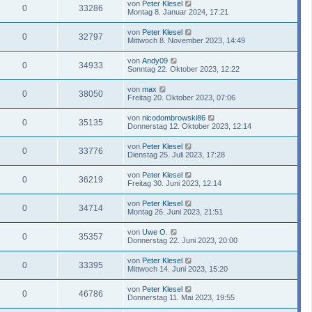
von
Peter Klesel
0
33286
Montag 8. Januar 2024, 17:21
von
Peter Klesel
0
32797
Mittwoch 8. November 2023, 14:49
von
Andy09
0
34933
Sonntag 22. Oktober 2023, 12:22
von
max
0
38050
Freitag 20. Oktober 2023, 07:06
von
nicodombrowski86
0
35135
Donnerstag 12. Oktober 2023, 12:14
von
Peter Klesel
0
33776
Dienstag 25. Juli 2023, 17:28
von
Peter Klesel
0
36219
Freitag 30. Juni 2023, 12:14
von
Peter Klesel
0
34714
Montag 26. Juni 2023, 21:51
von
Uwe O.
0
35357
Donnerstag 22. Juni 2023, 20:00
von
Peter Klesel
0
33395
Mittwoch 14. Juni 2023, 15:20
von
Peter Klesel
0
46786
Donnerstag 11. Mai 2023, 19:55