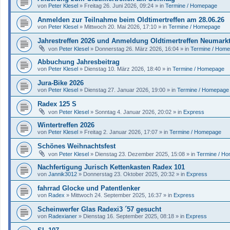
von
Peter Klesel
»
Freitag 26. Juni 2026, 09:24
» in
Termine / Homepage
Anmelden zur Teilnahme beim Oldtimertreffen am 28.06.26
von
Peter Klesel
»
Mittwoch 20. Mai 2026, 17:10
» in
Termine / Homepage
Jahrestreffen 2026 und Anmeldung Oldtimertreffen Neumark
von
Peter Klesel
»
Donnerstag 26. März 2026, 16:04
» in
Termine / Hom
Abbuchung Jahresbeitrag
von
Peter Klesel
»
Dienstag 10. März 2026, 18:40
» in
Termine / Homepage
Jura-Bike 2026
von
Peter Klesel
»
Dienstag 27. Januar 2026, 19:00
» in
Termine / Homepage
Radex 125 S
von
Peter Klesel
»
Sonntag 4. Januar 2026, 20:02
» in
Express
Wintertreffen 2026
von
Peter Klesel
»
Freitag 2. Januar 2026, 17:07
» in
Termine / Homepage
Schönes Weihnachtsfest
von
Peter Klesel
»
Dienstag 23. Dezember 2025, 15:08
» in
Termine / H
Nachfertigung Jurisch Kettenkasten Radex 101
von
Jannik3012
»
Donnerstag 23. Oktober 2025, 20:32
» in
Express
fahrrad Glocke und Patentlenker
von
Radex
»
Mittwoch 24. September 2025, 16:37
» in
Express
Scheinwerfer Glas Radexi3 ´57 gesucht
von
Radexianer
»
Dienstag 16. September 2025, 08:18
» in
Express