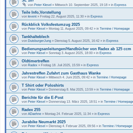
SL 107
von
Peter Klesel
»
Mittwoch 10. September 2025, 19:18
» in
Express
Teile Info,Vorstellung
von
levent
»
Freitag 22. August 2025, 11:30
» in
Express
Rückblick Volksfestumzug 2025
von
Peter Klesel
»
Montag 11. August 2025, 09:42
» in
Termine / Homepage
Tankhalteblech
von
DuisburgerJung
»
Dienstag 5. August 2025, 16:42
» in
Express
Bedienungsanleitungen/Handbücher von Radex ab 125 ccm
von
Peter Klesel
»
Sonntag 3. August 2025, 18:00
» in
Express
Oldtimertreffen
von
Radex
»
Freitag 18. Juli 2025, 15:59
» in
Express
Jahrestreffen Zufahrt zum Gasthaus Wanke
von
Peter Klesel
»
Mittwoch 4. Juni 2025, 09:42
» in
Termine / Homepage
T Shirt oder Poloshirts
von
Peter Klesel
»
Donnerstag 8. Mai 2025, 13:59
» in
Termine / Homepage
Berichte für die E-Post
von
Peter Klesel
»
Donnerstag 13. März 2025, 18:51
» in
Termine / Homepag
Radex 255
von
ADaehne
»
Montag 24. Februar 2025, 11:34
» in
Express
Jurabike Neumarkt 2025
von
Peter Klesel
»
Dienstag 4. Februar 2025, 09:56
» in
Termine / Homepage