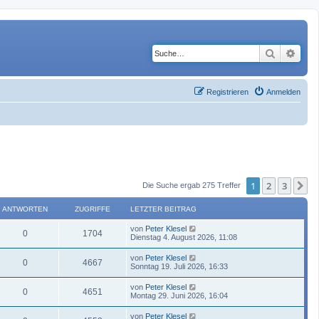
Suche
Erwe
Registrieren
Anmelden
1
2
3
N
Die Suche ergab 275 Treffer
ANTWORTEN
ZUGRIFFE
LETZTER BEITRAG
von
Peter Klesel
0
1704
Dienstag 4. August 2026, 11:08
von
Peter Klesel
0
4667
Sonntag 19. Juli 2026, 16:33
von
Peter Klesel
0
4651
Montag 29. Juni 2026, 16:04
von
Peter Klesel