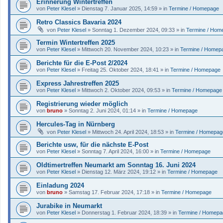
Erinnerung Wintertreffen
von
Peter Klesel
»
Dienstag 7. Januar 2025, 14:59
» in
Termine / Homepage
Retro Classics Bavaria 2024
von
Peter Klesel
»
Sonntag 1. Dezember 2024, 09:33
» in
Termine / Hom
Termin Wintertreffen 2025
von
Peter Klesel
»
Mittwoch 20. November 2024, 10:23
» in
Termine / Homep
Berichte für die E-Post 2/2024
von
Peter Klesel
»
Freitag 25. Oktober 2024, 18:41
» in
Termine / Homepage
Express Jahrestreffen 2025
von
Peter Klesel
»
Mittwoch 2. Oktober 2024, 09:53
» in
Termine / Homepage
Registrierung wieder möglich
von
bruno
»
Sonntag 2. Juni 2024, 01:14
» in
Termine / Homepage
Hercules-Tag in Nürnberg
von
Peter Klesel
»
Mittwoch 24. April 2024, 18:53
» in
Termine / Homepag
Berichte usw, für die nächste E-Post
von
Peter Klesel
»
Sonntag 7. April 2024, 16:00
» in
Termine / Homepage
Oldtimertreffen Neumarkt am Sonntag 16. Juni 2024
von
Peter Klesel
»
Dienstag 12. März 2024, 19:12
» in
Termine / Homepage
Einladung 2024
von
bruno
»
Samstag 17. Februar 2024, 17:18
» in
Termine / Homepage
Jurabike in Neumarkt
von
Peter Klesel
»
Donnerstag 1. Februar 2024, 18:39
» in
Termine / Homepa