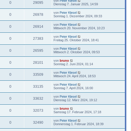
von
Peter Klesel
0
29095
Dienstag 7. Januar 2025, 14:59
von
Peter Klesel
0
26978
Sonntag 1. Dezember 2024, 09:33
von
Peter Klesel
0
26914
Mittwoch 20. November 2024, 10:23
von
Peter Klesel
0
27383
Freitag 25. Oktober 2024, 18:41
von
Peter Klesel
0
26595
Mittwoch 2. Oktober 2024, 09:53
von
bruno
0
28101
Sonntag 2. Juni 2024, 01:14
von
Peter Klesel
0
33509
Mittwoch 24. April 2024, 18:53
von
Peter Klesel
0
33135
Sonntag 7. April 2024, 16:00
von
Peter Klesel
0
33632
Dienstag 12. März 2024, 19:12
von
bruno
0
32073
Samstag 17. Februar 2024, 17:18
von
Peter Klesel
0
32490
Donnerstag 1. Februar 2024, 18:39