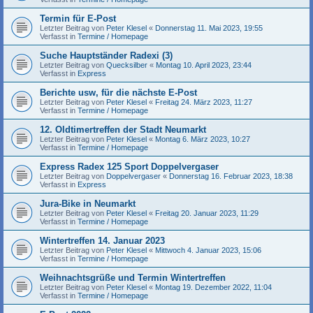
Termin für E-Post
Letzter Beitrag von
Peter Klesel
«
Donnerstag 11. Mai 2023, 19:55
Verfasst in
Termine / Homepage
Suche Hauptständer Radexi (3)
Letzter Beitrag von
Quecksilber
«
Montag 10. April 2023, 23:44
Verfasst in
Express
Berichte usw, für die nächste E-Post
Letzter Beitrag von
Peter Klesel
«
Freitag 24. März 2023, 11:27
Verfasst in
Termine / Homepage
12. Oldtimertreffen der Stadt Neumarkt
Letzter Beitrag von
Peter Klesel
«
Montag 6. März 2023, 10:27
Verfasst in
Termine / Homepage
Express Radex 125 Sport Doppelvergaser
Letzter Beitrag von
Doppelvergaser
«
Donnerstag 16. Februar 2023, 18:38
Verfasst in
Express
Jura-Bike in Neumarkt
Letzter Beitrag von
Peter Klesel
«
Freitag 20. Januar 2023, 11:29
Verfasst in
Termine / Homepage
Wintertreffen 14. Januar 2023
Letzter Beitrag von
Peter Klesel
«
Mittwoch 4. Januar 2023, 15:06
Verfasst in
Termine / Homepage
Weihnachtsgrüße und Termin Wintertreffen
Letzter Beitrag von
Peter Klesel
«
Montag 19. Dezember 2022, 11:04
Verfasst in
Termine / Homepage