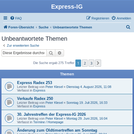
Express-IG
FAQ
Registrieren
Anmelden
S
Foren-Übersicht
Suche
Unbeantwortete Themen
u
Unbeantwortete Themen
c
Zur erweiterten Suche
h
Suche
Erweiterte Suche
e
1
2
3
Nächste
Die Suche ergab 275 Treffer
Themen
Express Radex 253
Letzter Beitrag von
Peter Klesel
«
Dienstag 4. August 2026, 11:08
Verfasst in
Express
Verkaufe Radex 250
Letzter Beitrag von
Peter Klesel
«
Sonntag 19. Juli 2026, 16:33
Verfasst in
Express
30. Jahrestreffen der Express-IG 2026
Letzter Beitrag von
Peter Klesel
«
Montag 29. Juni 2026, 16:04
Verfasst in
Termine / Homepage
Änderung zum Oldtimertreffen am Sonntag