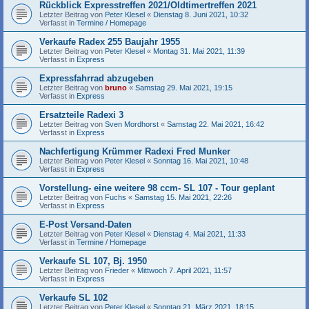
Rückblick Expresstreffen 2021/Oldtimertreffen 2021
Letzter Beitrag von
Peter Klesel
«
Dienstag 8. Juni 2021, 10:32
Verfasst in
Termine / Homepage
Verkaufe Radex 255 Baujahr 1955
Letzter Beitrag von
Peter Klesel
«
Montag 31. Mai 2021, 11:39
Verfasst in
Express
Expressfahrrad abzugeben
Letzter Beitrag von
bruno
«
Samstag 29. Mai 2021, 19:15
Verfasst in
Express
Ersatzteile Radexi 3
Letzter Beitrag von
Sven Mordhorst
«
Samstag 22. Mai 2021, 16:42
Verfasst in
Express
Nachfertigung Krümmer Radexi Fred Munker
Letzter Beitrag von
Peter Klesel
«
Sonntag 16. Mai 2021, 10:48
Verfasst in
Express
Vorstellung- eine weitere 98 ccm- SL 107 - Tour geplant
Letzter Beitrag von
Fuchs
«
Samstag 15. Mai 2021, 22:26
Verfasst in
Express
E-Post Versand-Daten
Letzter Beitrag von
Peter Klesel
«
Dienstag 4. Mai 2021, 11:33
Verfasst in
Termine / Homepage
Verkaufe SL 107, Bj. 1950
Letzter Beitrag von
Frieder
«
Mittwoch 7. April 2021, 11:57
Verfasst in
Express
Verkaufe SL 102
Letzter Beitrag von
Peter Klesel
«
Sonntag 21. März 2021, 18:15