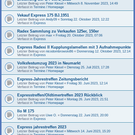
Letzter Beitrag von
Peter Klesel
«
Mittwoch 8. November 2023, 14:49
Verfasst in
Termine / Homepage
Vekauf Express 175 BJ.1951
Letzter Beitrag von
Andy09
«
Sonntag 22. Oktober 2023, 12:22
Verfasst in
Express
Radex Sammlung zu Verkaufen 125er, 150er
Letzter Beitrag von
max
«
Freitag 20. Oktober 2023, 07:06
Verfasst in
Express
Express Radexi II Kupplungslamellen mit 3 Aufnahmepunkte
Letzter Beitrag von
nicodombrowski86
«
Donnerstag 12. Oktober 2023, 12:14
Verfasst in
Express
Volksfestumzug 2023 in Neumarkt
Letzter Beitrag von
Peter Klesel
«
Dienstag 25. Juli 2023, 17:28
Verfasst in
Termine / Homepage
Express-Jahrestreffen Zeitungsbericht
Letzter Beitrag von
Peter Klesel
«
Freitag 30. Juni 2023, 12:14
Verfasst in
Termine / Homepage
Expresstreffen/Oldtimertreffen 2023 Rückblick
Letzter Beitrag von
Peter Klesel
«
Montag 26. Juni 2023, 21:51
Verfasst in
Termine / Homepage
Ilo M 175
Letzter Beitrag von
Uwe O.
«
Donnerstag 22. Juni 2023, 20:00
Verfasst in
Express
Express jahrestreffen 2023
Letzter Beitrag von
Peter Klesel
«
Mittwoch 14. Juni 2023, 15:20
Verfasst in
Termine / Homepage