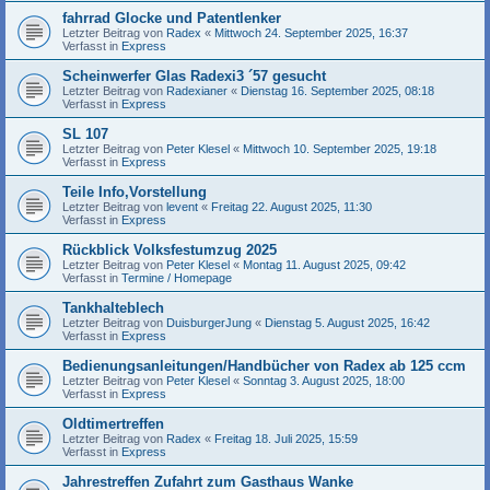
fahrrad Glocke und Patentlenker
Letzter Beitrag von
Radex
«
Mittwoch 24. September 2025, 16:37
Verfasst in
Express
Scheinwerfer Glas Radexi3 ´57 gesucht
Letzter Beitrag von
Radexianer
«
Dienstag 16. September 2025, 08:18
Verfasst in
Express
SL 107
Letzter Beitrag von
Peter Klesel
«
Mittwoch 10. September 2025, 19:18
Verfasst in
Express
Teile Info,Vorstellung
Letzter Beitrag von
levent
«
Freitag 22. August 2025, 11:30
Verfasst in
Express
Rückblick Volksfestumzug 2025
Letzter Beitrag von
Peter Klesel
«
Montag 11. August 2025, 09:42
Verfasst in
Termine / Homepage
Tankhalteblech
Letzter Beitrag von
DuisburgerJung
«
Dienstag 5. August 2025, 16:42
Verfasst in
Express
Bedienungsanleitungen/Handbücher von Radex ab 125 ccm
Letzter Beitrag von
Peter Klesel
«
Sonntag 3. August 2025, 18:00
Verfasst in
Express
Oldtimertreffen
Letzter Beitrag von
Radex
«
Freitag 18. Juli 2025, 15:59
Verfasst in
Express
Jahrestreffen Zufahrt zum Gasthaus Wanke