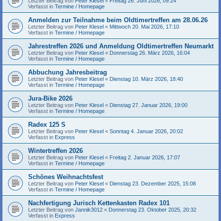
Letzter Beitrag von
Peter Klesel
«
Freitag 26. Juni 2026, 09:24
Verfasst in
Termine / Homepage
Anmelden zur Teilnahme beim Oldtimertreffen am 28.06.26
Letzter Beitrag von
Peter Klesel
«
Mittwoch 20. Mai 2026, 17:10
Verfasst in
Termine / Homepage
Jahrestreffen 2026 und Anmeldung Oldtimertreffen Neumarkt
Letzter Beitrag von
Peter Klesel
«
Donnerstag 26. März 2026, 16:04
Verfasst in
Termine / Homepage
Abbuchung Jahresbeitrag
Letzter Beitrag von
Peter Klesel
«
Dienstag 10. März 2026, 18:40
Verfasst in
Termine / Homepage
Jura-Bike 2026
Letzter Beitrag von
Peter Klesel
«
Dienstag 27. Januar 2026, 19:00
Verfasst in
Termine / Homepage
Radex 125 S
Letzter Beitrag von
Peter Klesel
«
Sonntag 4. Januar 2026, 20:02
Verfasst in
Express
Wintertreffen 2026
Letzter Beitrag von
Peter Klesel
«
Freitag 2. Januar 2026, 17:07
Verfasst in
Termine / Homepage
Schönes Weihnachtsfest
Letzter Beitrag von
Peter Klesel
«
Dienstag 23. Dezember 2025, 15:08
Verfasst in
Termine / Homepage
Nachfertigung Jurisch Kettenkasten Radex 101
Letzter Beitrag von
Jannik3012
«
Donnerstag 23. Oktober 2025, 20:32
Verfasst in
Express