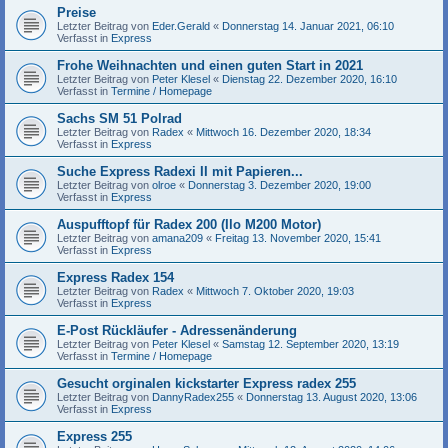
Preise
Letzter Beitrag von
Eder.Gerald
«
Donnerstag 14. Januar 2021, 06:10
Verfasst in
Express
Frohe Weihnachten und einen guten Start in 2021
Letzter Beitrag von
Peter Klesel
«
Dienstag 22. Dezember 2020, 16:10
Verfasst in
Termine / Homepage
Sachs SM 51 Polrad
Letzter Beitrag von
Radex
«
Mittwoch 16. Dezember 2020, 18:34
Verfasst in
Express
Suche Express Radexi II mit Papieren...
Letzter Beitrag von
olroe
«
Donnerstag 3. Dezember 2020, 19:00
Verfasst in
Express
Auspufftopf für Radex 200 (Ilo M200 Motor)
Letzter Beitrag von
amana209
«
Freitag 13. November 2020, 15:41
Verfasst in
Express
Express Radex 154
Letzter Beitrag von
Radex
«
Mittwoch 7. Oktober 2020, 19:03
Verfasst in
Express
E-Post Rückläufer - Adressenänderung
Letzter Beitrag von
Peter Klesel
«
Samstag 12. September 2020, 13:19
Verfasst in
Termine / Homepage
Gesucht orginalen kickstarter Express radex 255
Letzter Beitrag von
DannyRadex255
«
Donnerstag 13. August 2020, 13:06
Verfasst in
Express
Express 255