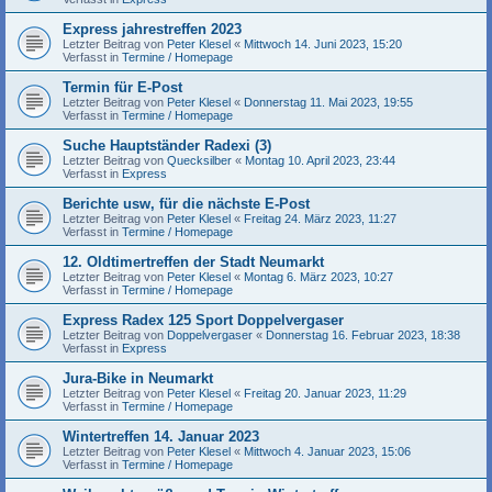
Express jahrestreffen 2023
Letzter Beitrag von
Peter Klesel
«
Mittwoch 14. Juni 2023, 15:20
Verfasst in
Termine / Homepage
Termin für E-Post
Letzter Beitrag von
Peter Klesel
«
Donnerstag 11. Mai 2023, 19:55
Verfasst in
Termine / Homepage
Suche Hauptständer Radexi (3)
Letzter Beitrag von
Quecksilber
«
Montag 10. April 2023, 23:44
Verfasst in
Express
Berichte usw, für die nächste E-Post
Letzter Beitrag von
Peter Klesel
«
Freitag 24. März 2023, 11:27
Verfasst in
Termine / Homepage
12. Oldtimertreffen der Stadt Neumarkt
Letzter Beitrag von
Peter Klesel
«
Montag 6. März 2023, 10:27
Verfasst in
Termine / Homepage
Express Radex 125 Sport Doppelvergaser
Letzter Beitrag von
Doppelvergaser
«
Donnerstag 16. Februar 2023, 18:38
Verfasst in
Express
Jura-Bike in Neumarkt
Letzter Beitrag von
Peter Klesel
«
Freitag 20. Januar 2023, 11:29
Verfasst in
Termine / Homepage
Wintertreffen 14. Januar 2023
Letzter Beitrag von
Peter Klesel
«
Mittwoch 4. Januar 2023, 15:06
Verfasst in
Termine / Homepage