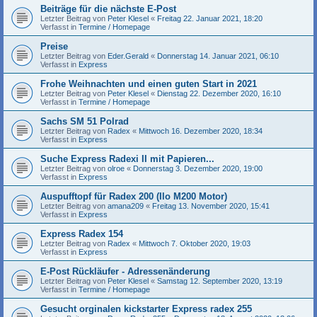
Beiträge für die nächste E-Post
Letzter Beitrag von
Peter Klesel
«
Freitag 22. Januar 2021, 18:20
Verfasst in
Termine / Homepage
Preise
Letzter Beitrag von
Eder.Gerald
«
Donnerstag 14. Januar 2021, 06:10
Verfasst in
Express
Frohe Weihnachten und einen guten Start in 2021
Letzter Beitrag von
Peter Klesel
«
Dienstag 22. Dezember 2020, 16:10
Verfasst in
Termine / Homepage
Sachs SM 51 Polrad
Letzter Beitrag von
Radex
«
Mittwoch 16. Dezember 2020, 18:34
Verfasst in
Express
Suche Express Radexi II mit Papieren...
Letzter Beitrag von
olroe
«
Donnerstag 3. Dezember 2020, 19:00
Verfasst in
Express
Auspufftopf für Radex 200 (Ilo M200 Motor)
Letzter Beitrag von
amana209
«
Freitag 13. November 2020, 15:41
Verfasst in
Express
Express Radex 154
Letzter Beitrag von
Radex
«
Mittwoch 7. Oktober 2020, 19:03
Verfasst in
Express
E-Post Rückläufer - Adressenänderung
Letzter Beitrag von
Peter Klesel
«
Samstag 12. September 2020, 13:19
Verfasst in
Termine / Homepage
Gesucht orginalen kickstarter Express radex 255