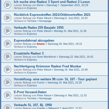
Ich suche eine Radexi 3 Sport und Radexi 2 Luxus
Letzter Beitrag von
Eiche
«
Dienstag 7. September 2021, 20:28
Verfasst in
Express
Rückblick Expresstreffen 2021/Oldtimertreffen 2021
Letzter Beitrag von
Peter Klesel
«
Dienstag 8. Juni 2021, 10:32
Verfasst in
Termine / Homepage
Verkaufe Radex 255 Baujahr 1955
Letzter Beitrag von
Peter Klesel
«
Montag 31. Mai 2021, 11:39
Verfasst in
Express
Expressfahrrad abzugeben
Letzter Beitrag von
bruno
«
Samstag 29. Mai 2021, 19:15
Verfasst in
Express
Ersatzteile Radexi 3
Letzter Beitrag von
Sven Mordhorst
«
Samstag 22. Mai 2021, 16:42
Verfasst in
Express
Nachfertigung Krümmer Radexi Fred Munker
Letzter Beitrag von
Peter Klesel
«
Sonntag 16. Mai 2021, 10:48
Verfasst in
Express
Vorstellung- eine weitere 98 ccm- SL 107 - Tour geplant
Letzter Beitrag von
Fuchs
«
Samstag 15. Mai 2021, 22:26
Verfasst in
Express
E-Post Versand-Daten
Letzter Beitrag von
Peter Klesel
«
Dienstag 4. Mai 2021, 11:33
Verfasst in
Termine / Homepage
Verkaufe SL 107, Bj. 1950
Letzter Beitrag von
Frieder
«
Mittwoch 7. April 2021, 11:57