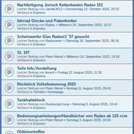
Nachfertigung Jurisch Kettenkasten Radex 101
Letzter Beitrag von
Jannik3012
«
Donnerstag 23. Oktober 2025, 20:32
Verfasst in
Express
fahrrad Glocke und Patentlenker
Letzter Beitrag von
Radex
«
Mittwoch 24. September 2025, 16:37
Verfasst in
Express
Scheinwerfer Glas Radexi3 ´57 gesucht
Letzter Beitrag von
Radexianer
«
Dienstag 16. September 2025, 08:18
Verfasst in
Express
SL 107
Letzter Beitrag von
Peter Klesel
«
Mittwoch 10. September 2025, 19:18
Verfasst in
Express
Teile Info,Vorstellung
Letzter Beitrag von
levent
«
Freitag 22. August 2025, 11:30
Verfasst in
Express
Rückblick Volksfestumzug 2025
Letzter Beitrag von
Peter Klesel
«
Montag 11. August 2025, 09:42
Verfasst in
Termine / Homepage
Tankhalteblech
Letzter Beitrag von
DuisburgerJung
«
Dienstag 5. August 2025, 16:42
Verfasst in
Express
Bedienungsanleitungen/Handbücher von Radex ab 125 ccm
Letzter Beitrag von
Peter Klesel
«
Sonntag 3. August 2025, 18:00
Verfasst in
Express
Oldtimertreffen