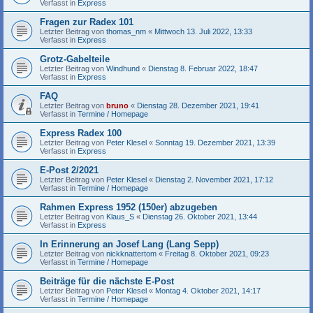
Verfasst in
Express
Fragen zur Radex 101
Letzter Beitrag von
thomas_nm
«
Mittwoch 13. Juli 2022, 13:33
Verfasst in
Express
Grotz-Gabelteile
Letzter Beitrag von
Windhund
«
Dienstag 8. Februar 2022, 18:47
Verfasst in
Express
FAQ
Letzter Beitrag von
bruno
«
Dienstag 28. Dezember 2021, 19:41
Verfasst in
Termine / Homepage
Express Radex 100
Letzter Beitrag von
Peter Klesel
«
Sonntag 19. Dezember 2021, 13:39
Verfasst in
Express
E-Post 2/2021
Letzter Beitrag von
Peter Klesel
«
Dienstag 2. November 2021, 17:12
Verfasst in
Termine / Homepage
Rahmen Express 1952 (150er) abzugeben
Letzter Beitrag von
Klaus_S
«
Dienstag 26. Oktober 2021, 13:44
Verfasst in
Express
In Erinnerung an Josef Lang (Lang Sepp)
Letzter Beitrag von
nickknattertom
«
Freitag 8. Oktober 2021, 09:23
Verfasst in
Termine / Homepage
Beiträge für die nächste E-Post
Letzter Beitrag von
Peter Klesel
«
Montag 4. Oktober 2021, 14:17
Verfasst in
Termine / Homepage