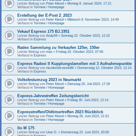
Letzter Beitrag von
Peter Klesel
«
Montag 8. Januar 2024, 17:21
Verfasst in
Termine / Homepage
Erstellung der E-Post 2_2023
Letzter Beitrag von
Peter Klesel
«
Mittwoch 8. November 2023, 14:49
Verfasst in
Termine / Homepage
Vekauf Express 175 BJ.1951
Letzter Beitrag von
Andy09
«
Sonntag 22. Oktober 2023, 12:22
Verfasst in
Express
Radex Sammlung zu Verkaufen 125er, 150er
Letzter Beitrag von
max
«
Freitag 20. Oktober 2023, 07:06
Verfasst in
Express
Express Radexi II Kupplungslamellen mit 3 Aufnahmepunkte
Letzter Beitrag von
nicodombrowski86
«
Donnerstag 12. Oktober 2023, 12:14
Verfasst in
Express
Volksfestumzug 2023 in Neumarkt
Letzter Beitrag von
Peter Klesel
«
Dienstag 25. Juli 2023, 17:28
Verfasst in
Termine / Homepage
Express-Jahrestreffen Zeitungsbericht
Letzter Beitrag von
Peter Klesel
«
Freitag 30. Juni 2023, 12:14
Verfasst in
Termine / Homepage
Expresstreffen/Oldtimertreffen 2023 Rückblick
Letzter Beitrag von
Peter Klesel
«
Montag 26. Juni 2023, 21:51
Verfasst in
Termine / Homepage
Ilo M 175
Letzter Beitrag von
Uwe O.
«
Donnerstag 22. Juni 2023, 20:00
Verfasst in
Express