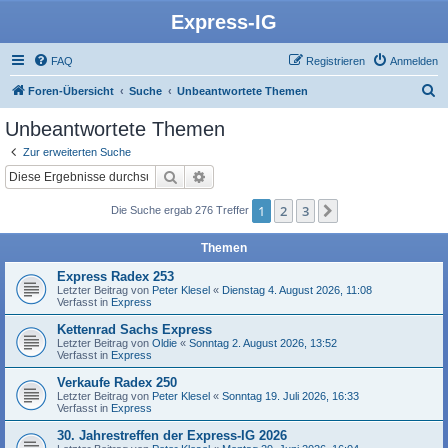
Express-IG
FAQ
Registrieren
Anmelden
S
Foren-Übersicht
Suche
Unbeantwortete Themen
u
Unbeantwortete Themen
c
Zur erweiterten Suche
h
Suche
Erweiterte Suche
e
1
2
3
Nächste
Die Suche ergab 276 Treffer
Themen
Express Radex 253
Letzter Beitrag von
Peter Klesel
«
Dienstag 4. August 2026, 11:08
Verfasst in
Express
Kettenrad Sachs Express
Letzter Beitrag von
Oldie
«
Sonntag 2. August 2026, 13:52
Verfasst in
Express
Verkaufe Radex 250
Letzter Beitrag von
Peter Klesel
«
Sonntag 19. Juli 2026, 16:33
Verfasst in
Express
30. Jahrestreffen der Express-IG 2026