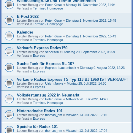
Weihnachtsgrüße und Termin Wintertreffen
Letzter Beitrag von
Peter Klesel
«
Montag 19. Dezember 2022, 11:04
Verfasst in
Termine / Homepage
E-Post 2022
Letzter Beitrag von
Peter Klesel
«
Dienstag 1. November 2022, 15:48
Verfasst in
Termine / Homepage
Kalender
Letzter Beitrag von
Peter Klesel
«
Dienstag 1. November 2022, 15:43
Verfasst in
Termine / Homepage
Verkaufe Express Radex150
Letzter Beitrag von
schorsch
«
Dienstag 20. September 2022, 08:59
Verfasst in
Express
Suche Tank für Express SL 107
Letzter Beitrag von
Express-bausenbeck
«
Dienstag 9. August 2022, 12:23
Verfasst in
Express
Verkaufe Radexi Express TS Typ 113 BJ 1960 IST VERKAUFT
Letzter Beitrag von
Ulrich Janke
«
Montag 25. Juli 2022, 14:30
Verfasst in
Express
Volksfestumzug 2022 in Neumarkt
Letzter Beitrag von
Peter Klesel
«
Mittwoch 20. Juli 2022, 14:48
Verfasst in
Termine / Homepage
Hinterradnabe Radex 101
Letzter Beitrag von
thomas_nm
«
Mittwoch 13. Juli 2022, 17:16
Verfasst in
Express
Speiche für Radex 101
Letzter Beitrag von
thomas_nm
«
Mittwoch 13. Juli 2022, 17:04