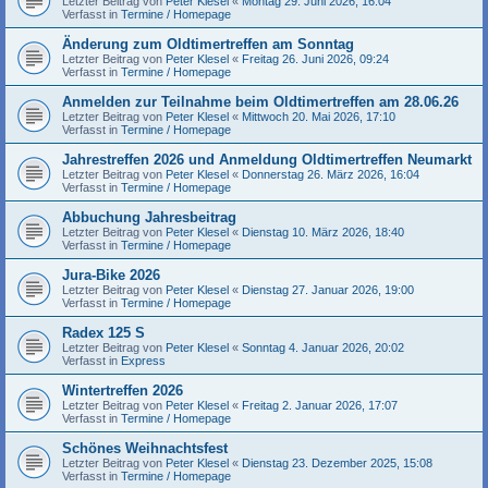
Letzter Beitrag von
Peter Klesel
«
Montag 29. Juni 2026, 16:04
Verfasst in
Termine / Homepage
Änderung zum Oldtimertreffen am Sonntag
Letzter Beitrag von
Peter Klesel
«
Freitag 26. Juni 2026, 09:24
Verfasst in
Termine / Homepage
Anmelden zur Teilnahme beim Oldtimertreffen am 28.06.26
Letzter Beitrag von
Peter Klesel
«
Mittwoch 20. Mai 2026, 17:10
Verfasst in
Termine / Homepage
Jahrestreffen 2026 und Anmeldung Oldtimertreffen Neumarkt
Letzter Beitrag von
Peter Klesel
«
Donnerstag 26. März 2026, 16:04
Verfasst in
Termine / Homepage
Abbuchung Jahresbeitrag
Letzter Beitrag von
Peter Klesel
«
Dienstag 10. März 2026, 18:40
Verfasst in
Termine / Homepage
Jura-Bike 2026
Letzter Beitrag von
Peter Klesel
«
Dienstag 27. Januar 2026, 19:00
Verfasst in
Termine / Homepage
Radex 125 S
Letzter Beitrag von
Peter Klesel
«
Sonntag 4. Januar 2026, 20:02
Verfasst in
Express
Wintertreffen 2026
Letzter Beitrag von
Peter Klesel
«
Freitag 2. Januar 2026, 17:07
Verfasst in
Termine / Homepage
Schönes Weihnachtsfest
Letzter Beitrag von
Peter Klesel
«
Dienstag 23. Dezember 2025, 15:08
Verfasst in
Termine / Homepage