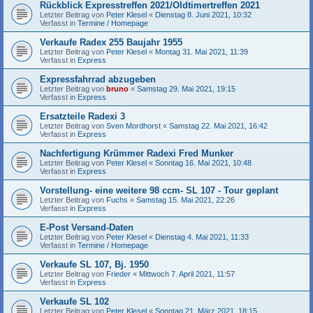
Rückblick Expresstreffen 2021/Oldtimertreffen 2021
Letzter Beitrag von
Peter Klesel
«
Dienstag 8. Juni 2021, 10:32
Verfasst in
Termine / Homepage
Verkaufe Radex 255 Baujahr 1955
Letzter Beitrag von
Peter Klesel
«
Montag 31. Mai 2021, 11:39
Verfasst in
Express
Expressfahrrad abzugeben
Letzter Beitrag von
bruno
«
Samstag 29. Mai 2021, 19:15
Verfasst in
Express
Ersatzteile Radexi 3
Letzter Beitrag von
Sven Mordhorst
«
Samstag 22. Mai 2021, 16:42
Verfasst in
Express
Nachfertigung Krümmer Radexi Fred Munker
Letzter Beitrag von
Peter Klesel
«
Sonntag 16. Mai 2021, 10:48
Verfasst in
Express
Vorstellung- eine weitere 98 ccm- SL 107 - Tour geplant
Letzter Beitrag von
Fuchs
«
Samstag 15. Mai 2021, 22:26
Verfasst in
Express
E-Post Versand-Daten
Letzter Beitrag von
Peter Klesel
«
Dienstag 4. Mai 2021, 11:33
Verfasst in
Termine / Homepage
Verkaufe SL 107, Bj. 1950
Letzter Beitrag von
Frieder
«
Mittwoch 7. April 2021, 11:57
Verfasst in
Express
Verkaufe SL 102
Letzter Beitrag von
Peter Klesel
«
Sonntag 21. März 2021, 18:15