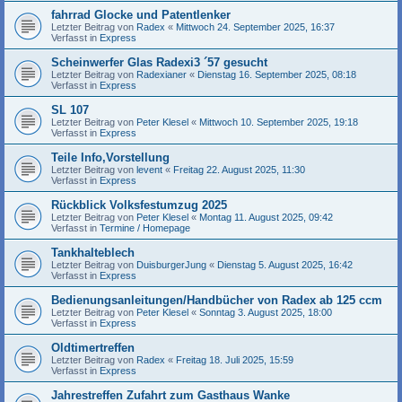
fahrrad Glocke und Patentlenker
Letzter Beitrag von
Radex
«
Mittwoch 24. September 2025, 16:37
Verfasst in
Express
Scheinwerfer Glas Radexi3 ´57 gesucht
Letzter Beitrag von
Radexianer
«
Dienstag 16. September 2025, 08:18
Verfasst in
Express
SL 107
Letzter Beitrag von
Peter Klesel
«
Mittwoch 10. September 2025, 19:18
Verfasst in
Express
Teile Info,Vorstellung
Letzter Beitrag von
levent
«
Freitag 22. August 2025, 11:30
Verfasst in
Express
Rückblick Volksfestumzug 2025
Letzter Beitrag von
Peter Klesel
«
Montag 11. August 2025, 09:42
Verfasst in
Termine / Homepage
Tankhalteblech
Letzter Beitrag von
DuisburgerJung
«
Dienstag 5. August 2025, 16:42
Verfasst in
Express
Bedienungsanleitungen/Handbücher von Radex ab 125 ccm
Letzter Beitrag von
Peter Klesel
«
Sonntag 3. August 2025, 18:00
Verfasst in
Express
Oldtimertreffen
Letzter Beitrag von
Radex
«
Freitag 18. Juli 2025, 15:59
Verfasst in
Express
Jahrestreffen Zufahrt zum Gasthaus Wanke