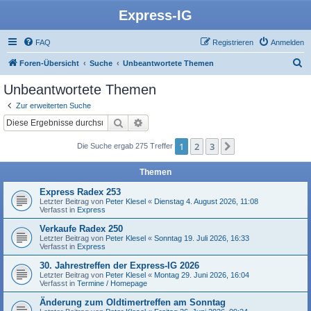
Express-IG
FAQ
Registrieren
Anmelden
S
Foren-Übersicht
Suche
Unbeantwortete Themen
u
Unbeantwortete Themen
c
Zur erweiterten Suche
h
Suche
Erweiterte Suche
e
1
2
3
Nächste
Die Suche ergab 275 Treffer
Themen
Express Radex 253
Letzter Beitrag von
Peter Klesel
«
Dienstag 4. August 2026, 11:08
Verfasst in
Express
Verkaufe Radex 250
Letzter Beitrag von
Peter Klesel
«
Sonntag 19. Juli 2026, 16:33
Verfasst in
Express
30. Jahrestreffen der Express-IG 2026
Letzter Beitrag von
Peter Klesel
«
Montag 29. Juni 2026, 16:04
Verfasst in
Termine / Homepage
Änderung zum Oldtimertreffen am Sonntag