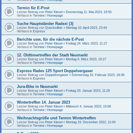
Termin für E-Post
Letzter Beitrag von
Peter Klesel
«
Donnerstag 11. Mai 2023, 19:55
Verfasst in
Termine / Homepage
Suche Hauptständer Radexi (3)
Letzter Beitrag von
Quecksilber
«
Montag 10. April 2023, 23:44
Verfasst in
Express
Berichte usw, für die nächste E-Post
Letzter Beitrag von
Peter Klesel
«
Freitag 24. März 2023, 11:27
Verfasst in
Termine / Homepage
12. Oldtimertreffen der Stadt Neumarkt
Letzter Beitrag von
Peter Klesel
«
Montag 6. März 2023, 10:27
Verfasst in
Termine / Homepage
Express Radex 125 Sport Doppelvergaser
Letzter Beitrag von
Doppelvergaser
«
Donnerstag 16. Februar 2023, 18:38
Verfasst in
Express
Jura-Bike in Neumarkt
Letzter Beitrag von
Peter Klesel
«
Freitag 20. Januar 2023, 11:29
Verfasst in
Termine / Homepage
Wintertreffen 14. Januar 2023
Letzter Beitrag von
Peter Klesel
«
Mittwoch 4. Januar 2023, 15:06
Verfasst in
Termine / Homepage
Weihnachtsgrüße und Termin Wintertreffen
Letzter Beitrag von
Peter Klesel
«
Montag 19. Dezember 2022, 11:04
Verfasst in
Termine / Homepage