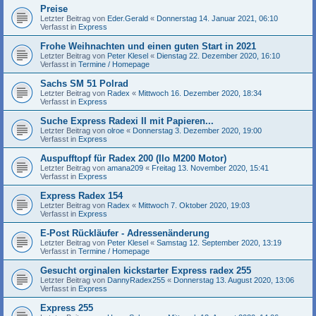
Preise
Letzter Beitrag von
Eder.Gerald
«
Donnerstag 14. Januar 2021, 06:10
Verfasst in
Express
Frohe Weihnachten und einen guten Start in 2021
Letzter Beitrag von
Peter Klesel
«
Dienstag 22. Dezember 2020, 16:10
Verfasst in
Termine / Homepage
Sachs SM 51 Polrad
Letzter Beitrag von
Radex
«
Mittwoch 16. Dezember 2020, 18:34
Verfasst in
Express
Suche Express Radexi II mit Papieren...
Letzter Beitrag von
olroe
«
Donnerstag 3. Dezember 2020, 19:00
Verfasst in
Express
Auspufftopf für Radex 200 (Ilo M200 Motor)
Letzter Beitrag von
amana209
«
Freitag 13. November 2020, 15:41
Verfasst in
Express
Express Radex 154
Letzter Beitrag von
Radex
«
Mittwoch 7. Oktober 2020, 19:03
Verfasst in
Express
E-Post Rückläufer - Adressenänderung
Letzter Beitrag von
Peter Klesel
«
Samstag 12. September 2020, 13:19
Verfasst in
Termine / Homepage
Gesucht orginalen kickstarter Express radex 255
Letzter Beitrag von
DannyRadex255
«
Donnerstag 13. August 2020, 13:06
Verfasst in
Express
Express 255