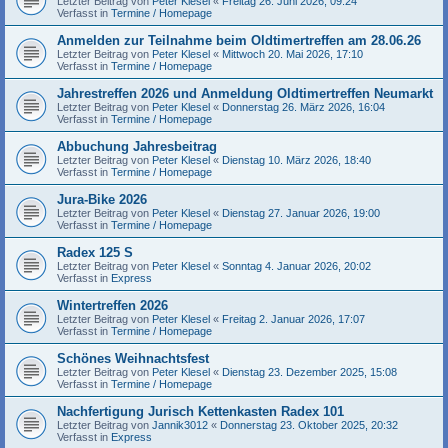
Letzter Beitrag von
Peter Klesel
«
Freitag 26. Juni 2026, 09:24
Verfasst in
Termine / Homepage
Anmelden zur Teilnahme beim Oldtimertreffen am 28.06.26
Letzter Beitrag von
Peter Klesel
«
Mittwoch 20. Mai 2026, 17:10
Verfasst in
Termine / Homepage
Jahrestreffen 2026 und Anmeldung Oldtimertreffen Neumarkt
Letzter Beitrag von
Peter Klesel
«
Donnerstag 26. März 2026, 16:04
Verfasst in
Termine / Homepage
Abbuchung Jahresbeitrag
Letzter Beitrag von
Peter Klesel
«
Dienstag 10. März 2026, 18:40
Verfasst in
Termine / Homepage
Jura-Bike 2026
Letzter Beitrag von
Peter Klesel
«
Dienstag 27. Januar 2026, 19:00
Verfasst in
Termine / Homepage
Radex 125 S
Letzter Beitrag von
Peter Klesel
«
Sonntag 4. Januar 2026, 20:02
Verfasst in
Express
Wintertreffen 2026
Letzter Beitrag von
Peter Klesel
«
Freitag 2. Januar 2026, 17:07
Verfasst in
Termine / Homepage
Schönes Weihnachtsfest
Letzter Beitrag von
Peter Klesel
«
Dienstag 23. Dezember 2025, 15:08
Verfasst in
Termine / Homepage
Nachfertigung Jurisch Kettenkasten Radex 101
Letzter Beitrag von
Jannik3012
«
Donnerstag 23. Oktober 2025, 20:32
Verfasst in
Express