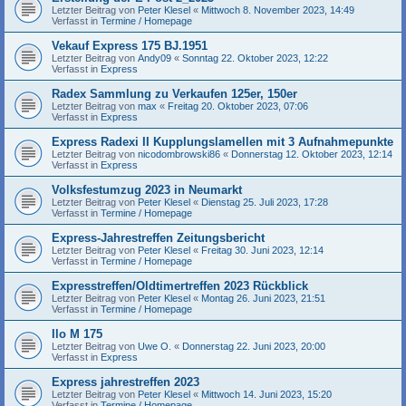
Letzter Beitrag von
Peter Klesel
«
Mittwoch 8. November 2023, 14:49
Verfasst in
Termine / Homepage
Vekauf Express 175 BJ.1951
Letzter Beitrag von
Andy09
«
Sonntag 22. Oktober 2023, 12:22
Verfasst in
Express
Radex Sammlung zu Verkaufen 125er, 150er
Letzter Beitrag von
max
«
Freitag 20. Oktober 2023, 07:06
Verfasst in
Express
Express Radexi II Kupplungslamellen mit 3 Aufnahmepunkte
Letzter Beitrag von
nicodombrowski86
«
Donnerstag 12. Oktober 2023, 12:14
Verfasst in
Express
Volksfestumzug 2023 in Neumarkt
Letzter Beitrag von
Peter Klesel
«
Dienstag 25. Juli 2023, 17:28
Verfasst in
Termine / Homepage
Express-Jahrestreffen Zeitungsbericht
Letzter Beitrag von
Peter Klesel
«
Freitag 30. Juni 2023, 12:14
Verfasst in
Termine / Homepage
Expresstreffen/Oldtimertreffen 2023 Rückblick
Letzter Beitrag von
Peter Klesel
«
Montag 26. Juni 2023, 21:51
Verfasst in
Termine / Homepage
Ilo M 175
Letzter Beitrag von
Uwe O.
«
Donnerstag 22. Juni 2023, 20:00
Verfasst in
Express
Express jahrestreffen 2023
Letzter Beitrag von
Peter Klesel
«
Mittwoch 14. Juni 2023, 15:20
Verfasst in
Termine / Homepage