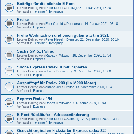
Beiträge für die nächste E-Post
Letzter Beitrag von
Peter Klesel
«
Freitag 22. Januar 2021, 18:20
Verfasst in
Termine / Homepage
Preise
Letzter Beitrag von
Eder.Gerald
«
Donnerstag 14. Januar 2021, 06:10
Verfasst in
Express
Frohe Weihnachten und einen guten Start in 2021
Letzter Beitrag von
Peter Klesel
«
Dienstag 22. Dezember 2020, 16:10
Verfasst in
Termine / Homepage
Sachs SM 51 Polrad
Letzter Beitrag von
Radex
«
Mittwoch 16. Dezember 2020, 18:34
Verfasst in
Express
Suche Express Radexi II mit Papieren...
Letzter Beitrag von
olroe
«
Donnerstag 3. Dezember 2020, 19:00
Verfasst in
Express
Auspufftopf für Radex 200 (Ilo M200 Motor)
Letzter Beitrag von
amana209
«
Freitag 13. November 2020, 15:41
Verfasst in
Express
Express Radex 154
Letzter Beitrag von
Radex
«
Mittwoch 7. Oktober 2020, 19:03
Verfasst in
Express
E-Post Rückläufer - Adressenänderung
Letzter Beitrag von
Peter Klesel
«
Samstag 12. September 2020, 13:19
Verfasst in
Termine / Homepage
Gesucht orginalen kickstarter Express radex 255