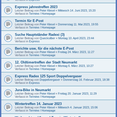
Express jahrestreffen 2023
Letzter Beitrag von
Peter Klesel
«
Mittwoch 14. Juni 2023, 15:20
Verfasst in
Termine / Homepage
Termin für E-Post
Letzter Beitrag von
Peter Klesel
«
Donnerstag 11. Mai 2023, 19:55
Verfasst in
Termine / Homepage
Suche Hauptständer Radexi (3)
Letzter Beitrag von
Quecksilber
«
Montag 10. April 2023, 23:44
Verfasst in
Express
Berichte usw, für die nächste E-Post
Letzter Beitrag von
Peter Klesel
«
Freitag 24. März 2023, 11:27
Verfasst in
Termine / Homepage
12. Oldtimertreffen der Stadt Neumarkt
Letzter Beitrag von
Peter Klesel
«
Montag 6. März 2023, 10:27
Verfasst in
Termine / Homepage
Express Radex 125 Sport Doppelvergaser
Letzter Beitrag von
Doppelvergaser
«
Donnerstag 16. Februar 2023, 18:38
Verfasst in
Express
Jura-Bike in Neumarkt
Letzter Beitrag von
Peter Klesel
«
Freitag 20. Januar 2023, 11:29
Verfasst in
Termine / Homepage
Wintertreffen 14. Januar 2023
Letzter Beitrag von
Peter Klesel
«
Mittwoch 4. Januar 2023, 15:06
Verfasst in
Termine / Homepage