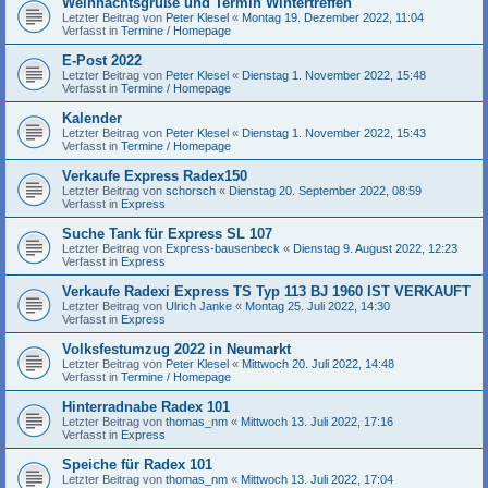
Weihnachtsgrüße und Termin Wintertreffen
Letzter Beitrag von
Peter Klesel
«
Montag 19. Dezember 2022, 11:04
Verfasst in
Termine / Homepage
E-Post 2022
Letzter Beitrag von
Peter Klesel
«
Dienstag 1. November 2022, 15:48
Verfasst in
Termine / Homepage
Kalender
Letzter Beitrag von
Peter Klesel
«
Dienstag 1. November 2022, 15:43
Verfasst in
Termine / Homepage
Verkaufe Express Radex150
Letzter Beitrag von
schorsch
«
Dienstag 20. September 2022, 08:59
Verfasst in
Express
Suche Tank für Express SL 107
Letzter Beitrag von
Express-bausenbeck
«
Dienstag 9. August 2022, 12:23
Verfasst in
Express
Verkaufe Radexi Express TS Typ 113 BJ 1960 IST VERKAUFT
Letzter Beitrag von
Ulrich Janke
«
Montag 25. Juli 2022, 14:30
Verfasst in
Express
Volksfestumzug 2022 in Neumarkt
Letzter Beitrag von
Peter Klesel
«
Mittwoch 20. Juli 2022, 14:48
Verfasst in
Termine / Homepage
Hinterradnabe Radex 101
Letzter Beitrag von
thomas_nm
«
Mittwoch 13. Juli 2022, 17:16
Verfasst in
Express
Speiche für Radex 101
Letzter Beitrag von
thomas_nm
«
Mittwoch 13. Juli 2022, 17:04