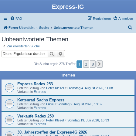
Express-IG
FAQ
Registrieren
Anmelden
S
Foren-Übersicht
Suche
Unbeantwortete Themen
u
Unbeantwortete Themen
c
Zur erweiterten Suche
h
Suche
Erweiterte Suche
e
1
2
3
Nächste
Die Suche ergab 276 Treffer
Themen
Express Radex 253
Letzter Beitrag von
Peter Klesel
«
Dienstag 4. August 2026, 11:08
Verfasst in
Express
Kettenrad Sachs Express
Letzter Beitrag von
Oldie
«
Sonntag 2. August 2026, 13:52
Verfasst in
Express
Verkaufe Radex 250
Letzter Beitrag von
Peter Klesel
«
Sonntag 19. Juli 2026, 16:33
Verfasst in
Express
30. Jahrestreffen der Express-IG 2026