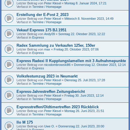
Letzter Beitrag von
Peter Klesel
«
Montag 8. Januar 2024, 17:21
Verfasst in
Termine / Homepage
Erstellung der E-Post 2_2023
Letzter Beitrag von
Peter Klesel
«
Mittwoch 8. November 2023, 14:49
Verfasst in
Termine / Homepage
Vekauf Express 175 BJ.1951
Letzter Beitrag von
Andy09
«
Sonntag 22. Oktober 2023, 12:22
Verfasst in
Express
Radex Sammlung zu Verkaufen 125er, 150er
Letzter Beitrag von
max
«
Freitag 20. Oktober 2023, 07:06
Verfasst in
Express
Express Radexi II Kupplungslamellen mit 3 Aufnahmepunkte
Letzter Beitrag von
nicodombrowski86
«
Donnerstag 12. Oktober 2023, 12:14
Verfasst in
Express
Volksfestumzug 2023 in Neumarkt
Letzter Beitrag von
Peter Klesel
«
Dienstag 25. Juli 2023, 17:28
Verfasst in
Termine / Homepage
Express-Jahrestreffen Zeitungsbericht
Letzter Beitrag von
Peter Klesel
«
Freitag 30. Juni 2023, 12:14
Verfasst in
Termine / Homepage
Expresstreffen/Oldtimertreffen 2023 Rückblick
Letzter Beitrag von
Peter Klesel
«
Montag 26. Juni 2023, 21:51
Verfasst in
Termine / Homepage
Ilo M 175
Letzter Beitrag von
Uwe O.
«
Donnerstag 22. Juni 2023, 20:00
Verfasst in
Express