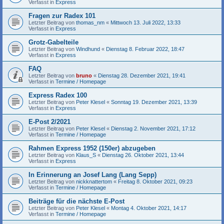
Verfasst in
Express
Fragen zur Radex 101
Letzter Beitrag von
thomas_nm
«
Mittwoch 13. Juli 2022, 13:33
Verfasst in
Express
Grotz-Gabelteile
Letzter Beitrag von
Windhund
«
Dienstag 8. Februar 2022, 18:47
Verfasst in
Express
FAQ
Letzter Beitrag von
bruno
«
Dienstag 28. Dezember 2021, 19:41
Verfasst in
Termine / Homepage
Express Radex 100
Letzter Beitrag von
Peter Klesel
«
Sonntag 19. Dezember 2021, 13:39
Verfasst in
Express
E-Post 2/2021
Letzter Beitrag von
Peter Klesel
«
Dienstag 2. November 2021, 17:12
Verfasst in
Termine / Homepage
Rahmen Express 1952 (150er) abzugeben
Letzter Beitrag von
Klaus_S
«
Dienstag 26. Oktober 2021, 13:44
Verfasst in
Express
In Erinnerung an Josef Lang (Lang Sepp)
Letzter Beitrag von
nickknattertom
«
Freitag 8. Oktober 2021, 09:23
Verfasst in
Termine / Homepage
Beiträge für die nächste E-Post
Letzter Beitrag von
Peter Klesel
«
Montag 4. Oktober 2021, 14:17
Verfasst in
Termine / Homepage