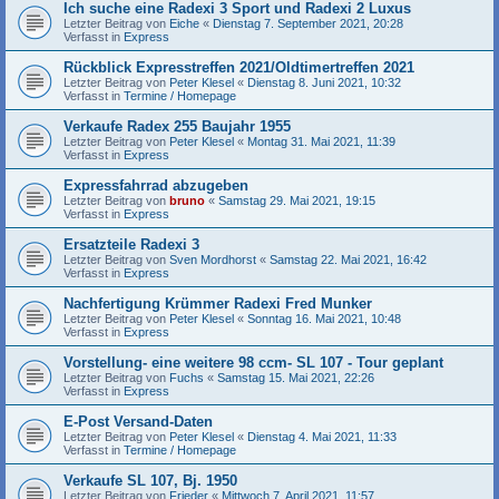
Ich suche eine Radexi 3 Sport und Radexi 2 Luxus
Letzter Beitrag von
Eiche
«
Dienstag 7. September 2021, 20:28
Verfasst in
Express
Rückblick Expresstreffen 2021/Oldtimertreffen 2021
Letzter Beitrag von
Peter Klesel
«
Dienstag 8. Juni 2021, 10:32
Verfasst in
Termine / Homepage
Verkaufe Radex 255 Baujahr 1955
Letzter Beitrag von
Peter Klesel
«
Montag 31. Mai 2021, 11:39
Verfasst in
Express
Expressfahrrad abzugeben
Letzter Beitrag von
bruno
«
Samstag 29. Mai 2021, 19:15
Verfasst in
Express
Ersatzteile Radexi 3
Letzter Beitrag von
Sven Mordhorst
«
Samstag 22. Mai 2021, 16:42
Verfasst in
Express
Nachfertigung Krümmer Radexi Fred Munker
Letzter Beitrag von
Peter Klesel
«
Sonntag 16. Mai 2021, 10:48
Verfasst in
Express
Vorstellung- eine weitere 98 ccm- SL 107 - Tour geplant
Letzter Beitrag von
Fuchs
«
Samstag 15. Mai 2021, 22:26
Verfasst in
Express
E-Post Versand-Daten
Letzter Beitrag von
Peter Klesel
«
Dienstag 4. Mai 2021, 11:33
Verfasst in
Termine / Homepage
Verkaufe SL 107, Bj. 1950
Letzter Beitrag von
Frieder
«
Mittwoch 7. April 2021, 11:57