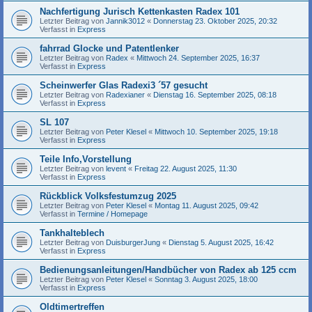
Nachfertigung Jurisch Kettenkasten Radex 101
Letzter Beitrag von
Jannik3012
«
Donnerstag 23. Oktober 2025, 20:32
Verfasst in
Express
fahrrad Glocke und Patentlenker
Letzter Beitrag von
Radex
«
Mittwoch 24. September 2025, 16:37
Verfasst in
Express
Scheinwerfer Glas Radexi3 ´57 gesucht
Letzter Beitrag von
Radexianer
«
Dienstag 16. September 2025, 08:18
Verfasst in
Express
SL 107
Letzter Beitrag von
Peter Klesel
«
Mittwoch 10. September 2025, 19:18
Verfasst in
Express
Teile Info,Vorstellung
Letzter Beitrag von
levent
«
Freitag 22. August 2025, 11:30
Verfasst in
Express
Rückblick Volksfestumzug 2025
Letzter Beitrag von
Peter Klesel
«
Montag 11. August 2025, 09:42
Verfasst in
Termine / Homepage
Tankhalteblech
Letzter Beitrag von
DuisburgerJung
«
Dienstag 5. August 2025, 16:42
Verfasst in
Express
Bedienungsanleitungen/Handbücher von Radex ab 125 ccm
Letzter Beitrag von
Peter Klesel
«
Sonntag 3. August 2025, 18:00
Verfasst in
Express
Oldtimertreffen