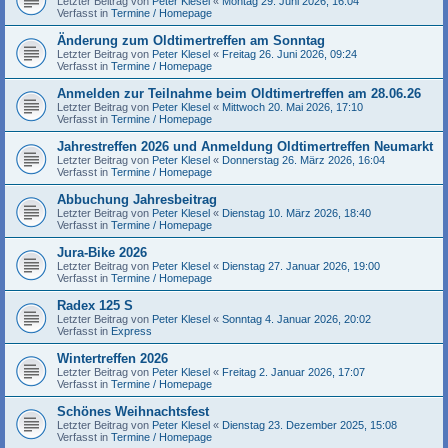
Letzter Beitrag von
Peter Klesel
«
Montag 29. Juni 2026, 16:04
Verfasst in
Termine / Homepage
Änderung zum Oldtimertreffen am Sonntag
Letzter Beitrag von
Peter Klesel
«
Freitag 26. Juni 2026, 09:24
Verfasst in
Termine / Homepage
Anmelden zur Teilnahme beim Oldtimertreffen am 28.06.26
Letzter Beitrag von
Peter Klesel
«
Mittwoch 20. Mai 2026, 17:10
Verfasst in
Termine / Homepage
Jahrestreffen 2026 und Anmeldung Oldtimertreffen Neumarkt
Letzter Beitrag von
Peter Klesel
«
Donnerstag 26. März 2026, 16:04
Verfasst in
Termine / Homepage
Abbuchung Jahresbeitrag
Letzter Beitrag von
Peter Klesel
«
Dienstag 10. März 2026, 18:40
Verfasst in
Termine / Homepage
Jura-Bike 2026
Letzter Beitrag von
Peter Klesel
«
Dienstag 27. Januar 2026, 19:00
Verfasst in
Termine / Homepage
Radex 125 S
Letzter Beitrag von
Peter Klesel
«
Sonntag 4. Januar 2026, 20:02
Verfasst in
Express
Wintertreffen 2026
Letzter Beitrag von
Peter Klesel
«
Freitag 2. Januar 2026, 17:07
Verfasst in
Termine / Homepage
Schönes Weihnachtsfest
Letzter Beitrag von
Peter Klesel
«
Dienstag 23. Dezember 2025, 15:08
Verfasst in
Termine / Homepage