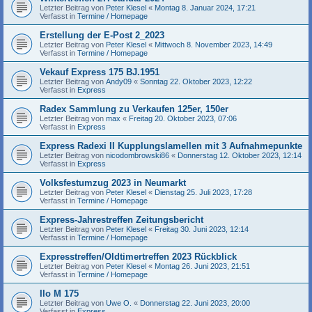
Letzter Beitrag von
Peter Klesel
«
Montag 8. Januar 2024, 17:21
Verfasst in
Termine / Homepage
Erstellung der E-Post 2_2023
Letzter Beitrag von
Peter Klesel
«
Mittwoch 8. November 2023, 14:49
Verfasst in
Termine / Homepage
Vekauf Express 175 BJ.1951
Letzter Beitrag von
Andy09
«
Sonntag 22. Oktober 2023, 12:22
Verfasst in
Express
Radex Sammlung zu Verkaufen 125er, 150er
Letzter Beitrag von
max
«
Freitag 20. Oktober 2023, 07:06
Verfasst in
Express
Express Radexi II Kupplungslamellen mit 3 Aufnahmepunkte
Letzter Beitrag von
nicodombrowski86
«
Donnerstag 12. Oktober 2023, 12:14
Verfasst in
Express
Volksfestumzug 2023 in Neumarkt
Letzter Beitrag von
Peter Klesel
«
Dienstag 25. Juli 2023, 17:28
Verfasst in
Termine / Homepage
Express-Jahrestreffen Zeitungsbericht
Letzter Beitrag von
Peter Klesel
«
Freitag 30. Juni 2023, 12:14
Verfasst in
Termine / Homepage
Expresstreffen/Oldtimertreffen 2023 Rückblick
Letzter Beitrag von
Peter Klesel
«
Montag 26. Juni 2023, 21:51
Verfasst in
Termine / Homepage
Ilo M 175
Letzter Beitrag von
Uwe O.
«
Donnerstag 22. Juni 2023, 20:00
Verfasst in
Express