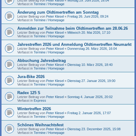
Letzter Beitrag von
Peter Klesel
«
Montag 29. Juni 2026, 16:04
Verfasst in
Termine / Homepage
Änderung zum Oldtimertreffen am Sonntag
Letzter Beitrag von
Peter Klesel
«
Freitag 26. Juni 2026, 09:24
Verfasst in
Termine / Homepage
Anmelden zur Teilnahme beim Oldtimertreffen am 28.06.26
Letzter Beitrag von
Peter Klesel
«
Mittwoch 20. Mai 2026, 17:10
Verfasst in
Termine / Homepage
Jahrestreffen 2026 und Anmeldung Oldtimertreffen Neumarkt
Letzter Beitrag von
Peter Klesel
«
Donnerstag 26. März 2026, 16:04
Verfasst in
Termine / Homepage
Abbuchung Jahresbeitrag
Letzter Beitrag von
Peter Klesel
«
Dienstag 10. März 2026, 18:40
Verfasst in
Termine / Homepage
Jura-Bike 2026
Letzter Beitrag von
Peter Klesel
«
Dienstag 27. Januar 2026, 19:00
Verfasst in
Termine / Homepage
Radex 125 S
Letzter Beitrag von
Peter Klesel
«
Sonntag 4. Januar 2026, 20:02
Verfasst in
Express
Wintertreffen 2026
Letzter Beitrag von
Peter Klesel
«
Freitag 2. Januar 2026, 17:07
Verfasst in
Termine / Homepage
Schönes Weihnachtsfest
Letzter Beitrag von
Peter Klesel
«
Dienstag 23. Dezember 2025, 15:08
Verfasst in
Termine / Homepage