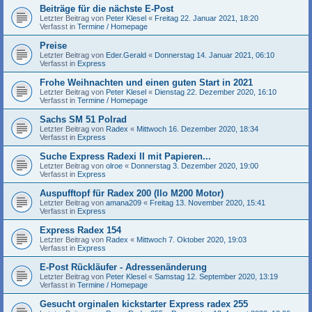
Beiträge für die nächste E-Post
Letzter Beitrag von
Peter Klesel
«
Freitag 22. Januar 2021, 18:20
Verfasst in
Termine / Homepage
Preise
Letzter Beitrag von
Eder.Gerald
«
Donnerstag 14. Januar 2021, 06:10
Verfasst in
Express
Frohe Weihnachten und einen guten Start in 2021
Letzter Beitrag von
Peter Klesel
«
Dienstag 22. Dezember 2020, 16:10
Verfasst in
Termine / Homepage
Sachs SM 51 Polrad
Letzter Beitrag von
Radex
«
Mittwoch 16. Dezember 2020, 18:34
Verfasst in
Express
Suche Express Radexi II mit Papieren...
Letzter Beitrag von
olroe
«
Donnerstag 3. Dezember 2020, 19:00
Verfasst in
Express
Auspufftopf für Radex 200 (Ilo M200 Motor)
Letzter Beitrag von
amana209
«
Freitag 13. November 2020, 15:41
Verfasst in
Express
Express Radex 154
Letzter Beitrag von
Radex
«
Mittwoch 7. Oktober 2020, 19:03
Verfasst in
Express
E-Post Rückläufer - Adressenänderung
Letzter Beitrag von
Peter Klesel
«
Samstag 12. September 2020, 13:19
Verfasst in
Termine / Homepage
Gesucht orginalen kickstarter Express radex 255