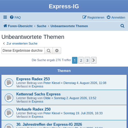
Express-IG
FAQ
Registrieren
Anmelden
S
Foren-Übersicht
Suche
Unbeantwortete Themen
u
Unbeantwortete Themen
c
Zur erweiterten Suche
h
Suche
Erweiterte Suche
e
1
2
3
Nächste
Die Suche ergab 276 Treffer
Themen
Express Radex 253
Letzter Beitrag von
Peter Klesel
«
Dienstag 4. August 2026, 11:08
Verfasst in
Express
Kettenrad Sachs Express
Letzter Beitrag von
Oldie
«
Sonntag 2. August 2026, 13:52
Verfasst in
Express
Verkaufe Radex 250
Letzter Beitrag von
Peter Klesel
«
Sonntag 19. Juli 2026, 16:33
Verfasst in
Express
30. Jahrestreffen der Express-IG 2026