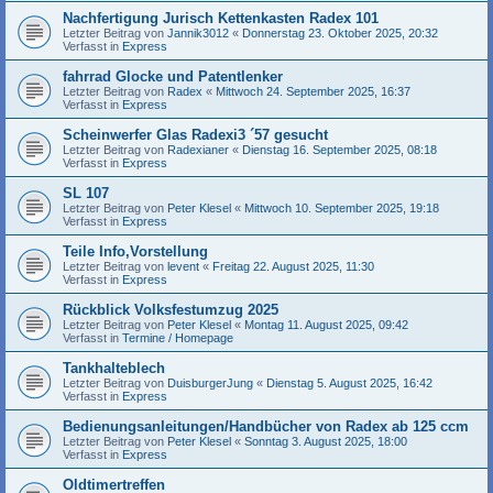
Nachfertigung Jurisch Kettenkasten Radex 101
Letzter Beitrag von
Jannik3012
«
Donnerstag 23. Oktober 2025, 20:32
Verfasst in
Express
fahrrad Glocke und Patentlenker
Letzter Beitrag von
Radex
«
Mittwoch 24. September 2025, 16:37
Verfasst in
Express
Scheinwerfer Glas Radexi3 ´57 gesucht
Letzter Beitrag von
Radexianer
«
Dienstag 16. September 2025, 08:18
Verfasst in
Express
SL 107
Letzter Beitrag von
Peter Klesel
«
Mittwoch 10. September 2025, 19:18
Verfasst in
Express
Teile Info,Vorstellung
Letzter Beitrag von
levent
«
Freitag 22. August 2025, 11:30
Verfasst in
Express
Rückblick Volksfestumzug 2025
Letzter Beitrag von
Peter Klesel
«
Montag 11. August 2025, 09:42
Verfasst in
Termine / Homepage
Tankhalteblech
Letzter Beitrag von
DuisburgerJung
«
Dienstag 5. August 2025, 16:42
Verfasst in
Express
Bedienungsanleitungen/Handbücher von Radex ab 125 ccm
Letzter Beitrag von
Peter Klesel
«
Sonntag 3. August 2025, 18:00
Verfasst in
Express
Oldtimertreffen