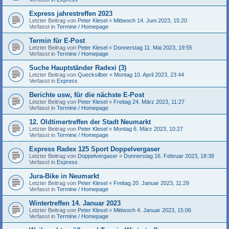
Express jahrestreffen 2023
Letzter Beitrag von
Peter Klesel
«
Mittwoch 14. Juni 2023, 15:20
Verfasst in
Termine / Homepage
Termin für E-Post
Letzter Beitrag von
Peter Klesel
«
Donnerstag 11. Mai 2023, 19:55
Verfasst in
Termine / Homepage
Suche Hauptständer Radexi (3)
Letzter Beitrag von
Quecksilber
«
Montag 10. April 2023, 23:44
Verfasst in
Express
Berichte usw, für die nächste E-Post
Letzter Beitrag von
Peter Klesel
«
Freitag 24. März 2023, 11:27
Verfasst in
Termine / Homepage
12. Oldtimertreffen der Stadt Neumarkt
Letzter Beitrag von
Peter Klesel
«
Montag 6. März 2023, 10:27
Verfasst in
Termine / Homepage
Express Radex 125 Sport Doppelvergaser
Letzter Beitrag von
Doppelvergaser
«
Donnerstag 16. Februar 2023, 18:38
Verfasst in
Express
Jura-Bike in Neumarkt
Letzter Beitrag von
Peter Klesel
«
Freitag 20. Januar 2023, 11:29
Verfasst in
Termine / Homepage
Wintertreffen 14. Januar 2023
Letzter Beitrag von
Peter Klesel
«
Mittwoch 4. Januar 2023, 15:06
Verfasst in
Termine / Homepage