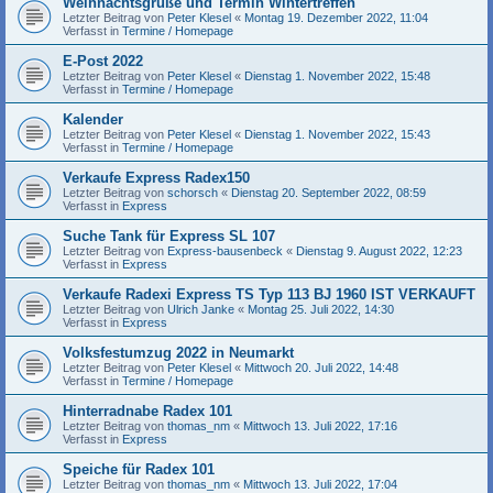
Weihnachtsgrüße und Termin Wintertreffen
Letzter Beitrag von
Peter Klesel
«
Montag 19. Dezember 2022, 11:04
Verfasst in
Termine / Homepage
E-Post 2022
Letzter Beitrag von
Peter Klesel
«
Dienstag 1. November 2022, 15:48
Verfasst in
Termine / Homepage
Kalender
Letzter Beitrag von
Peter Klesel
«
Dienstag 1. November 2022, 15:43
Verfasst in
Termine / Homepage
Verkaufe Express Radex150
Letzter Beitrag von
schorsch
«
Dienstag 20. September 2022, 08:59
Verfasst in
Express
Suche Tank für Express SL 107
Letzter Beitrag von
Express-bausenbeck
«
Dienstag 9. August 2022, 12:23
Verfasst in
Express
Verkaufe Radexi Express TS Typ 113 BJ 1960 IST VERKAUFT
Letzter Beitrag von
Ulrich Janke
«
Montag 25. Juli 2022, 14:30
Verfasst in
Express
Volksfestumzug 2022 in Neumarkt
Letzter Beitrag von
Peter Klesel
«
Mittwoch 20. Juli 2022, 14:48
Verfasst in
Termine / Homepage
Hinterradnabe Radex 101
Letzter Beitrag von
thomas_nm
«
Mittwoch 13. Juli 2022, 17:16
Verfasst in
Express
Speiche für Radex 101
Letzter Beitrag von
thomas_nm
«
Mittwoch 13. Juli 2022, 17:04