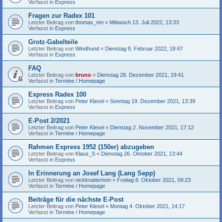
Verfasst in
Express
Fragen zur Radex 101
Letzter Beitrag von
thomas_nm
«
Mittwoch 13. Juli 2022, 13:33
Verfasst in
Express
Grotz-Gabelteile
Letzter Beitrag von
Windhund
«
Dienstag 8. Februar 2022, 18:47
Verfasst in
Express
FAQ
Letzter Beitrag von
bruno
«
Dienstag 28. Dezember 2021, 19:41
Verfasst in
Termine / Homepage
Express Radex 100
Letzter Beitrag von
Peter Klesel
«
Sonntag 19. Dezember 2021, 13:39
Verfasst in
Express
E-Post 2/2021
Letzter Beitrag von
Peter Klesel
«
Dienstag 2. November 2021, 17:12
Verfasst in
Termine / Homepage
Rahmen Express 1952 (150er) abzugeben
Letzter Beitrag von
Klaus_S
«
Dienstag 26. Oktober 2021, 13:44
Verfasst in
Express
In Erinnerung an Josef Lang (Lang Sepp)
Letzter Beitrag von
nickknattertom
«
Freitag 8. Oktober 2021, 09:23
Verfasst in
Termine / Homepage
Beiträge für die nächste E-Post
Letzter Beitrag von
Peter Klesel
«
Montag 4. Oktober 2021, 14:17
Verfasst in
Termine / Homepage