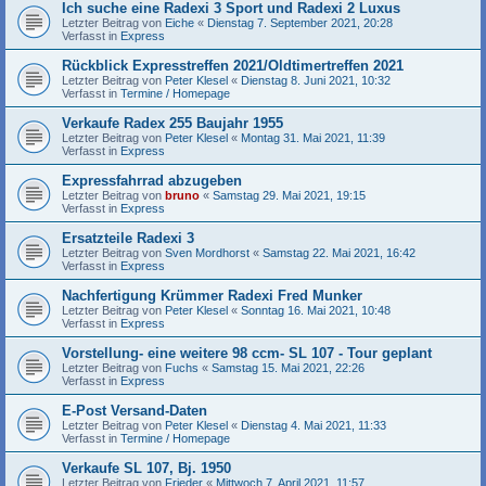
Ich suche eine Radexi 3 Sport und Radexi 2 Luxus
Letzter Beitrag von
Eiche
«
Dienstag 7. September 2021, 20:28
Verfasst in
Express
Rückblick Expresstreffen 2021/Oldtimertreffen 2021
Letzter Beitrag von
Peter Klesel
«
Dienstag 8. Juni 2021, 10:32
Verfasst in
Termine / Homepage
Verkaufe Radex 255 Baujahr 1955
Letzter Beitrag von
Peter Klesel
«
Montag 31. Mai 2021, 11:39
Verfasst in
Express
Expressfahrrad abzugeben
Letzter Beitrag von
bruno
«
Samstag 29. Mai 2021, 19:15
Verfasst in
Express
Ersatzteile Radexi 3
Letzter Beitrag von
Sven Mordhorst
«
Samstag 22. Mai 2021, 16:42
Verfasst in
Express
Nachfertigung Krümmer Radexi Fred Munker
Letzter Beitrag von
Peter Klesel
«
Sonntag 16. Mai 2021, 10:48
Verfasst in
Express
Vorstellung- eine weitere 98 ccm- SL 107 - Tour geplant
Letzter Beitrag von
Fuchs
«
Samstag 15. Mai 2021, 22:26
Verfasst in
Express
E-Post Versand-Daten
Letzter Beitrag von
Peter Klesel
«
Dienstag 4. Mai 2021, 11:33
Verfasst in
Termine / Homepage
Verkaufe SL 107, Bj. 1950
Letzter Beitrag von
Frieder
«
Mittwoch 7. April 2021, 11:57