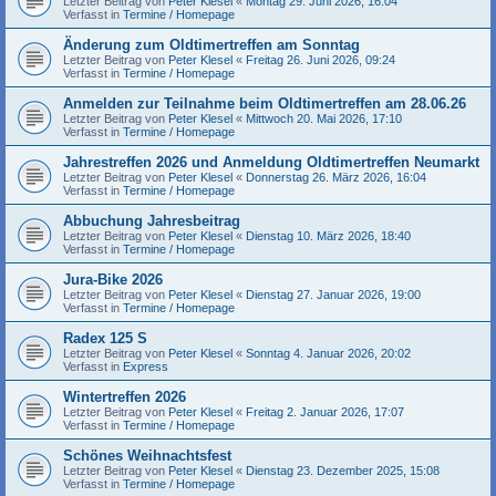
Letzter Beitrag von
Peter Klesel
«
Montag 29. Juni 2026, 16:04
Verfasst in
Termine / Homepage
Änderung zum Oldtimertreffen am Sonntag
Letzter Beitrag von
Peter Klesel
«
Freitag 26. Juni 2026, 09:24
Verfasst in
Termine / Homepage
Anmelden zur Teilnahme beim Oldtimertreffen am 28.06.26
Letzter Beitrag von
Peter Klesel
«
Mittwoch 20. Mai 2026, 17:10
Verfasst in
Termine / Homepage
Jahrestreffen 2026 und Anmeldung Oldtimertreffen Neumarkt
Letzter Beitrag von
Peter Klesel
«
Donnerstag 26. März 2026, 16:04
Verfasst in
Termine / Homepage
Abbuchung Jahresbeitrag
Letzter Beitrag von
Peter Klesel
«
Dienstag 10. März 2026, 18:40
Verfasst in
Termine / Homepage
Jura-Bike 2026
Letzter Beitrag von
Peter Klesel
«
Dienstag 27. Januar 2026, 19:00
Verfasst in
Termine / Homepage
Radex 125 S
Letzter Beitrag von
Peter Klesel
«
Sonntag 4. Januar 2026, 20:02
Verfasst in
Express
Wintertreffen 2026
Letzter Beitrag von
Peter Klesel
«
Freitag 2. Januar 2026, 17:07
Verfasst in
Termine / Homepage
Schönes Weihnachtsfest
Letzter Beitrag von
Peter Klesel
«
Dienstag 23. Dezember 2025, 15:08
Verfasst in
Termine / Homepage