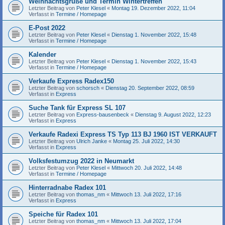
Weihnachtsgrüße und Termin Wintertreffen
Letzter Beitrag von
Peter Klesel
«
Montag 19. Dezember 2022, 11:04
Verfasst in
Termine / Homepage
E-Post 2022
Letzter Beitrag von
Peter Klesel
«
Dienstag 1. November 2022, 15:48
Verfasst in
Termine / Homepage
Kalender
Letzter Beitrag von
Peter Klesel
«
Dienstag 1. November 2022, 15:43
Verfasst in
Termine / Homepage
Verkaufe Express Radex150
Letzter Beitrag von
schorsch
«
Dienstag 20. September 2022, 08:59
Verfasst in
Express
Suche Tank für Express SL 107
Letzter Beitrag von
Express-bausenbeck
«
Dienstag 9. August 2022, 12:23
Verfasst in
Express
Verkaufe Radexi Express TS Typ 113 BJ 1960 IST VERKAUFT
Letzter Beitrag von
Ulrich Janke
«
Montag 25. Juli 2022, 14:30
Verfasst in
Express
Volksfestumzug 2022 in Neumarkt
Letzter Beitrag von
Peter Klesel
«
Mittwoch 20. Juli 2022, 14:48
Verfasst in
Termine / Homepage
Hinterradnabe Radex 101
Letzter Beitrag von
thomas_nm
«
Mittwoch 13. Juli 2022, 17:16
Verfasst in
Express
Speiche für Radex 101
Letzter Beitrag von
thomas_nm
«
Mittwoch 13. Juli 2022, 17:04