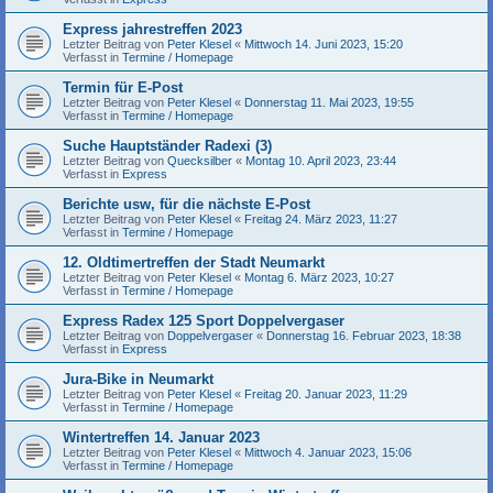
Express jahrestreffen 2023
Letzter Beitrag von
Peter Klesel
«
Mittwoch 14. Juni 2023, 15:20
Verfasst in
Termine / Homepage
Termin für E-Post
Letzter Beitrag von
Peter Klesel
«
Donnerstag 11. Mai 2023, 19:55
Verfasst in
Termine / Homepage
Suche Hauptständer Radexi (3)
Letzter Beitrag von
Quecksilber
«
Montag 10. April 2023, 23:44
Verfasst in
Express
Berichte usw, für die nächste E-Post
Letzter Beitrag von
Peter Klesel
«
Freitag 24. März 2023, 11:27
Verfasst in
Termine / Homepage
12. Oldtimertreffen der Stadt Neumarkt
Letzter Beitrag von
Peter Klesel
«
Montag 6. März 2023, 10:27
Verfasst in
Termine / Homepage
Express Radex 125 Sport Doppelvergaser
Letzter Beitrag von
Doppelvergaser
«
Donnerstag 16. Februar 2023, 18:38
Verfasst in
Express
Jura-Bike in Neumarkt
Letzter Beitrag von
Peter Klesel
«
Freitag 20. Januar 2023, 11:29
Verfasst in
Termine / Homepage
Wintertreffen 14. Januar 2023
Letzter Beitrag von
Peter Klesel
«
Mittwoch 4. Januar 2023, 15:06
Verfasst in
Termine / Homepage