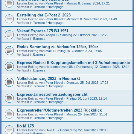
Letzter Beitrag von
Peter Klesel
«
Montag 8. Januar 2024, 17:21
Verfasst in
Termine / Homepage
Erstellung der E-Post 2_2023
Letzter Beitrag von
Peter Klesel
«
Mittwoch 8. November 2023, 14:49
Verfasst in
Termine / Homepage
Vekauf Express 175 BJ.1951
Letzter Beitrag von
Andy09
«
Sonntag 22. Oktober 2023, 12:22
Verfasst in
Express
Radex Sammlung zu Verkaufen 125er, 150er
Letzter Beitrag von
max
«
Freitag 20. Oktober 2023, 07:06
Verfasst in
Express
Express Radexi II Kupplungslamellen mit 3 Aufnahmepunkte
Letzter Beitrag von
nicodombrowski86
«
Donnerstag 12. Oktober 2023, 12:14
Verfasst in
Express
Volksfestumzug 2023 in Neumarkt
Letzter Beitrag von
Peter Klesel
«
Dienstag 25. Juli 2023, 17:28
Verfasst in
Termine / Homepage
Express-Jahrestreffen Zeitungsbericht
Letzter Beitrag von
Peter Klesel
«
Freitag 30. Juni 2023, 12:14
Verfasst in
Termine / Homepage
Expresstreffen/Oldtimertreffen 2023 Rückblick
Letzter Beitrag von
Peter Klesel
«
Montag 26. Juni 2023, 21:51
Verfasst in
Termine / Homepage
Ilo M 175
Letzter Beitrag von
Uwe O.
«
Donnerstag 22. Juni 2023, 20:00
Verfasst in
Express