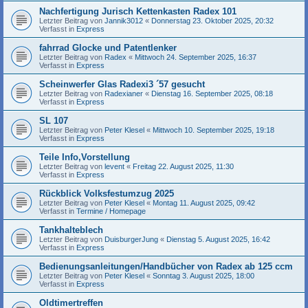
Nachfertigung Jurisch Kettenkasten Radex 101
Letzter Beitrag von
Jannik3012
«
Donnerstag 23. Oktober 2025, 20:32
Verfasst in
Express
fahrrad Glocke und Patentlenker
Letzter Beitrag von
Radex
«
Mittwoch 24. September 2025, 16:37
Verfasst in
Express
Scheinwerfer Glas Radexi3 ´57 gesucht
Letzter Beitrag von
Radexianer
«
Dienstag 16. September 2025, 08:18
Verfasst in
Express
SL 107
Letzter Beitrag von
Peter Klesel
«
Mittwoch 10. September 2025, 19:18
Verfasst in
Express
Teile Info,Vorstellung
Letzter Beitrag von
levent
«
Freitag 22. August 2025, 11:30
Verfasst in
Express
Rückblick Volksfestumzug 2025
Letzter Beitrag von
Peter Klesel
«
Montag 11. August 2025, 09:42
Verfasst in
Termine / Homepage
Tankhalteblech
Letzter Beitrag von
DuisburgerJung
«
Dienstag 5. August 2025, 16:42
Verfasst in
Express
Bedienungsanleitungen/Handbücher von Radex ab 125 ccm
Letzter Beitrag von
Peter Klesel
«
Sonntag 3. August 2025, 18:00
Verfasst in
Express
Oldtimertreffen