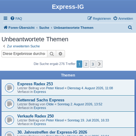
Express-IG
FAQ
Registrieren
Anmelden
S
Foren-Übersicht
Suche
Unbeantwortete Themen
u
Unbeantwortete Themen
c
Zur erweiterten Suche
h
Suche
Erweiterte Suche
e
1
2
3
Nächste
Die Suche ergab 276 Treffer
Themen
Express Radex 253
Letzter Beitrag von
Peter Klesel
«
Dienstag 4. August 2026, 11:08
Verfasst in
Express
Kettenrad Sachs Express
Letzter Beitrag von
Oldie
«
Sonntag 2. August 2026, 13:52
Verfasst in
Express
Verkaufe Radex 250
Letzter Beitrag von
Peter Klesel
«
Sonntag 19. Juli 2026, 16:33
Verfasst in
Express
30. Jahrestreffen der Express-IG 2026