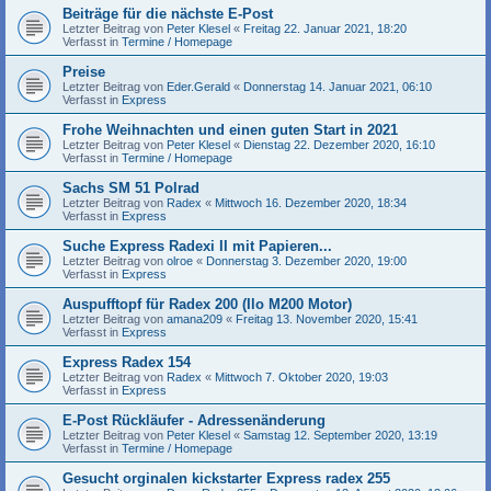
Beiträge für die nächste E-Post
Letzter Beitrag von
Peter Klesel
«
Freitag 22. Januar 2021, 18:20
Verfasst in
Termine / Homepage
Preise
Letzter Beitrag von
Eder.Gerald
«
Donnerstag 14. Januar 2021, 06:10
Verfasst in
Express
Frohe Weihnachten und einen guten Start in 2021
Letzter Beitrag von
Peter Klesel
«
Dienstag 22. Dezember 2020, 16:10
Verfasst in
Termine / Homepage
Sachs SM 51 Polrad
Letzter Beitrag von
Radex
«
Mittwoch 16. Dezember 2020, 18:34
Verfasst in
Express
Suche Express Radexi II mit Papieren...
Letzter Beitrag von
olroe
«
Donnerstag 3. Dezember 2020, 19:00
Verfasst in
Express
Auspufftopf für Radex 200 (Ilo M200 Motor)
Letzter Beitrag von
amana209
«
Freitag 13. November 2020, 15:41
Verfasst in
Express
Express Radex 154
Letzter Beitrag von
Radex
«
Mittwoch 7. Oktober 2020, 19:03
Verfasst in
Express
E-Post Rückläufer - Adressenänderung
Letzter Beitrag von
Peter Klesel
«
Samstag 12. September 2020, 13:19
Verfasst in
Termine / Homepage
Gesucht orginalen kickstarter Express radex 255