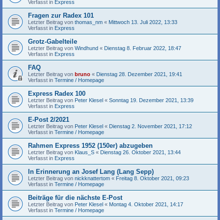
Verfasst in
Express
Fragen zur Radex 101
Letzter Beitrag von
thomas_nm
«
Mittwoch 13. Juli 2022, 13:33
Verfasst in
Express
Grotz-Gabelteile
Letzter Beitrag von
Windhund
«
Dienstag 8. Februar 2022, 18:47
Verfasst in
Express
FAQ
Letzter Beitrag von
bruno
«
Dienstag 28. Dezember 2021, 19:41
Verfasst in
Termine / Homepage
Express Radex 100
Letzter Beitrag von
Peter Klesel
«
Sonntag 19. Dezember 2021, 13:39
Verfasst in
Express
E-Post 2/2021
Letzter Beitrag von
Peter Klesel
«
Dienstag 2. November 2021, 17:12
Verfasst in
Termine / Homepage
Rahmen Express 1952 (150er) abzugeben
Letzter Beitrag von
Klaus_S
«
Dienstag 26. Oktober 2021, 13:44
Verfasst in
Express
In Erinnerung an Josef Lang (Lang Sepp)
Letzter Beitrag von
nickknattertom
«
Freitag 8. Oktober 2021, 09:23
Verfasst in
Termine / Homepage
Beiträge für die nächste E-Post
Letzter Beitrag von
Peter Klesel
«
Montag 4. Oktober 2021, 14:17
Verfasst in
Termine / Homepage