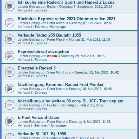
Ich suche eine Radexi 3 Sport und Radexi 2 Luxus
Letzter Beitrag von
Eiche
«
Dienstag 7. September 2021, 20:28
Verfasst in
Express
Rückblick Expresstreffen 2021/Oldtimertreffen 2021
Letzter Beitrag von
Peter Klesel
«
Dienstag 8. Juni 2021, 10:32
Verfasst in
Termine / Homepage
Verkaufe Radex 255 Baujahr 1955
Letzter Beitrag von
Peter Klesel
«
Montag 31. Mai 2021, 11:39
Verfasst in
Express
Expressfahrrad abzugeben
Letzter Beitrag von
bruno
«
Samstag 29. Mai 2021, 19:15
Verfasst in
Express
Ersatzteile Radexi 3
Letzter Beitrag von
Sven Mordhorst
«
Samstag 22. Mai 2021, 16:42
Verfasst in
Express
Nachfertigung Krümmer Radexi Fred Munker
Letzter Beitrag von
Peter Klesel
«
Sonntag 16. Mai 2021, 10:48
Verfasst in
Express
Vorstellung- eine weitere 98 ccm- SL 107 - Tour geplant
Letzter Beitrag von
Fuchs
«
Samstag 15. Mai 2021, 22:26
Verfasst in
Express
E-Post Versand-Daten
Letzter Beitrag von
Peter Klesel
«
Dienstag 4. Mai 2021, 11:33
Verfasst in
Termine / Homepage
Verkaufe SL 107, Bj. 1950
Letzter Beitrag von
Frieder
«
Mittwoch 7. April 2021, 11:57