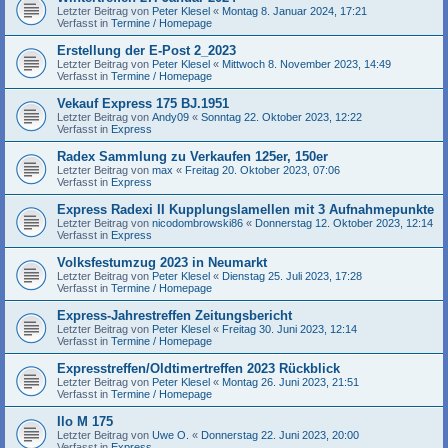
Letzter Beitrag von
Peter Klesel
«
Montag 8. Januar 2024, 17:21
Verfasst in
Termine / Homepage
Erstellung der E-Post 2_2023
Letzter Beitrag von
Peter Klesel
«
Mittwoch 8. November 2023, 14:49
Verfasst in
Termine / Homepage
Vekauf Express 175 BJ.1951
Letzter Beitrag von
Andy09
«
Sonntag 22. Oktober 2023, 12:22
Verfasst in
Express
Radex Sammlung zu Verkaufen 125er, 150er
Letzter Beitrag von
max
«
Freitag 20. Oktober 2023, 07:06
Verfasst in
Express
Express Radexi II Kupplungslamellen mit 3 Aufnahmepunkte
Letzter Beitrag von
nicodombrowski86
«
Donnerstag 12. Oktober 2023, 12:14
Verfasst in
Express
Volksfestumzug 2023 in Neumarkt
Letzter Beitrag von
Peter Klesel
«
Dienstag 25. Juli 2023, 17:28
Verfasst in
Termine / Homepage
Express-Jahrestreffen Zeitungsbericht
Letzter Beitrag von
Peter Klesel
«
Freitag 30. Juni 2023, 12:14
Verfasst in
Termine / Homepage
Expresstreffen/Oldtimertreffen 2023 Rückblick
Letzter Beitrag von
Peter Klesel
«
Montag 26. Juni 2023, 21:51
Verfasst in
Termine / Homepage
Ilo M 175
Letzter Beitrag von
Uwe O.
«
Donnerstag 22. Juni 2023, 20:00
Verfasst in
Express