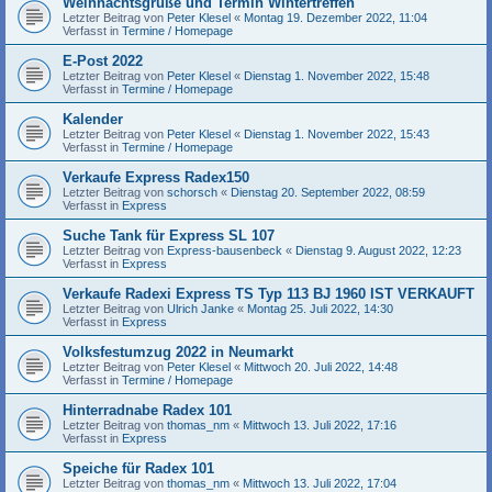
Weihnachtsgrüße und Termin Wintertreffen
Letzter Beitrag von
Peter Klesel
«
Montag 19. Dezember 2022, 11:04
Verfasst in
Termine / Homepage
E-Post 2022
Letzter Beitrag von
Peter Klesel
«
Dienstag 1. November 2022, 15:48
Verfasst in
Termine / Homepage
Kalender
Letzter Beitrag von
Peter Klesel
«
Dienstag 1. November 2022, 15:43
Verfasst in
Termine / Homepage
Verkaufe Express Radex150
Letzter Beitrag von
schorsch
«
Dienstag 20. September 2022, 08:59
Verfasst in
Express
Suche Tank für Express SL 107
Letzter Beitrag von
Express-bausenbeck
«
Dienstag 9. August 2022, 12:23
Verfasst in
Express
Verkaufe Radexi Express TS Typ 113 BJ 1960 IST VERKAUFT
Letzter Beitrag von
Ulrich Janke
«
Montag 25. Juli 2022, 14:30
Verfasst in
Express
Volksfestumzug 2022 in Neumarkt
Letzter Beitrag von
Peter Klesel
«
Mittwoch 20. Juli 2022, 14:48
Verfasst in
Termine / Homepage
Hinterradnabe Radex 101
Letzter Beitrag von
thomas_nm
«
Mittwoch 13. Juli 2022, 17:16
Verfasst in
Express
Speiche für Radex 101
Letzter Beitrag von
thomas_nm
«
Mittwoch 13. Juli 2022, 17:04