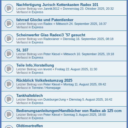
Nachfertigung Jurisch Kettenkasten Radex 101
Letzter Beitrag von
Jannik3012
«
Donnerstag 23. Oktober 2025, 20:32
Verfasst in
Express
fahrrad Glocke und Patentlenker
Letzter Beitrag von
Radex
«
Mittwoch 24. September 2025, 16:37
Verfasst in
Express
Scheinwerfer Glas Radexi3 ´57 gesucht
Letzter Beitrag von
Radexianer
«
Dienstag 16. September 2025, 08:18
Verfasst in
Express
SL 107
Letzter Beitrag von
Peter Klesel
«
Mittwoch 10. September 2025, 19:18
Verfasst in
Express
Teile Info,Vorstellung
Letzter Beitrag von
levent
«
Freitag 22. August 2025, 11:30
Verfasst in
Express
Rückblick Volksfestumzug 2025
Letzter Beitrag von
Peter Klesel
«
Montag 11. August 2025, 09:42
Verfasst in
Termine / Homepage
Tankhalteblech
Letzter Beitrag von
DuisburgerJung
«
Dienstag 5. August 2025, 16:42
Verfasst in
Express
Bedienungsanleitungen/Handbücher von Radex ab 125 ccm
Letzter Beitrag von
Peter Klesel
«
Sonntag 3. August 2025, 18:00
Verfasst in
Express
Oldtimertreffen