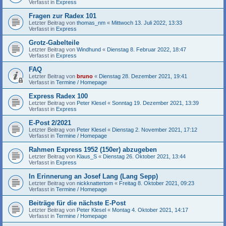
Verfasst in
Express
Fragen zur Radex 101
Letzter Beitrag von
thomas_nm
«
Mittwoch 13. Juli 2022, 13:33
Verfasst in
Express
Grotz-Gabelteile
Letzter Beitrag von
Windhund
«
Dienstag 8. Februar 2022, 18:47
Verfasst in
Express
FAQ
Letzter Beitrag von
bruno
«
Dienstag 28. Dezember 2021, 19:41
Verfasst in
Termine / Homepage
Express Radex 100
Letzter Beitrag von
Peter Klesel
«
Sonntag 19. Dezember 2021, 13:39
Verfasst in
Express
E-Post 2/2021
Letzter Beitrag von
Peter Klesel
«
Dienstag 2. November 2021, 17:12
Verfasst in
Termine / Homepage
Rahmen Express 1952 (150er) abzugeben
Letzter Beitrag von
Klaus_S
«
Dienstag 26. Oktober 2021, 13:44
Verfasst in
Express
In Erinnerung an Josef Lang (Lang Sepp)
Letzter Beitrag von
nickknattertom
«
Freitag 8. Oktober 2021, 09:23
Verfasst in
Termine / Homepage
Beiträge für die nächste E-Post
Letzter Beitrag von
Peter Klesel
«
Montag 4. Oktober 2021, 14:17
Verfasst in
Termine / Homepage