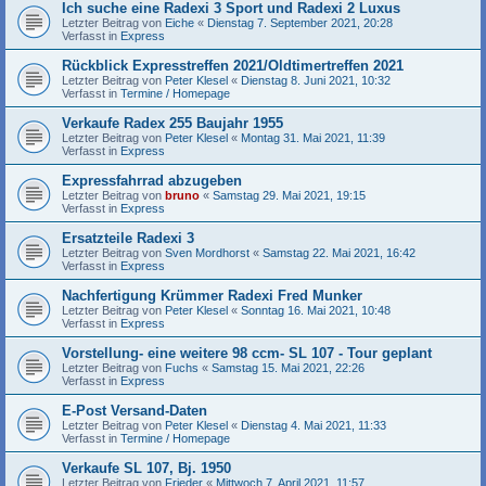
Ich suche eine Radexi 3 Sport und Radexi 2 Luxus
Letzter Beitrag von
Eiche
«
Dienstag 7. September 2021, 20:28
Verfasst in
Express
Rückblick Expresstreffen 2021/Oldtimertreffen 2021
Letzter Beitrag von
Peter Klesel
«
Dienstag 8. Juni 2021, 10:32
Verfasst in
Termine / Homepage
Verkaufe Radex 255 Baujahr 1955
Letzter Beitrag von
Peter Klesel
«
Montag 31. Mai 2021, 11:39
Verfasst in
Express
Expressfahrrad abzugeben
Letzter Beitrag von
bruno
«
Samstag 29. Mai 2021, 19:15
Verfasst in
Express
Ersatzteile Radexi 3
Letzter Beitrag von
Sven Mordhorst
«
Samstag 22. Mai 2021, 16:42
Verfasst in
Express
Nachfertigung Krümmer Radexi Fred Munker
Letzter Beitrag von
Peter Klesel
«
Sonntag 16. Mai 2021, 10:48
Verfasst in
Express
Vorstellung- eine weitere 98 ccm- SL 107 - Tour geplant
Letzter Beitrag von
Fuchs
«
Samstag 15. Mai 2021, 22:26
Verfasst in
Express
E-Post Versand-Daten
Letzter Beitrag von
Peter Klesel
«
Dienstag 4. Mai 2021, 11:33
Verfasst in
Termine / Homepage
Verkaufe SL 107, Bj. 1950
Letzter Beitrag von
Frieder
«
Mittwoch 7. April 2021, 11:57