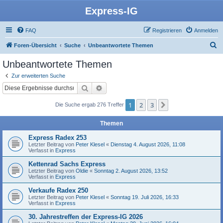
Express-IG
FAQ
Registrieren
Anmelden
S
Foren-Übersicht
Suche
Unbeantwortete Themen
u
Unbeantwortete Themen
c
Zur erweiterten Suche
h
Suche
Erweiterte Suche
e
1
2
3
Nächste
Die Suche ergab 276 Treffer
Themen
Express Radex 253
Letzter Beitrag von
Peter Klesel
«
Dienstag 4. August 2026, 11:08
Verfasst in
Express
Kettenrad Sachs Express
Letzter Beitrag von
Oldie
«
Sonntag 2. August 2026, 13:52
Verfasst in
Express
Verkaufe Radex 250
Letzter Beitrag von
Peter Klesel
«
Sonntag 19. Juli 2026, 16:33
Verfasst in
Express
30. Jahrestreffen der Express-IG 2026