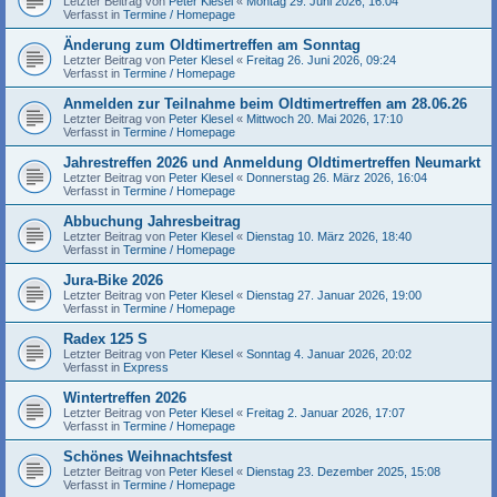
Letzter Beitrag von
Peter Klesel
«
Montag 29. Juni 2026, 16:04
Verfasst in
Termine / Homepage
Änderung zum Oldtimertreffen am Sonntag
Letzter Beitrag von
Peter Klesel
«
Freitag 26. Juni 2026, 09:24
Verfasst in
Termine / Homepage
Anmelden zur Teilnahme beim Oldtimertreffen am 28.06.26
Letzter Beitrag von
Peter Klesel
«
Mittwoch 20. Mai 2026, 17:10
Verfasst in
Termine / Homepage
Jahrestreffen 2026 und Anmeldung Oldtimertreffen Neumarkt
Letzter Beitrag von
Peter Klesel
«
Donnerstag 26. März 2026, 16:04
Verfasst in
Termine / Homepage
Abbuchung Jahresbeitrag
Letzter Beitrag von
Peter Klesel
«
Dienstag 10. März 2026, 18:40
Verfasst in
Termine / Homepage
Jura-Bike 2026
Letzter Beitrag von
Peter Klesel
«
Dienstag 27. Januar 2026, 19:00
Verfasst in
Termine / Homepage
Radex 125 S
Letzter Beitrag von
Peter Klesel
«
Sonntag 4. Januar 2026, 20:02
Verfasst in
Express
Wintertreffen 2026
Letzter Beitrag von
Peter Klesel
«
Freitag 2. Januar 2026, 17:07
Verfasst in
Termine / Homepage
Schönes Weihnachtsfest
Letzter Beitrag von
Peter Klesel
«
Dienstag 23. Dezember 2025, 15:08
Verfasst in
Termine / Homepage