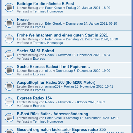
Beiträge für die nächste E-Post
Letzter Beitrag von
Peter Klesel
«
Freitag 22. Januar 2021, 18:20
Verfasst in
Termine / Homepage
Preise
Letzter Beitrag von
Eder.Gerald
«
Donnerstag 14. Januar 2021, 06:10
Verfasst in
Express
Frohe Weihnachten und einen guten Start in 2021
Letzter Beitrag von
Peter Klesel
«
Dienstag 22. Dezember 2020, 16:10
Verfasst in
Termine / Homepage
Sachs SM 51 Polrad
Letzter Beitrag von
Radex
«
Mittwoch 16. Dezember 2020, 18:34
Verfasst in
Express
Suche Express Radexi II mit Papieren...
Letzter Beitrag von
olroe
«
Donnerstag 3. Dezember 2020, 19:00
Verfasst in
Express
Auspufftopf für Radex 200 (Ilo M200 Motor)
Letzter Beitrag von
amana209
«
Freitag 13. November 2020, 15:41
Verfasst in
Express
Express Radex 154
Letzter Beitrag von
Radex
«
Mittwoch 7. Oktober 2020, 19:03
Verfasst in
Express
E-Post Rückläufer - Adressenänderung
Letzter Beitrag von
Peter Klesel
«
Samstag 12. September 2020, 13:19
Verfasst in
Termine / Homepage
Gesucht orginalen kickstarter Express radex 255