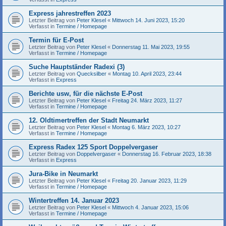
Express jahrestreffen 2023
Letzter Beitrag von
Peter Klesel
«
Mittwoch 14. Juni 2023, 15:20
Verfasst in
Termine / Homepage
Termin für E-Post
Letzter Beitrag von
Peter Klesel
«
Donnerstag 11. Mai 2023, 19:55
Verfasst in
Termine / Homepage
Suche Hauptständer Radexi (3)
Letzter Beitrag von
Quecksilber
«
Montag 10. April 2023, 23:44
Verfasst in
Express
Berichte usw, für die nächste E-Post
Letzter Beitrag von
Peter Klesel
«
Freitag 24. März 2023, 11:27
Verfasst in
Termine / Homepage
12. Oldtimertreffen der Stadt Neumarkt
Letzter Beitrag von
Peter Klesel
«
Montag 6. März 2023, 10:27
Verfasst in
Termine / Homepage
Express Radex 125 Sport Doppelvergaser
Letzter Beitrag von
Doppelvergaser
«
Donnerstag 16. Februar 2023, 18:38
Verfasst in
Express
Jura-Bike in Neumarkt
Letzter Beitrag von
Peter Klesel
«
Freitag 20. Januar 2023, 11:29
Verfasst in
Termine / Homepage
Wintertreffen 14. Januar 2023
Letzter Beitrag von
Peter Klesel
«
Mittwoch 4. Januar 2023, 15:06
Verfasst in
Termine / Homepage