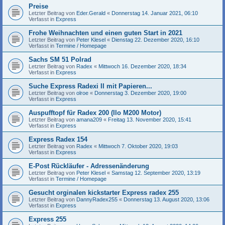
Preise
Letzter Beitrag von
Eder.Gerald
«
Donnerstag 14. Januar 2021, 06:10
Verfasst in
Express
Frohe Weihnachten und einen guten Start in 2021
Letzter Beitrag von
Peter Klesel
«
Dienstag 22. Dezember 2020, 16:10
Verfasst in
Termine / Homepage
Sachs SM 51 Polrad
Letzter Beitrag von
Radex
«
Mittwoch 16. Dezember 2020, 18:34
Verfasst in
Express
Suche Express Radexi II mit Papieren...
Letzter Beitrag von
olroe
«
Donnerstag 3. Dezember 2020, 19:00
Verfasst in
Express
Auspufftopf für Radex 200 (Ilo M200 Motor)
Letzter Beitrag von
amana209
«
Freitag 13. November 2020, 15:41
Verfasst in
Express
Express Radex 154
Letzter Beitrag von
Radex
«
Mittwoch 7. Oktober 2020, 19:03
Verfasst in
Express
E-Post Rückläufer - Adressenänderung
Letzter Beitrag von
Peter Klesel
«
Samstag 12. September 2020, 13:19
Verfasst in
Termine / Homepage
Gesucht orginalen kickstarter Express radex 255
Letzter Beitrag von
DannyRadex255
«
Donnerstag 13. August 2020, 13:06
Verfasst in
Express
Express 255