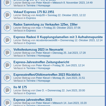
Letzter Beitrag von
Peter Klesel
«
Mittwoch 8. November 2023, 14:49
Verfasst in
Termine / Homepage
Vekauf Express 175 BJ.1951
Letzter Beitrag von
Andy09
«
Sonntag 22. Oktober 2023, 12:22
Verfasst in
Express
Radex Sammlung zu Verkaufen 125er, 150er
Letzter Beitrag von
max
«
Freitag 20. Oktober 2023, 07:06
Verfasst in
Express
Express Radexi II Kupplungslamellen mit 3 Aufnahmepunkte
Letzter Beitrag von
nicodombrowski86
«
Donnerstag 12. Oktober 2023, 12:14
Verfasst in
Express
Volksfestumzug 2023 in Neumarkt
Letzter Beitrag von
Peter Klesel
«
Dienstag 25. Juli 2023, 17:28
Verfasst in
Termine / Homepage
Express-Jahrestreffen Zeitungsbericht
Letzter Beitrag von
Peter Klesel
«
Freitag 30. Juni 2023, 12:14
Verfasst in
Termine / Homepage
Expresstreffen/Oldtimertreffen 2023 Rückblick
Letzter Beitrag von
Peter Klesel
«
Montag 26. Juni 2023, 21:51
Verfasst in
Termine / Homepage
Ilo M 175
Letzter Beitrag von
Uwe O.
«
Donnerstag 22. Juni 2023, 20:00
Verfasst in
Express
Express jahrestreffen 2023
Letzter Beitrag von
Peter Klesel
«
Mittwoch 14. Juni 2023, 15:20
Verfasst in
Termine / Homepage