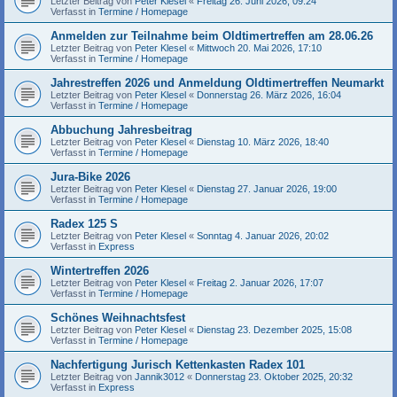
Letzter Beitrag von
Peter Klesel
«
Freitag 26. Juni 2026, 09:24
Verfasst in
Termine / Homepage
Anmelden zur Teilnahme beim Oldtimertreffen am 28.06.26
Letzter Beitrag von
Peter Klesel
«
Mittwoch 20. Mai 2026, 17:10
Verfasst in
Termine / Homepage
Jahrestreffen 2026 und Anmeldung Oldtimertreffen Neumarkt
Letzter Beitrag von
Peter Klesel
«
Donnerstag 26. März 2026, 16:04
Verfasst in
Termine / Homepage
Abbuchung Jahresbeitrag
Letzter Beitrag von
Peter Klesel
«
Dienstag 10. März 2026, 18:40
Verfasst in
Termine / Homepage
Jura-Bike 2026
Letzter Beitrag von
Peter Klesel
«
Dienstag 27. Januar 2026, 19:00
Verfasst in
Termine / Homepage
Radex 125 S
Letzter Beitrag von
Peter Klesel
«
Sonntag 4. Januar 2026, 20:02
Verfasst in
Express
Wintertreffen 2026
Letzter Beitrag von
Peter Klesel
«
Freitag 2. Januar 2026, 17:07
Verfasst in
Termine / Homepage
Schönes Weihnachtsfest
Letzter Beitrag von
Peter Klesel
«
Dienstag 23. Dezember 2025, 15:08
Verfasst in
Termine / Homepage
Nachfertigung Jurisch Kettenkasten Radex 101
Letzter Beitrag von
Jannik3012
«
Donnerstag 23. Oktober 2025, 20:32
Verfasst in
Express