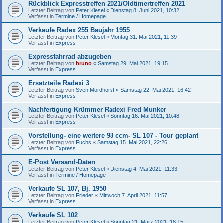
Rückblick Expresstreffen 2021/Oldtimertreffen 2021
Letzter Beitrag von
Peter Klesel
«
Dienstag 8. Juni 2021, 10:32
Verfasst in
Termine / Homepage
Verkaufe Radex 255 Baujahr 1955
Letzter Beitrag von
Peter Klesel
«
Montag 31. Mai 2021, 11:39
Verfasst in
Express
Expressfahrrad abzugeben
Letzter Beitrag von
bruno
«
Samstag 29. Mai 2021, 19:15
Verfasst in
Express
Ersatzteile Radexi 3
Letzter Beitrag von
Sven Mordhorst
«
Samstag 22. Mai 2021, 16:42
Verfasst in
Express
Nachfertigung Krümmer Radexi Fred Munker
Letzter Beitrag von
Peter Klesel
«
Sonntag 16. Mai 2021, 10:48
Verfasst in
Express
Vorstellung- eine weitere 98 ccm- SL 107 - Tour geplant
Letzter Beitrag von
Fuchs
«
Samstag 15. Mai 2021, 22:26
Verfasst in
Express
E-Post Versand-Daten
Letzter Beitrag von
Peter Klesel
«
Dienstag 4. Mai 2021, 11:33
Verfasst in
Termine / Homepage
Verkaufe SL 107, Bj. 1950
Letzter Beitrag von
Frieder
«
Mittwoch 7. April 2021, 11:57
Verfasst in
Express
Verkaufe SL 102
Letzter Beitrag von
Peter Klesel
«
Sonntag 21. März 2021, 18:15