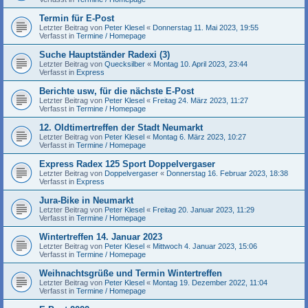
Termin für E-Post
Letzter Beitrag von
Peter Klesel
«
Donnerstag 11. Mai 2023, 19:55
Verfasst in
Termine / Homepage
Suche Hauptständer Radexi (3)
Letzter Beitrag von
Quecksilber
«
Montag 10. April 2023, 23:44
Verfasst in
Express
Berichte usw, für die nächste E-Post
Letzter Beitrag von
Peter Klesel
«
Freitag 24. März 2023, 11:27
Verfasst in
Termine / Homepage
12. Oldtimertreffen der Stadt Neumarkt
Letzter Beitrag von
Peter Klesel
«
Montag 6. März 2023, 10:27
Verfasst in
Termine / Homepage
Express Radex 125 Sport Doppelvergaser
Letzter Beitrag von
Doppelvergaser
«
Donnerstag 16. Februar 2023, 18:38
Verfasst in
Express
Jura-Bike in Neumarkt
Letzter Beitrag von
Peter Klesel
«
Freitag 20. Januar 2023, 11:29
Verfasst in
Termine / Homepage
Wintertreffen 14. Januar 2023
Letzter Beitrag von
Peter Klesel
«
Mittwoch 4. Januar 2023, 15:06
Verfasst in
Termine / Homepage
Weihnachtsgrüße und Termin Wintertreffen
Letzter Beitrag von
Peter Klesel
«
Montag 19. Dezember 2022, 11:04
Verfasst in
Termine / Homepage