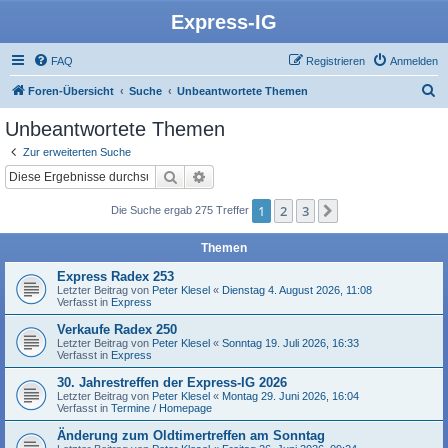
Express-IG
FAQ
Registrieren
Anmelden
S
Foren-Übersicht
Suche
Unbeantwortete Themen
u
Unbeantwortete Themen
c
Zur erweiterten Suche
h
Suche
Erweiterte Suche
e
1
2
3
Nächste
Die Suche ergab 275 Treffer
Themen
Express Radex 253
Letzter Beitrag von
Peter Klesel
«
Dienstag 4. August 2026, 11:08
Verfasst in
Express
Verkaufe Radex 250
Letzter Beitrag von
Peter Klesel
«
Sonntag 19. Juli 2026, 16:33
Verfasst in
Express
30. Jahrestreffen der Express-IG 2026
Letzter Beitrag von
Peter Klesel
«
Montag 29. Juni 2026, 16:04
Verfasst in
Termine / Homepage
Änderung zum Oldtimertreffen am Sonntag