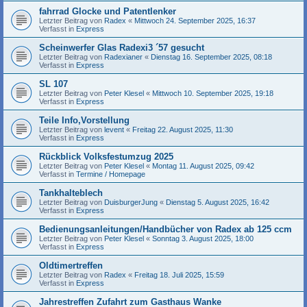
fahrrad Glocke und Patentlenker
Letzter Beitrag von
Radex
«
Mittwoch 24. September 2025, 16:37
Verfasst in
Express
Scheinwerfer Glas Radexi3 ´57 gesucht
Letzter Beitrag von
Radexianer
«
Dienstag 16. September 2025, 08:18
Verfasst in
Express
SL 107
Letzter Beitrag von
Peter Klesel
«
Mittwoch 10. September 2025, 19:18
Verfasst in
Express
Teile Info,Vorstellung
Letzter Beitrag von
levent
«
Freitag 22. August 2025, 11:30
Verfasst in
Express
Rückblick Volksfestumzug 2025
Letzter Beitrag von
Peter Klesel
«
Montag 11. August 2025, 09:42
Verfasst in
Termine / Homepage
Tankhalteblech
Letzter Beitrag von
DuisburgerJung
«
Dienstag 5. August 2025, 16:42
Verfasst in
Express
Bedienungsanleitungen/Handbücher von Radex ab 125 ccm
Letzter Beitrag von
Peter Klesel
«
Sonntag 3. August 2025, 18:00
Verfasst in
Express
Oldtimertreffen
Letzter Beitrag von
Radex
«
Freitag 18. Juli 2025, 15:59
Verfasst in
Express
Jahrestreffen Zufahrt zum Gasthaus Wanke