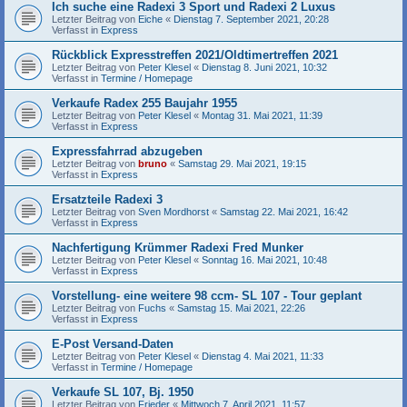
Ich suche eine Radexi 3 Sport und Radexi 2 Luxus
Letzter Beitrag von
Eiche
«
Dienstag 7. September 2021, 20:28
Verfasst in
Express
Rückblick Expresstreffen 2021/Oldtimertreffen 2021
Letzter Beitrag von
Peter Klesel
«
Dienstag 8. Juni 2021, 10:32
Verfasst in
Termine / Homepage
Verkaufe Radex 255 Baujahr 1955
Letzter Beitrag von
Peter Klesel
«
Montag 31. Mai 2021, 11:39
Verfasst in
Express
Expressfahrrad abzugeben
Letzter Beitrag von
bruno
«
Samstag 29. Mai 2021, 19:15
Verfasst in
Express
Ersatzteile Radexi 3
Letzter Beitrag von
Sven Mordhorst
«
Samstag 22. Mai 2021, 16:42
Verfasst in
Express
Nachfertigung Krümmer Radexi Fred Munker
Letzter Beitrag von
Peter Klesel
«
Sonntag 16. Mai 2021, 10:48
Verfasst in
Express
Vorstellung- eine weitere 98 ccm- SL 107 - Tour geplant
Letzter Beitrag von
Fuchs
«
Samstag 15. Mai 2021, 22:26
Verfasst in
Express
E-Post Versand-Daten
Letzter Beitrag von
Peter Klesel
«
Dienstag 4. Mai 2021, 11:33
Verfasst in
Termine / Homepage
Verkaufe SL 107, Bj. 1950
Letzter Beitrag von
Frieder
«
Mittwoch 7. April 2021, 11:57