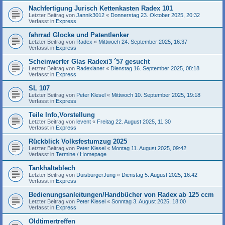
Nachfertigung Jurisch Kettenkasten Radex 101
Letzter Beitrag von
Jannik3012
«
Donnerstag 23. Oktober 2025, 20:32
Verfasst in
Express
fahrrad Glocke und Patentlenker
Letzter Beitrag von
Radex
«
Mittwoch 24. September 2025, 16:37
Verfasst in
Express
Scheinwerfer Glas Radexi3 ´57 gesucht
Letzter Beitrag von
Radexianer
«
Dienstag 16. September 2025, 08:18
Verfasst in
Express
SL 107
Letzter Beitrag von
Peter Klesel
«
Mittwoch 10. September 2025, 19:18
Verfasst in
Express
Teile Info,Vorstellung
Letzter Beitrag von
levent
«
Freitag 22. August 2025, 11:30
Verfasst in
Express
Rückblick Volksfestumzug 2025
Letzter Beitrag von
Peter Klesel
«
Montag 11. August 2025, 09:42
Verfasst in
Termine / Homepage
Tankhalteblech
Letzter Beitrag von
DuisburgerJung
«
Dienstag 5. August 2025, 16:42
Verfasst in
Express
Bedienungsanleitungen/Handbücher von Radex ab 125 ccm
Letzter Beitrag von
Peter Klesel
«
Sonntag 3. August 2025, 18:00
Verfasst in
Express
Oldtimertreffen