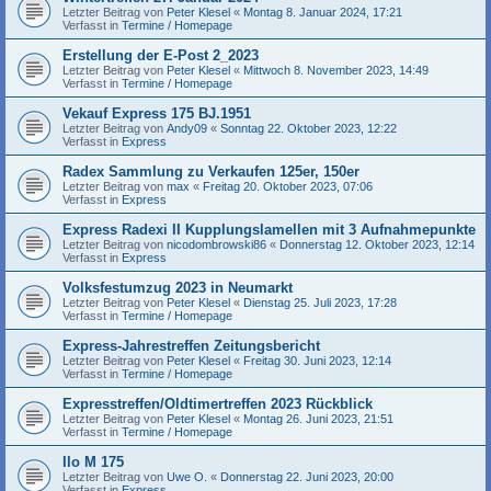
Letzter Beitrag von
Peter Klesel
«
Montag 8. Januar 2024, 17:21
Verfasst in
Termine / Homepage
Erstellung der E-Post 2_2023
Letzter Beitrag von
Peter Klesel
«
Mittwoch 8. November 2023, 14:49
Verfasst in
Termine / Homepage
Vekauf Express 175 BJ.1951
Letzter Beitrag von
Andy09
«
Sonntag 22. Oktober 2023, 12:22
Verfasst in
Express
Radex Sammlung zu Verkaufen 125er, 150er
Letzter Beitrag von
max
«
Freitag 20. Oktober 2023, 07:06
Verfasst in
Express
Express Radexi II Kupplungslamellen mit 3 Aufnahmepunkte
Letzter Beitrag von
nicodombrowski86
«
Donnerstag 12. Oktober 2023, 12:14
Verfasst in
Express
Volksfestumzug 2023 in Neumarkt
Letzter Beitrag von
Peter Klesel
«
Dienstag 25. Juli 2023, 17:28
Verfasst in
Termine / Homepage
Express-Jahrestreffen Zeitungsbericht
Letzter Beitrag von
Peter Klesel
«
Freitag 30. Juni 2023, 12:14
Verfasst in
Termine / Homepage
Expresstreffen/Oldtimertreffen 2023 Rückblick
Letzter Beitrag von
Peter Klesel
«
Montag 26. Juni 2023, 21:51
Verfasst in
Termine / Homepage
Ilo M 175
Letzter Beitrag von
Uwe O.
«
Donnerstag 22. Juni 2023, 20:00
Verfasst in
Express