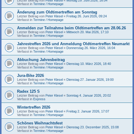
Letzter Beitrag von
Peter Klesel
«
Montag 29. Juni 2026, 16:04
Verfasst in
Termine / Homepage
Änderung zum Oldtimertreffen am Sonntag
Letzter Beitrag von
Peter Klesel
«
Freitag 26. Juni 2026, 09:24
Verfasst in
Termine / Homepage
Anmelden zur Teilnahme beim Oldtimertreffen am 28.06.26
Letzter Beitrag von
Peter Klesel
«
Mittwoch 20. Mai 2026, 17:10
Verfasst in
Termine / Homepage
Jahrestreffen 2026 und Anmeldung Oldtimertreffen Neumarkt
Letzter Beitrag von
Peter Klesel
«
Donnerstag 26. März 2026, 16:04
Verfasst in
Termine / Homepage
Abbuchung Jahresbeitrag
Letzter Beitrag von
Peter Klesel
«
Dienstag 10. März 2026, 18:40
Verfasst in
Termine / Homepage
Jura-Bike 2026
Letzter Beitrag von
Peter Klesel
«
Dienstag 27. Januar 2026, 19:00
Verfasst in
Termine / Homepage
Radex 125 S
Letzter Beitrag von
Peter Klesel
«
Sonntag 4. Januar 2026, 20:02
Verfasst in
Express
Wintertreffen 2026
Letzter Beitrag von
Peter Klesel
«
Freitag 2. Januar 2026, 17:07
Verfasst in
Termine / Homepage
Schönes Weihnachtsfest
Letzter Beitrag von
Peter Klesel
«
Dienstag 23. Dezember 2025, 15:08
Verfasst in
Termine / Homepage