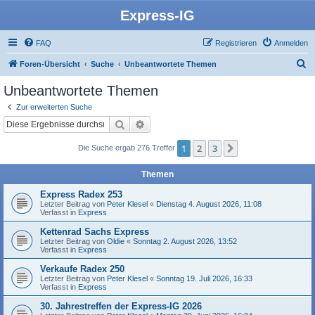
Express-IG
FAQ
Registrieren
Anmelden
S
Foren-Übersicht
Suche
Unbeantwortete Themen
u
Unbeantwortete Themen
c
Zur erweiterten Suche
h
Suche
Erweiterte Suche
e
1
2
3
Nächste
Die Suche ergab 276 Treffer
Themen
Express Radex 253
Letzter Beitrag von
Peter Klesel
«
Dienstag 4. August 2026, 11:08
Verfasst in
Express
Kettenrad Sachs Express
Letzter Beitrag von
Oldie
«
Sonntag 2. August 2026, 13:52
Verfasst in
Express
Verkaufe Radex 250
Letzter Beitrag von
Peter Klesel
«
Sonntag 19. Juli 2026, 16:33
Verfasst in
Express
30. Jahrestreffen der Express-IG 2026