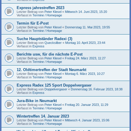
Express jahrestreffen 2023
Letzter Beitrag von
Peter Klesel
«
Mittwoch 14. Juni 2023, 15:20
Verfasst in
Termine / Homepage
Termin für E-Post
Letzter Beitrag von
Peter Klesel
«
Donnerstag 11. Mai 2023, 19:55
Verfasst in
Termine / Homepage
Suche Hauptständer Radexi (3)
Letzter Beitrag von
Quecksilber
«
Montag 10. April 2023, 23:44
Verfasst in
Express
Berichte usw, für die nächste E-Post
Letzter Beitrag von
Peter Klesel
«
Freitag 24. März 2023, 11:27
Verfasst in
Termine / Homepage
12. Oldtimertreffen der Stadt Neumarkt
Letzter Beitrag von
Peter Klesel
«
Montag 6. März 2023, 10:27
Verfasst in
Termine / Homepage
Express Radex 125 Sport Doppelvergaser
Letzter Beitrag von
Doppelvergaser
«
Donnerstag 16. Februar 2023, 18:38
Verfasst in
Express
Jura-Bike in Neumarkt
Letzter Beitrag von
Peter Klesel
«
Freitag 20. Januar 2023, 11:29
Verfasst in
Termine / Homepage
Wintertreffen 14. Januar 2023
Letzter Beitrag von
Peter Klesel
«
Mittwoch 4. Januar 2023, 15:06
Verfasst in
Termine / Homepage