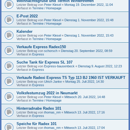
Weihnachtsgrüße und Termin Wintertreffen
Letzter Beitrag von
Peter Klesel
«
Montag 19. Dezember 2022, 11:04
Verfasst in
Termine / Homepage
E-Post 2022
Letzter Beitrag von
Peter Klesel
«
Dienstag 1. November 2022, 15:48
Verfasst in
Termine / Homepage
Kalender
Letzter Beitrag von
Peter Klesel
«
Dienstag 1. November 2022, 15:43
Verfasst in
Termine / Homepage
Verkaufe Express Radex150
Letzter Beitrag von
schorsch
«
Dienstag 20. September 2022, 08:59
Verfasst in
Express
Suche Tank für Express SL 107
Letzter Beitrag von
Express-bausenbeck
«
Dienstag 9. August 2022, 12:23
Verfasst in
Express
Verkaufe Radexi Express TS Typ 113 BJ 1960 IST VERKAUFT
Letzter Beitrag von
Ulrich Janke
«
Montag 25. Juli 2022, 14:30
Verfasst in
Express
Volksfestumzug 2022 in Neumarkt
Letzter Beitrag von
Peter Klesel
«
Mittwoch 20. Juli 2022, 14:48
Verfasst in
Termine / Homepage
Hinterradnabe Radex 101
Letzter Beitrag von
thomas_nm
«
Mittwoch 13. Juli 2022, 17:16
Verfasst in
Express
Speiche für Radex 101
Letzter Beitrag von
thomas_nm
«
Mittwoch 13. Juli 2022, 17:04