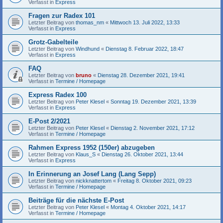
Verfasst in
Express
Fragen zur Radex 101
Letzter Beitrag von
thomas_nm
«
Mittwoch 13. Juli 2022, 13:33
Verfasst in
Express
Grotz-Gabelteile
Letzter Beitrag von
Windhund
«
Dienstag 8. Februar 2022, 18:47
Verfasst in
Express
FAQ
Letzter Beitrag von
bruno
«
Dienstag 28. Dezember 2021, 19:41
Verfasst in
Termine / Homepage
Express Radex 100
Letzter Beitrag von
Peter Klesel
«
Sonntag 19. Dezember 2021, 13:39
Verfasst in
Express
E-Post 2/2021
Letzter Beitrag von
Peter Klesel
«
Dienstag 2. November 2021, 17:12
Verfasst in
Termine / Homepage
Rahmen Express 1952 (150er) abzugeben
Letzter Beitrag von
Klaus_S
«
Dienstag 26. Oktober 2021, 13:44
Verfasst in
Express
In Erinnerung an Josef Lang (Lang Sepp)
Letzter Beitrag von
nickknattertom
«
Freitag 8. Oktober 2021, 09:23
Verfasst in
Termine / Homepage
Beiträge für die nächste E-Post
Letzter Beitrag von
Peter Klesel
«
Montag 4. Oktober 2021, 14:17
Verfasst in
Termine / Homepage