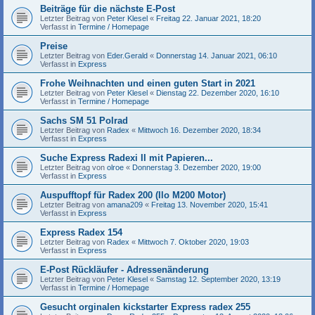
Beiträge für die nächste E-Post
Letzter Beitrag von
Peter Klesel
«
Freitag 22. Januar 2021, 18:20
Verfasst in
Termine / Homepage
Preise
Letzter Beitrag von
Eder.Gerald
«
Donnerstag 14. Januar 2021, 06:10
Verfasst in
Express
Frohe Weihnachten und einen guten Start in 2021
Letzter Beitrag von
Peter Klesel
«
Dienstag 22. Dezember 2020, 16:10
Verfasst in
Termine / Homepage
Sachs SM 51 Polrad
Letzter Beitrag von
Radex
«
Mittwoch 16. Dezember 2020, 18:34
Verfasst in
Express
Suche Express Radexi II mit Papieren...
Letzter Beitrag von
olroe
«
Donnerstag 3. Dezember 2020, 19:00
Verfasst in
Express
Auspufftopf für Radex 200 (Ilo M200 Motor)
Letzter Beitrag von
amana209
«
Freitag 13. November 2020, 15:41
Verfasst in
Express
Express Radex 154
Letzter Beitrag von
Radex
«
Mittwoch 7. Oktober 2020, 19:03
Verfasst in
Express
E-Post Rückläufer - Adressenänderung
Letzter Beitrag von
Peter Klesel
«
Samstag 12. September 2020, 13:19
Verfasst in
Termine / Homepage
Gesucht orginalen kickstarter Express radex 255