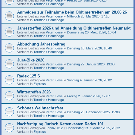
Letzter Beitrag von
Peter Klesel
«
Freitag 26. Juni 2026, 09:24
Verfasst in
Termine / Homepage
Anmelden zur Teilnahme beim Oldtimertreffen am 28.06.26
Letzter Beitrag von
Peter Klesel
«
Mittwoch 20. Mai 2026, 17:10
Verfasst in
Termine / Homepage
Jahrestreffen 2026 und Anmeldung Oldtimertreffen Neumarkt
Letzter Beitrag von
Peter Klesel
«
Donnerstag 26. März 2026, 16:04
Verfasst in
Termine / Homepage
Abbuchung Jahresbeitrag
Letzter Beitrag von
Peter Klesel
«
Dienstag 10. März 2026, 18:40
Verfasst in
Termine / Homepage
Jura-Bike 2026
Letzter Beitrag von
Peter Klesel
«
Dienstag 27. Januar 2026, 19:00
Verfasst in
Termine / Homepage
Radex 125 S
Letzter Beitrag von
Peter Klesel
«
Sonntag 4. Januar 2026, 20:02
Verfasst in
Express
Wintertreffen 2026
Letzter Beitrag von
Peter Klesel
«
Freitag 2. Januar 2026, 17:07
Verfasst in
Termine / Homepage
Schönes Weihnachtsfest
Letzter Beitrag von
Peter Klesel
«
Dienstag 23. Dezember 2025, 15:08
Verfasst in
Termine / Homepage
Nachfertigung Jurisch Kettenkasten Radex 101
Letzter Beitrag von
Jannik3012
«
Donnerstag 23. Oktober 2025, 20:32
Verfasst in
Express