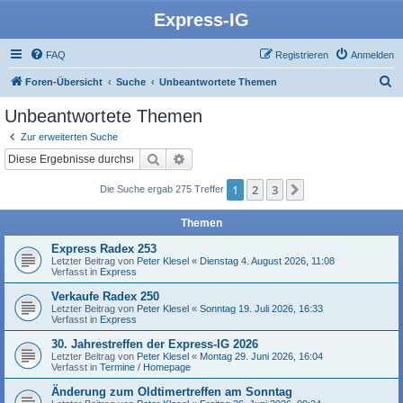
Express-IG
FAQ
Registrieren
Anmelden
S
Foren-Übersicht
Suche
Unbeantwortete Themen
u
Unbeantwortete Themen
c
Zur erweiterten Suche
h
Suche
Erweiterte Suche
e
1
2
3
Nächste
Die Suche ergab 275 Treffer
Themen
Express Radex 253
Letzter Beitrag von
Peter Klesel
«
Dienstag 4. August 2026, 11:08
Verfasst in
Express
Verkaufe Radex 250
Letzter Beitrag von
Peter Klesel
«
Sonntag 19. Juli 2026, 16:33
Verfasst in
Express
30. Jahrestreffen der Express-IG 2026
Letzter Beitrag von
Peter Klesel
«
Montag 29. Juni 2026, 16:04
Verfasst in
Termine / Homepage
Änderung zum Oldtimertreffen am Sonntag