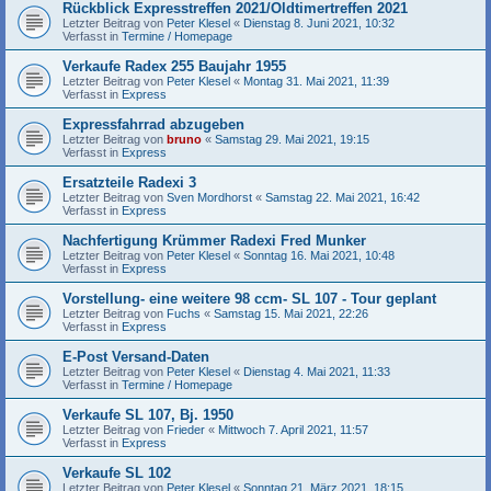
Rückblick Expresstreffen 2021/Oldtimertreffen 2021
Letzter Beitrag von
Peter Klesel
«
Dienstag 8. Juni 2021, 10:32
Verfasst in
Termine / Homepage
Verkaufe Radex 255 Baujahr 1955
Letzter Beitrag von
Peter Klesel
«
Montag 31. Mai 2021, 11:39
Verfasst in
Express
Expressfahrrad abzugeben
Letzter Beitrag von
bruno
«
Samstag 29. Mai 2021, 19:15
Verfasst in
Express
Ersatzteile Radexi 3
Letzter Beitrag von
Sven Mordhorst
«
Samstag 22. Mai 2021, 16:42
Verfasst in
Express
Nachfertigung Krümmer Radexi Fred Munker
Letzter Beitrag von
Peter Klesel
«
Sonntag 16. Mai 2021, 10:48
Verfasst in
Express
Vorstellung- eine weitere 98 ccm- SL 107 - Tour geplant
Letzter Beitrag von
Fuchs
«
Samstag 15. Mai 2021, 22:26
Verfasst in
Express
E-Post Versand-Daten
Letzter Beitrag von
Peter Klesel
«
Dienstag 4. Mai 2021, 11:33
Verfasst in
Termine / Homepage
Verkaufe SL 107, Bj. 1950
Letzter Beitrag von
Frieder
«
Mittwoch 7. April 2021, 11:57
Verfasst in
Express
Verkaufe SL 102
Letzter Beitrag von
Peter Klesel
«
Sonntag 21. März 2021, 18:15