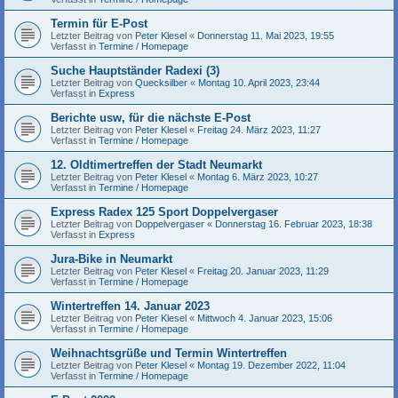
Termin für E-Post
Letzter Beitrag von
Peter Klesel
«
Donnerstag 11. Mai 2023, 19:55
Verfasst in
Termine / Homepage
Suche Hauptständer Radexi (3)
Letzter Beitrag von
Quecksilber
«
Montag 10. April 2023, 23:44
Verfasst in
Express
Berichte usw, für die nächste E-Post
Letzter Beitrag von
Peter Klesel
«
Freitag 24. März 2023, 11:27
Verfasst in
Termine / Homepage
12. Oldtimertreffen der Stadt Neumarkt
Letzter Beitrag von
Peter Klesel
«
Montag 6. März 2023, 10:27
Verfasst in
Termine / Homepage
Express Radex 125 Sport Doppelvergaser
Letzter Beitrag von
Doppelvergaser
«
Donnerstag 16. Februar 2023, 18:38
Verfasst in
Express
Jura-Bike in Neumarkt
Letzter Beitrag von
Peter Klesel
«
Freitag 20. Januar 2023, 11:29
Verfasst in
Termine / Homepage
Wintertreffen 14. Januar 2023
Letzter Beitrag von
Peter Klesel
«
Mittwoch 4. Januar 2023, 15:06
Verfasst in
Termine / Homepage
Weihnachtsgrüße und Termin Wintertreffen
Letzter Beitrag von
Peter Klesel
«
Montag 19. Dezember 2022, 11:04
Verfasst in
Termine / Homepage