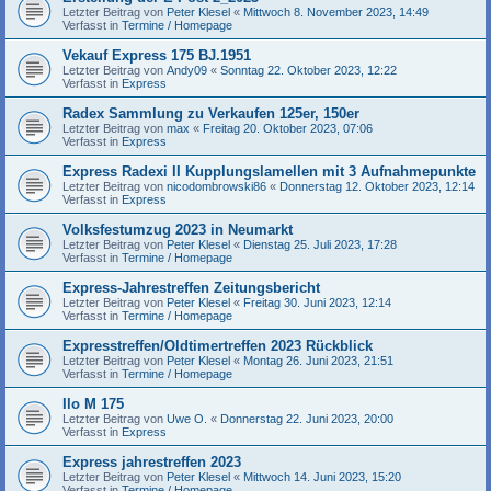
Letzter Beitrag von
Peter Klesel
«
Mittwoch 8. November 2023, 14:49
Verfasst in
Termine / Homepage
Vekauf Express 175 BJ.1951
Letzter Beitrag von
Andy09
«
Sonntag 22. Oktober 2023, 12:22
Verfasst in
Express
Radex Sammlung zu Verkaufen 125er, 150er
Letzter Beitrag von
max
«
Freitag 20. Oktober 2023, 07:06
Verfasst in
Express
Express Radexi II Kupplungslamellen mit 3 Aufnahmepunkte
Letzter Beitrag von
nicodombrowski86
«
Donnerstag 12. Oktober 2023, 12:14
Verfasst in
Express
Volksfestumzug 2023 in Neumarkt
Letzter Beitrag von
Peter Klesel
«
Dienstag 25. Juli 2023, 17:28
Verfasst in
Termine / Homepage
Express-Jahrestreffen Zeitungsbericht
Letzter Beitrag von
Peter Klesel
«
Freitag 30. Juni 2023, 12:14
Verfasst in
Termine / Homepage
Expresstreffen/Oldtimertreffen 2023 Rückblick
Letzter Beitrag von
Peter Klesel
«
Montag 26. Juni 2023, 21:51
Verfasst in
Termine / Homepage
Ilo M 175
Letzter Beitrag von
Uwe O.
«
Donnerstag 22. Juni 2023, 20:00
Verfasst in
Express
Express jahrestreffen 2023
Letzter Beitrag von
Peter Klesel
«
Mittwoch 14. Juni 2023, 15:20
Verfasst in
Termine / Homepage