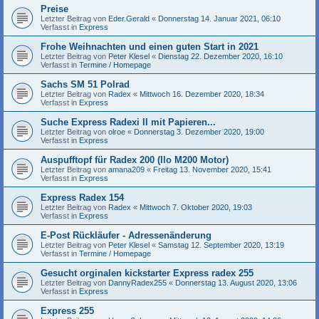
Preise
Letzter Beitrag von
Eder.Gerald
«
Donnerstag 14. Januar 2021, 06:10
Verfasst in
Express
Frohe Weihnachten und einen guten Start in 2021
Letzter Beitrag von
Peter Klesel
«
Dienstag 22. Dezember 2020, 16:10
Verfasst in
Termine / Homepage
Sachs SM 51 Polrad
Letzter Beitrag von
Radex
«
Mittwoch 16. Dezember 2020, 18:34
Verfasst in
Express
Suche Express Radexi II mit Papieren...
Letzter Beitrag von
olroe
«
Donnerstag 3. Dezember 2020, 19:00
Verfasst in
Express
Auspufftopf für Radex 200 (Ilo M200 Motor)
Letzter Beitrag von
amana209
«
Freitag 13. November 2020, 15:41
Verfasst in
Express
Express Radex 154
Letzter Beitrag von
Radex
«
Mittwoch 7. Oktober 2020, 19:03
Verfasst in
Express
E-Post Rückläufer - Adressenänderung
Letzter Beitrag von
Peter Klesel
«
Samstag 12. September 2020, 13:19
Verfasst in
Termine / Homepage
Gesucht orginalen kickstarter Express radex 255
Letzter Beitrag von
DannyRadex255
«
Donnerstag 13. August 2020, 13:06
Verfasst in
Express
Express 255