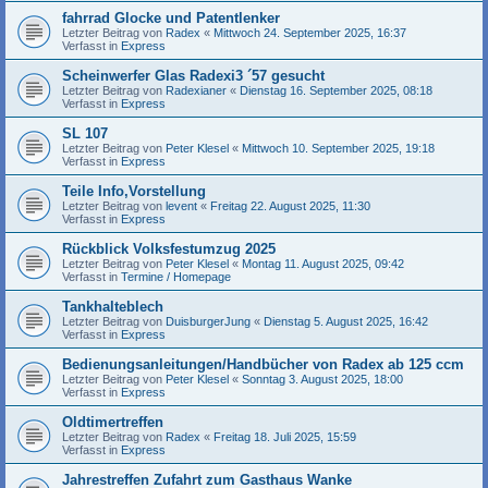
fahrrad Glocke und Patentlenker
Letzter Beitrag von
Radex
«
Mittwoch 24. September 2025, 16:37
Verfasst in
Express
Scheinwerfer Glas Radexi3 ´57 gesucht
Letzter Beitrag von
Radexianer
«
Dienstag 16. September 2025, 08:18
Verfasst in
Express
SL 107
Letzter Beitrag von
Peter Klesel
«
Mittwoch 10. September 2025, 19:18
Verfasst in
Express
Teile Info,Vorstellung
Letzter Beitrag von
levent
«
Freitag 22. August 2025, 11:30
Verfasst in
Express
Rückblick Volksfestumzug 2025
Letzter Beitrag von
Peter Klesel
«
Montag 11. August 2025, 09:42
Verfasst in
Termine / Homepage
Tankhalteblech
Letzter Beitrag von
DuisburgerJung
«
Dienstag 5. August 2025, 16:42
Verfasst in
Express
Bedienungsanleitungen/Handbücher von Radex ab 125 ccm
Letzter Beitrag von
Peter Klesel
«
Sonntag 3. August 2025, 18:00
Verfasst in
Express
Oldtimertreffen
Letzter Beitrag von
Radex
«
Freitag 18. Juli 2025, 15:59
Verfasst in
Express
Jahrestreffen Zufahrt zum Gasthaus Wanke