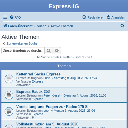
Express-IG
FAQ
Registrieren
Anmelden
S
Foren-Übersicht
Suche
Aktive Themen
u
Aktive Themen
c
Zur erweiterten Suche
h
Suche
Erweiterte Suche
e
Die Suche ergab 4 Treffer • Seite
1
von
1
Themen
Kettenrad Sachs Express
Letzter Beitrag von
Oldie
«
Samstag 8. August 2026, 17:24
Verfasst in
Express
Antworten:
1
Express Radex 253
Letzter Beitrag von
Peter Klesel
«
Dienstag 4. August 2026, 11:08
Verfasst in
Express
Vorstellung und Fragen zur Radex 175 S
Letzter Beitrag von
Leon
«
Montag 3. August 2026, 23:04
Verfasst in
Express
Antworten:
6
Volksfestumzug am 9. August 2026
Letzter Beitrag von
Peter Klesel
«
Montag 3. August 2026, 12:20