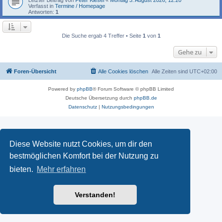
Verfasst in
Termine / Homepage
Antworten:
1
Die Suche ergab 4 Treffer • Seite
1
von
1
Gehe zu
Foren-Übersicht
Alle Cookies löschen
Alle Zeiten sind
UTC+02:00
Powered by
phpBB
® Forum Software © phpBB Limited
Deutsche Übersetzung durch
phpBB.de
Datenschutz
|
Nutzungsbedingungen
Diese Website nutzt Cookies, um dir den
bestmöglichen Komfort bei der Nutzung zu
bieten.
Mehr erfahren
Verstanden!