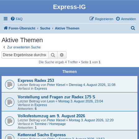
Express-IG
FAQ
Registrieren
Anmelden
S
Foren-Übersicht
Suche
Aktive Themen
u
Aktive Themen
c
Zur erweiterten Suche
h
Suche
Erweiterte Suche
e
Die Suche ergab 4 Treffer • Seite
1
von
1
Themen
Express Radex 253
Letzter Beitrag von
Peter Klesel
«
Dienstag 4. August 2026, 11:08
Verfasst in
Express
Vorstellung und Fragen zur Radex 175 S
Letzter Beitrag von
Leon
«
Montag 3. August 2026, 23:04
Verfasst in
Express
Antworten:
6
Volksfestumzug am 9. August 2026
Letzter Beitrag von
Peter Klesel
«
Montag 3. August 2026, 12:20
Verfasst in
Termine / Homepage
Antworten:
1
Kettenrad Sachs Express
Letzter Beitrag von
Oldie
«
Sonntag 2. August 2026, 13:52