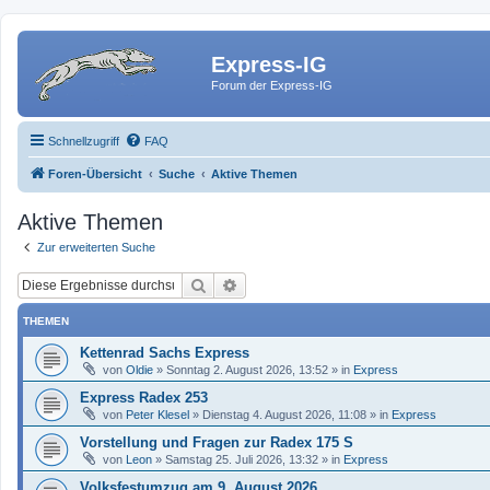
Express-IG
Forum der Express-IG
Schnellzugriff
FAQ
Foren-Übersicht
Suche
Aktive Themen
Aktive Themen
Zur erweiterten Suche
Suche
Erweiterte Suche
THEMEN
Kettenrad Sachs Express
von
Oldie
»
Sonntag 2. August 2026, 13:52
» in
Express
Express Radex 253
von
Peter Klesel
»
Dienstag 4. August 2026, 11:08
» in
Express
Vorstellung und Fragen zur Radex 175 S
von
Leon
»
Samstag 25. Juli 2026, 13:32
» in
Express
Volksfestumzug am 9. August 2026