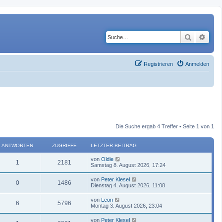
Suche
Erwe
Registrieren
Anmelden
Die Suche ergab 4 Treffer • Seite
1
von
1
ANTWORTEN
ZUGRIFFE
LETZTER BEITRAG
von
Oldie
1
2181
Samstag 8. August 2026, 17:24
von
Peter Klesel
0
1486
Dienstag 4. August 2026, 11:08
von
Leon
6
5796
Montag 3. August 2026, 23:04
von
Peter Klesel