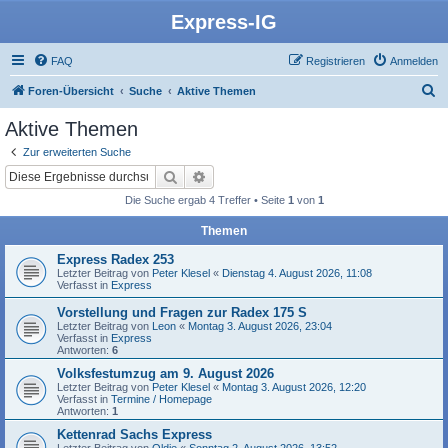
Express-IG
FAQ
Registrieren
Anmelden
S
Foren-Übersicht
Suche
Aktive Themen
u
Aktive Themen
c
Zur erweiterten Suche
h
Suche
Erweiterte Suche
e
Die Suche ergab 4 Treffer • Seite
1
von
1
Themen
Express Radex 253
Letzter Beitrag von
Peter Klesel
«
Dienstag 4. August 2026, 11:08
Verfasst in
Express
Vorstellung und Fragen zur Radex 175 S
Letzter Beitrag von
Leon
«
Montag 3. August 2026, 23:04
Verfasst in
Express
Antworten:
6
Volksfestumzug am 9. August 2026
Letzter Beitrag von
Peter Klesel
«
Montag 3. August 2026, 12:20
Verfasst in
Termine / Homepage
Antworten:
1
Kettenrad Sachs Express
Letzter Beitrag von
Oldie
«
Sonntag 2. August 2026, 13:52