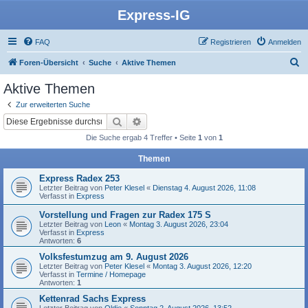
Express-IG
FAQ
Registrieren
Anmelden
S
Foren-Übersicht
Suche
Aktive Themen
u
Aktive Themen
c
Zur erweiterten Suche
h
Suche
Erweiterte Suche
e
Die Suche ergab 4 Treffer • Seite
1
von
1
Themen
Express Radex 253
Letzter Beitrag von
Peter Klesel
«
Dienstag 4. August 2026, 11:08
Verfasst in
Express
Vorstellung und Fragen zur Radex 175 S
Letzter Beitrag von
Leon
«
Montag 3. August 2026, 23:04
Verfasst in
Express
Antworten:
6
Volksfestumzug am 9. August 2026
Letzter Beitrag von
Peter Klesel
«
Montag 3. August 2026, 12:20
Verfasst in
Termine / Homepage
Antworten:
1
Kettenrad Sachs Express
Letzter Beitrag von
Oldie
«
Sonntag 2. August 2026, 13:52