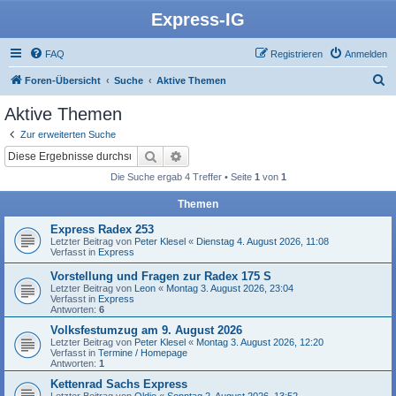
Express-IG
FAQ
Registrieren
Anmelden
S
Foren-Übersicht
Suche
Aktive Themen
u
Aktive Themen
c
Zur erweiterten Suche
h
Suche
Erweiterte Suche
e
Die Suche ergab 4 Treffer • Seite
1
von
1
Themen
Express Radex 253
Letzter Beitrag von
Peter Klesel
«
Dienstag 4. August 2026, 11:08
Verfasst in
Express
Vorstellung und Fragen zur Radex 175 S
Letzter Beitrag von
Leon
«
Montag 3. August 2026, 23:04
Verfasst in
Express
Antworten:
6
Volksfestumzug am 9. August 2026
Letzter Beitrag von
Peter Klesel
«
Montag 3. August 2026, 12:20
Verfasst in
Termine / Homepage
Antworten:
1
Kettenrad Sachs Express
Letzter Beitrag von
Oldie
«
Sonntag 2. August 2026, 13:52