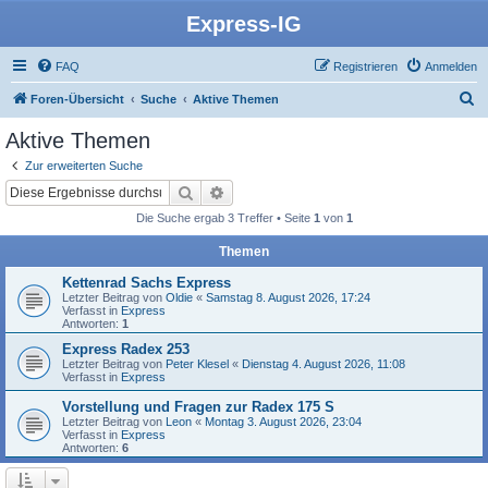
Express-IG
FAQ
Registrieren
Anmelden
S
Foren-Übersicht
Suche
Aktive Themen
u
Aktive Themen
c
Zur erweiterten Suche
h
Suche
Erweiterte Suche
e
Die Suche ergab 3 Treffer • Seite
1
von
1
Themen
Kettenrad Sachs Express
Letzter Beitrag von
Oldie
«
Samstag 8. August 2026, 17:24
Verfasst in
Express
Antworten:
1
Express Radex 253
Letzter Beitrag von
Peter Klesel
«
Dienstag 4. August 2026, 11:08
Verfasst in
Express
Vorstellung und Fragen zur Radex 175 S
Letzter Beitrag von
Leon
«
Montag 3. August 2026, 23:04
Verfasst in
Express
Antworten:
6