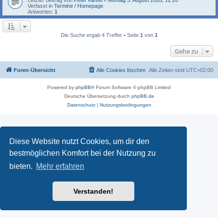
Verfasst in
Termine / Homepage
Antworten:
1
Die Suche ergab 4 Treffer • Seite
1
von
1
Gehe zu
Foren-Übersicht
Alle Cookies löschen
Alle Zeiten sind
UTC+02:00
Powered by
phpBB
® Forum Software © phpBB Limited
Deutsche Übersetzung durch
phpBB.de
Datenschutz
|
Nutzungsbedingungen
Diese Website nutzt Cookies, um dir den
bestmöglichen Komfort bei der Nutzung zu
bieten.
Mehr erfahren
Verstanden!