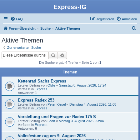
Express-IG
FAQ
Registrieren
Anmelden
S
Foren-Übersicht
Suche
Aktive Themen
u
Aktive Themen
c
Zur erweiterten Suche
h
Suche
Erweiterte Suche
e
Die Suche ergab 4 Treffer • Seite
1
von
1
Themen
Kettenrad Sachs Express
Letzter Beitrag von
Oldie
«
Samstag 8. August 2026, 17:24
Verfasst in
Express
Antworten:
1
Express Radex 253
Letzter Beitrag von
Peter Klesel
«
Dienstag 4. August 2026, 11:08
Verfasst in
Express
Vorstellung und Fragen zur Radex 175 S
Letzter Beitrag von
Leon
«
Montag 3. August 2026, 23:04
Verfasst in
Express
Antworten:
6
Volksfestumzug am 9. August 2026
Letzter Beitrag von
Peter Klesel
«
Montag 3. August 2026, 12:20