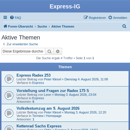
Express-IG
FAQ
Registrieren
Anmelden
S
Foren-Übersicht
Suche
Aktive Themen
u
Aktive Themen
c
Zur erweiterten Suche
h
Suche
Erweiterte Suche
e
Die Suche ergab 4 Treffer • Seite
1
von
1
Themen
Express Radex 253
Letzter Beitrag von
Peter Klesel
«
Dienstag 4. August 2026, 11:08
Verfasst in
Express
Vorstellung und Fragen zur Radex 175 S
Letzter Beitrag von
Leon
«
Montag 3. August 2026, 23:04
Verfasst in
Express
Antworten:
6
Volksfestumzug am 9. August 2026
Letzter Beitrag von
Peter Klesel
«
Montag 3. August 2026, 12:20
Verfasst in
Termine / Homepage
Antworten:
1
Kettenrad Sachs Express
Letzter Beitrag von
Oldie
«
Sonntag 2. August 2026, 13:52