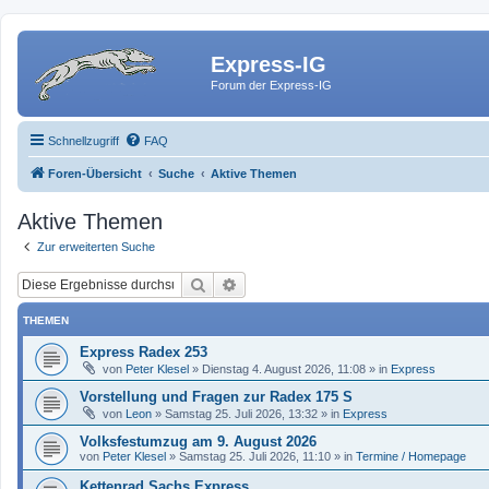
Express-IG
Forum der Express-IG
Schnellzugriff
FAQ
Foren-Übersicht
Suche
Aktive Themen
Aktive Themen
Zur erweiterten Suche
Suche
Erweiterte Suche
THEMEN
Express Radex 253
von
Peter Klesel
»
Dienstag 4. August 2026, 11:08
» in
Express
Vorstellung und Fragen zur Radex 175 S
von
Leon
»
Samstag 25. Juli 2026, 13:32
» in
Express
Volksfestumzug am 9. August 2026
von
Peter Klesel
»
Samstag 25. Juli 2026, 11:10
» in
Termine / Homepage
Kettenrad Sachs Express