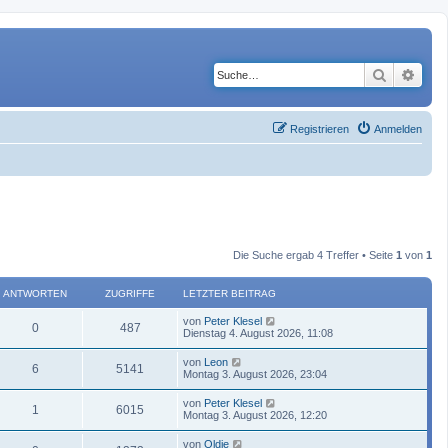
Suche
Erwe
Registrieren
Anmelden
Die Suche ergab 4 Treffer • Seite
1
von
1
ANTWORTEN
ZUGRIFFE
LETZTER BEITRAG
von
Peter Klesel
0
487
Dienstag 4. August 2026, 11:08
von
Leon
6
5141
Montag 3. August 2026, 23:04
von
Peter Klesel
1
6015
Montag 3. August 2026, 12:20
von
Oldie