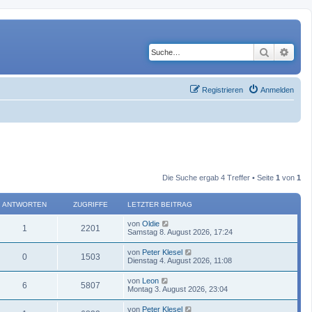
Suche
Erwe
Registrieren
Anmelden
Die Suche ergab 4 Treffer • Seite
1
von
1
ANTWORTEN
ZUGRIFFE
LETZTER BEITRAG
von
Oldie
1
2201
Samstag 8. August 2026, 17:24
von
Peter Klesel
0
1503
Dienstag 4. August 2026, 11:08
von
Leon
6
5807
Montag 3. August 2026, 23:04
von
Peter Klesel