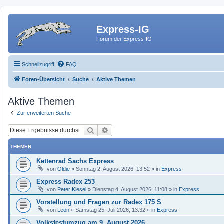
Express-IG
Forum der Express-IG
Schnellzugriff
FAQ
Foren-Übersicht
Suche
Aktive Themen
Aktive Themen
Zur erweiterten Suche
Suche
Erweiterte Suche
THEMEN
Kettenrad Sachs Express
von
Oldie
»
Sonntag 2. August 2026, 13:52
» in
Express
Express Radex 253
von
Peter Klesel
»
Dienstag 4. August 2026, 11:08
» in
Express
Vorstellung und Fragen zur Radex 175 S
von
Leon
»
Samstag 25. Juli 2026, 13:32
» in
Express
Volksfestumzug am 9. August 2026