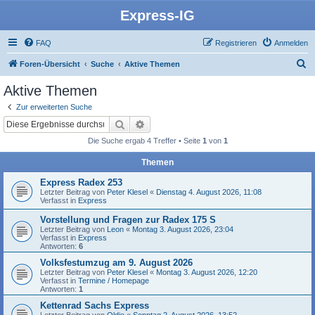
Express-IG
FAQ
Registrieren
Anmelden
S
Foren-Übersicht
Suche
Aktive Themen
u
Aktive Themen
c
Zur erweiterten Suche
h
Suche
Erweiterte Suche
e
Die Suche ergab 4 Treffer • Seite
1
von
1
Themen
Express Radex 253
Letzter Beitrag von
Peter Klesel
«
Dienstag 4. August 2026, 11:08
Verfasst in
Express
Vorstellung und Fragen zur Radex 175 S
Letzter Beitrag von
Leon
«
Montag 3. August 2026, 23:04
Verfasst in
Express
Antworten:
6
Volksfestumzug am 9. August 2026
Letzter Beitrag von
Peter Klesel
«
Montag 3. August 2026, 12:20
Verfasst in
Termine / Homepage
Antworten:
1
Kettenrad Sachs Express
Letzter Beitrag von
Oldie
«
Sonntag 2. August 2026, 13:52