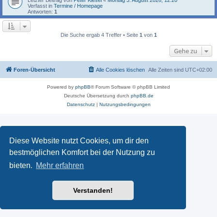
Verfasst in
Termine / Homepage
Antworten:
1
Die Suche ergab 4 Treffer • Seite
1
von
1
Gehe zu
Foren-Übersicht
Alle Cookies löschen
Alle Zeiten sind
UTC+02:00
Powered by
phpBB
® Forum Software © phpBB Limited
Deutsche Übersetzung durch
phpBB.de
Datenschutz
|
Nutzungsbedingungen
Diese Website nutzt Cookies, um dir den
bestmöglichen Komfort bei der Nutzung zu
bieten.
Mehr erfahren
Verstanden!