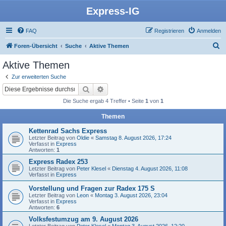
Express-IG
FAQ
Registrieren
Anmelden
S
Foren-Übersicht
Suche
Aktive Themen
u
Aktive Themen
c
Zur erweiterten Suche
h
Suche
Erweiterte Suche
e
Die Suche ergab 4 Treffer • Seite
1
von
1
Themen
Kettenrad Sachs Express
Letzter Beitrag von
Oldie
«
Samstag 8. August 2026, 17:24
Verfasst in
Express
Antworten:
1
Express Radex 253
Letzter Beitrag von
Peter Klesel
«
Dienstag 4. August 2026, 11:08
Verfasst in
Express
Vorstellung und Fragen zur Radex 175 S
Letzter Beitrag von
Leon
«
Montag 3. August 2026, 23:04
Verfasst in
Express
Antworten:
6
Volksfestumzug am 9. August 2026
Letzter Beitrag von
Peter Klesel
«
Montag 3. August 2026, 12:20