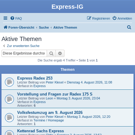
Express-IG
FAQ
Registrieren
Anmelden
S
Foren-Übersicht
Suche
Aktive Themen
u
Aktive Themen
c
Zur erweiterten Suche
h
Suche
Erweiterte Suche
e
Die Suche ergab 4 Treffer • Seite
1
von
1
Themen
Express Radex 253
Letzter Beitrag von
Peter Klesel
«
Dienstag 4. August 2026, 11:08
Verfasst in
Express
Vorstellung und Fragen zur Radex 175 S
Letzter Beitrag von
Leon
«
Montag 3. August 2026, 23:04
Verfasst in
Express
Antworten:
6
Volksfestumzug am 9. August 2026
Letzter Beitrag von
Peter Klesel
«
Montag 3. August 2026, 12:20
Verfasst in
Termine / Homepage
Antworten:
1
Kettenrad Sachs Express
Letzter Beitrag von
Oldie
«
Sonntag 2. August 2026, 13:52