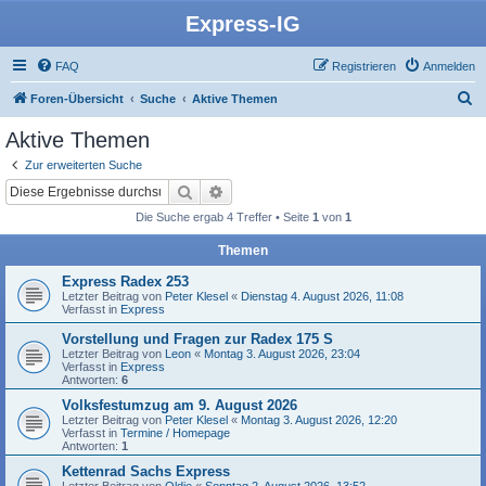
Express-IG
FAQ
Registrieren
Anmelden
S
Foren-Übersicht
Suche
Aktive Themen
u
Aktive Themen
c
Zur erweiterten Suche
h
Suche
Erweiterte Suche
e
Die Suche ergab 4 Treffer • Seite
1
von
1
Themen
Express Radex 253
Letzter Beitrag von
Peter Klesel
«
Dienstag 4. August 2026, 11:08
Verfasst in
Express
Vorstellung und Fragen zur Radex 175 S
Letzter Beitrag von
Leon
«
Montag 3. August 2026, 23:04
Verfasst in
Express
Antworten:
6
Volksfestumzug am 9. August 2026
Letzter Beitrag von
Peter Klesel
«
Montag 3. August 2026, 12:20
Verfasst in
Termine / Homepage
Antworten:
1
Kettenrad Sachs Express
Letzter Beitrag von
Oldie
«
Sonntag 2. August 2026, 13:52