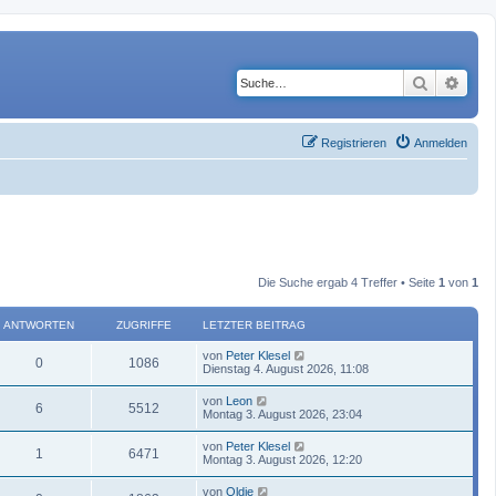
Suche
Erwe
Registrieren
Anmelden
Die Suche ergab 4 Treffer • Seite
1
von
1
ANTWORTEN
ZUGRIFFE
LETZTER BEITRAG
von
Peter Klesel
0
1086
Dienstag 4. August 2026, 11:08
von
Leon
6
5512
Montag 3. August 2026, 23:04
von
Peter Klesel
1
6471
Montag 3. August 2026, 12:20
von
Oldie