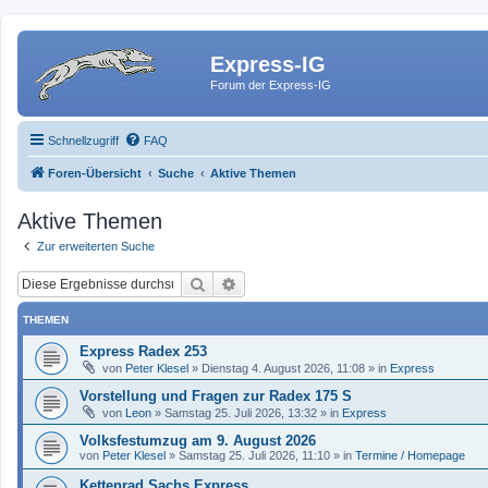
Express-IG
Forum der Express-IG
Schnellzugriff
FAQ
Foren-Übersicht
Suche
Aktive Themen
Aktive Themen
Zur erweiterten Suche
Suche
Erweiterte Suche
THEMEN
Express Radex 253
von
Peter Klesel
»
Dienstag 4. August 2026, 11:08
» in
Express
Vorstellung und Fragen zur Radex 175 S
von
Leon
»
Samstag 25. Juli 2026, 13:32
» in
Express
Volksfestumzug am 9. August 2026
von
Peter Klesel
»
Samstag 25. Juli 2026, 11:10
» in
Termine / Homepage
Kettenrad Sachs Express