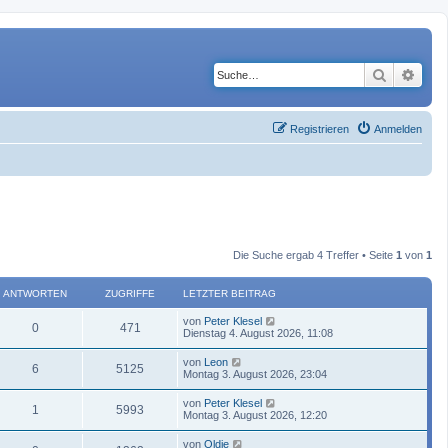
Suche
Erwe
Registrieren
Anmelden
Die Suche ergab 4 Treffer • Seite
1
von
1
ANTWORTEN
ZUGRIFFE
LETZTER BEITRAG
von
Peter Klesel
0
471
Dienstag 4. August 2026, 11:08
von
Leon
6
5125
Montag 3. August 2026, 23:04
von
Peter Klesel
1
5993
Montag 3. August 2026, 12:20
von
Oldie