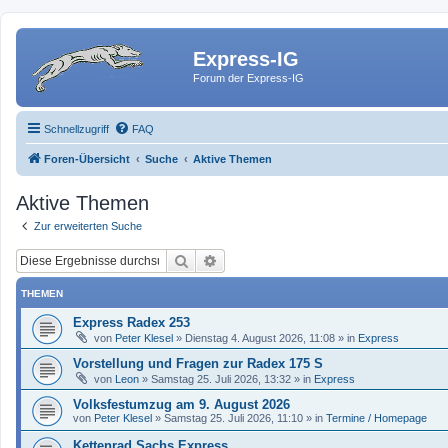
Express-IG
Forum der Express-IG
Schnellzugriff
FAQ
Foren-Übersicht
Suche
Aktive Themen
Aktive Themen
Zur erweiterten Suche
Suche
Erweiterte Suche
THEMEN
Express Radex 253
von
Peter Klesel
»
Dienstag 4. August 2026, 11:08
» in
Express
Vorstellung und Fragen zur Radex 175 S
von
Leon
»
Samstag 25. Juli 2026, 13:32
» in
Express
Volksfestumzug am 9. August 2026
von
Peter Klesel
»
Samstag 25. Juli 2026, 11:10
» in
Termine / Homepage
Kettenrad Sachs Express