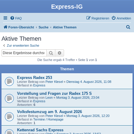
Express-IG
FAQ
Registrieren
Anmelden
S
Foren-Übersicht
Suche
Aktive Themen
u
Aktive Themen
c
Zur erweiterten Suche
h
Suche
Erweiterte Suche
e
Die Suche ergab 4 Treffer • Seite
1
von
1
Themen
Express Radex 253
Letzter Beitrag von
Peter Klesel
«
Dienstag 4. August 2026, 11:08
Verfasst in
Express
Vorstellung und Fragen zur Radex 175 S
Letzter Beitrag von
Leon
«
Montag 3. August 2026, 23:04
Verfasst in
Express
Antworten:
6
Volksfestumzug am 9. August 2026
Letzter Beitrag von
Peter Klesel
«
Montag 3. August 2026, 12:20
Verfasst in
Termine / Homepage
Antworten:
1
Kettenrad Sachs Express
Letzter Beitrag von
Oldie
«
Sonntag 2. August 2026, 13:52