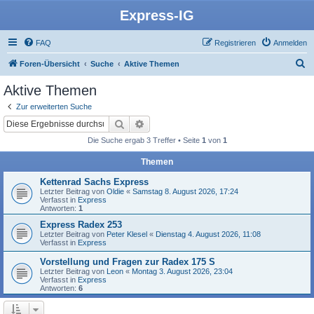
Express-IG
FAQ
Registrieren
Anmelden
S
Foren-Übersicht
Suche
Aktive Themen
u
Aktive Themen
c
Zur erweiterten Suche
h
Suche
Erweiterte Suche
e
Die Suche ergab 3 Treffer • Seite
1
von
1
Themen
Kettenrad Sachs Express
Letzter Beitrag von
Oldie
«
Samstag 8. August 2026, 17:24
Verfasst in
Express
Antworten:
1
Express Radex 253
Letzter Beitrag von
Peter Klesel
«
Dienstag 4. August 2026, 11:08
Verfasst in
Express
Vorstellung und Fragen zur Radex 175 S
Letzter Beitrag von
Leon
«
Montag 3. August 2026, 23:04
Verfasst in
Express
Antworten:
6