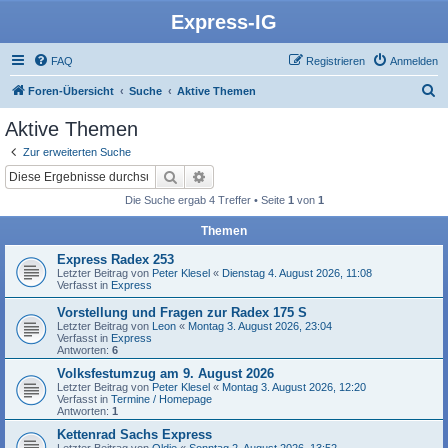
Express-IG
FAQ
Registrieren
Anmelden
S
Foren-Übersicht
Suche
Aktive Themen
u
Aktive Themen
c
Zur erweiterten Suche
h
Suche
Erweiterte Suche
e
Die Suche ergab 4 Treffer • Seite
1
von
1
Themen
Express Radex 253
Letzter Beitrag von
Peter Klesel
«
Dienstag 4. August 2026, 11:08
Verfasst in
Express
Vorstellung und Fragen zur Radex 175 S
Letzter Beitrag von
Leon
«
Montag 3. August 2026, 23:04
Verfasst in
Express
Antworten:
6
Volksfestumzug am 9. August 2026
Letzter Beitrag von
Peter Klesel
«
Montag 3. August 2026, 12:20
Verfasst in
Termine / Homepage
Antworten:
1
Kettenrad Sachs Express
Letzter Beitrag von
Oldie
«
Sonntag 2. August 2026, 13:52