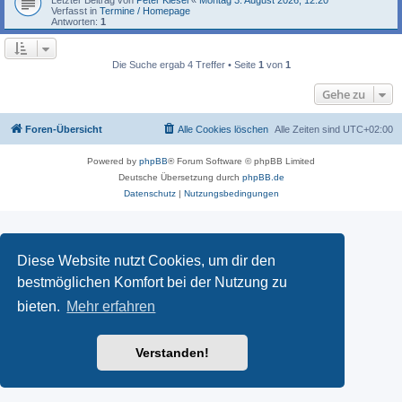
Verfasst in
Termine / Homepage
Antworten:
1
Die Suche ergab 4 Treffer • Seite
1
von
1
Gehe zu
Foren-Übersicht
Alle Cookies löschen
Alle Zeiten sind
UTC+02:00
Powered by
phpBB
® Forum Software © phpBB Limited
Deutsche Übersetzung durch
phpBB.de
Datenschutz
|
Nutzungsbedingungen
Diese Website nutzt Cookies, um dir den
bestmöglichen Komfort bei der Nutzung zu
bieten.
Mehr erfahren
Verstanden!