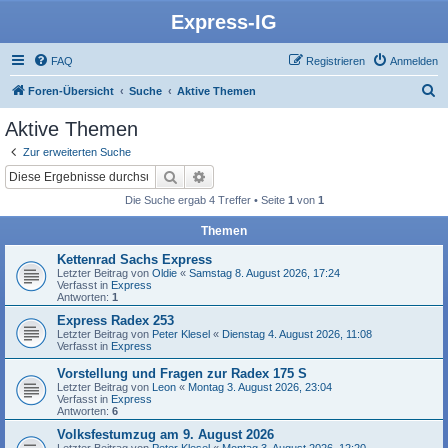
Express-IG
FAQ
Registrieren
Anmelden
S
Foren-Übersicht
Suche
Aktive Themen
u
Aktive Themen
c
Zur erweiterten Suche
h
Suche
Erweiterte Suche
e
Die Suche ergab 4 Treffer • Seite
1
von
1
Themen
Kettenrad Sachs Express
Letzter Beitrag von
Oldie
«
Samstag 8. August 2026, 17:24
Verfasst in
Express
Antworten:
1
Express Radex 253
Letzter Beitrag von
Peter Klesel
«
Dienstag 4. August 2026, 11:08
Verfasst in
Express
Vorstellung und Fragen zur Radex 175 S
Letzter Beitrag von
Leon
«
Montag 3. August 2026, 23:04
Verfasst in
Express
Antworten:
6
Volksfestumzug am 9. August 2026
Letzter Beitrag von
Peter Klesel
«
Montag 3. August 2026, 12:20