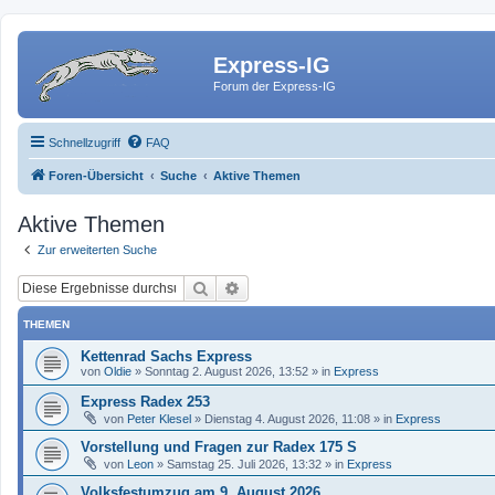
Express-IG
Forum der Express-IG
Schnellzugriff
FAQ
Foren-Übersicht
Suche
Aktive Themen
Aktive Themen
Zur erweiterten Suche
Suche
Erweiterte Suche
THEMEN
Kettenrad Sachs Express
von
Oldie
»
Sonntag 2. August 2026, 13:52
» in
Express
Express Radex 253
von
Peter Klesel
»
Dienstag 4. August 2026, 11:08
» in
Express
Vorstellung und Fragen zur Radex 175 S
von
Leon
»
Samstag 25. Juli 2026, 13:32
» in
Express
Volksfestumzug am 9. August 2026