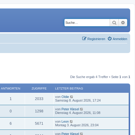
Suche
Erwe
Registrieren
Anmelden
Die Suche ergab 4 Treffer • Seite
1
von
1
ANTWORTEN
ZUGRIFFE
LETZTER BEITRAG
von
Oldie
1
2033
Samstag 8. August 2026, 17:24
von
Peter Klesel
0
1298
Dienstag 4. August 2026, 11:08
von
Leon
6
5671
Montag 3. August 2026, 23:04
von
Peter Klesel