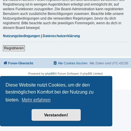
Registrierung ist in wenigen Augenblicken erledigt und ermöglicht dir, auf
weitere Funktionen zuzugreifen. Die Board-Administration kann registrierten
Benutzern auch zusätzliche Berechtigungen zuweisen. Beachte bitte unsere
Nutzungsbedingungen und die verwandten Regelungen, bevor du dich
registrierst. Bitte beachte auch die jeweiligen Forenregeln, wenn du dich in
diesem Board bewegst.
Nutzungsbedingungen
|
Datenschutzerklärung
Registrieren
Foren-Übersicht
Alle Cookies löschen
Alle Zeiten sind
UTC+02:00
Powered by
phpBB
® Forum Software © phpBB Limited
Deutsche Übersetzung durch
phpBB.de
Datenschutz
|
Nutzungsbedingungen
Diese Website nutzt Cookies, um dir den
bestmöglichen Komfort bei der Nutzung zu
bieten.
Mehr erfahren
Verstanden!