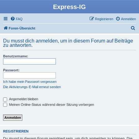
Express-IG
FAQ
Registrieren
Anmelden
S
Foren-Übersicht
u
Du musst dich anmelden, um in diesem Forum auf Beiträge
c
zu antworten.
h
Benutzername:
e
Passwort:
Ich habe mein Passwort vergessen
Die Aktivierungs-E-Mail erneut senden
Angemeldet bleiben
Meinen Online-Status während dieser Sitzung verbergen
REGISTRIEREN
Du musst in diesem Forum registriert sein, um dich anmelden zu können. Die