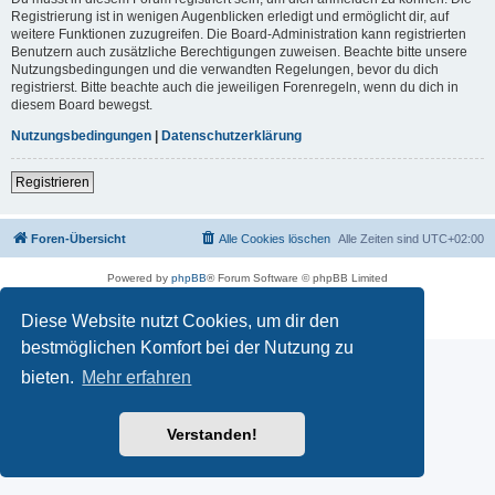
Registrierung ist in wenigen Augenblicken erledigt und ermöglicht dir, auf
weitere Funktionen zuzugreifen. Die Board-Administration kann registrierten
Benutzern auch zusätzliche Berechtigungen zuweisen. Beachte bitte unsere
Nutzungsbedingungen und die verwandten Regelungen, bevor du dich
registrierst. Bitte beachte auch die jeweiligen Forenregeln, wenn du dich in
diesem Board bewegst.
Nutzungsbedingungen
|
Datenschutzerklärung
Registrieren
Foren-Übersicht
Alle Cookies löschen
Alle Zeiten sind
UTC+02:00
Powered by
phpBB
® Forum Software © phpBB Limited
Deutsche Übersetzung durch
phpBB.de
Datenschutz
|
Nutzungsbedingungen
Diese Website nutzt Cookies, um dir den
bestmöglichen Komfort bei der Nutzung zu
bieten.
Mehr erfahren
Verstanden!