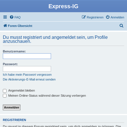
Express-IG
FAQ
Registrieren
Anmelden
S
Foren-Übersicht
u
Du musst registriert und angemeldet sein, um Profile
c
anzuschauen.
h
Benutzername:
e
Passwort:
Ich habe mein Passwort vergessen
Die Aktivierungs-E-Mail erneut senden
Angemeldet bleiben
Meinen Online-Status während dieser Sitzung verbergen
REGISTRIEREN
Du musst in diesem Forum registriert sein, um dich anmelden zu können. Die