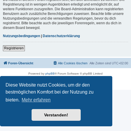
Registrierung ist in wenigen Augenblicken erledigt und ermöglicht dir, auf
weitere Funktionen zuzugreifen. Die Board-Administration kann registrierten
Benutzern auch zusätzliche Berechtigungen zuweisen. Beachte bitte unsere
Nutzungsbedingungen und die verwandten Regelungen, bevor du dich
registrierst. Bitte beachte auch die jeweiligen Forenregeln, wenn du dich in
diesem Board bewegst.
Nutzungsbedingungen
|
Datenschutzerklärung
Registrieren
Foren-Übersicht
Alle Cookies löschen
Alle Zeiten sind
UTC+02:00
Powered by
phpBB
® Forum Software © phpBB Limited
Deutsche Übersetzung durch
phpBB.de
Datenschutz
|
Nutzungsbedingungen
Diese Website nutzt Cookies, um dir den
bestmöglichen Komfort bei der Nutzung zu
bieten.
Mehr erfahren
Verstanden!