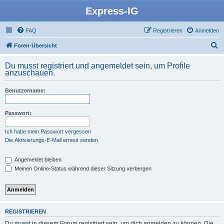
Express-IG
FAQ
Registrieren
Anmelden
S
Foren-Übersicht
u
Du musst registriert und angemeldet sein, um Profile
c
anzuschauen.
h
Benutzername:
e
Passwort:
Ich habe mein Passwort vergessen
Die Aktivierungs-E-Mail erneut senden
Angemeldet bleiben
Meinen Online-Status während dieser Sitzung verbergen
REGISTRIEREN
Du musst in diesem Forum registriert sein, um dich anmelden zu können. Die