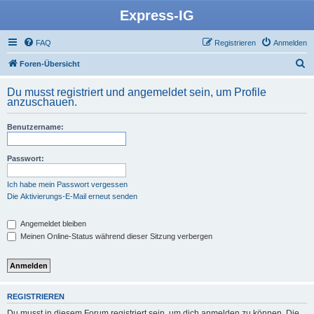
Express-IG
FAQ
Registrieren
Anmelden
S
Foren-Übersicht
u
Du musst registriert und angemeldet sein, um Profile
c
anzuschauen.
h
Benutzername:
e
Passwort:
Ich habe mein Passwort vergessen
Die Aktivierungs-E-Mail erneut senden
Angemeldet bleiben
Meinen Online-Status während dieser Sitzung verbergen
REGISTRIEREN
Du musst in diesem Forum registriert sein, um dich anmelden zu können. Die