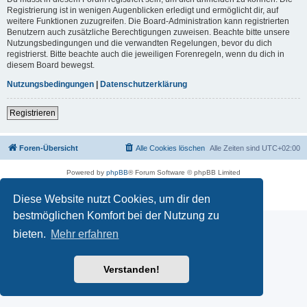
Registrierung ist in wenigen Augenblicken erledigt und ermöglicht dir, auf
weitere Funktionen zuzugreifen. Die Board-Administration kann registrierten
Benutzern auch zusätzliche Berechtigungen zuweisen. Beachte bitte unsere
Nutzungsbedingungen und die verwandten Regelungen, bevor du dich
registrierst. Bitte beachte auch die jeweiligen Forenregeln, wenn du dich in
diesem Board bewegst.
Nutzungsbedingungen
|
Datenschutzerklärung
Registrieren
Foren-Übersicht
Alle Cookies löschen
Alle Zeiten sind
UTC+02:00
Powered by
phpBB
® Forum Software © phpBB Limited
Deutsche Übersetzung durch
phpBB.de
Datenschutz
|
Nutzungsbedingungen
Diese Website nutzt Cookies, um dir den
bestmöglichen Komfort bei der Nutzung zu
bieten.
Mehr erfahren
Verstanden!