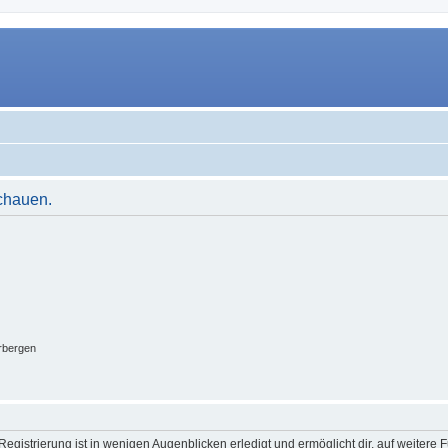
schauen.
rbergen
egistrierung ist in wenigen Augenblicken erledigt und ermöglicht dir, auf weitere 