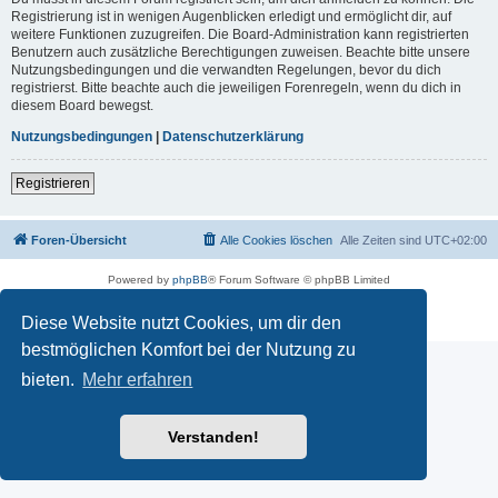
Registrierung ist in wenigen Augenblicken erledigt und ermöglicht dir, auf
weitere Funktionen zuzugreifen. Die Board-Administration kann registrierten
Benutzern auch zusätzliche Berechtigungen zuweisen. Beachte bitte unsere
Nutzungsbedingungen und die verwandten Regelungen, bevor du dich
registrierst. Bitte beachte auch die jeweiligen Forenregeln, wenn du dich in
diesem Board bewegst.
Nutzungsbedingungen
|
Datenschutzerklärung
Registrieren
Foren-Übersicht
Alle Cookies löschen
Alle Zeiten sind
UTC+02:00
Powered by
phpBB
® Forum Software © phpBB Limited
Deutsche Übersetzung durch
phpBB.de
Datenschutz
|
Nutzungsbedingungen
Diese Website nutzt Cookies, um dir den
bestmöglichen Komfort bei der Nutzung zu
bieten.
Mehr erfahren
Verstanden!