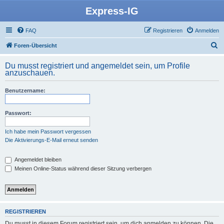
Express-IG
FAQ
Registrieren
Anmelden
S
Foren-Übersicht
u
Du musst registriert und angemeldet sein, um Profile
c
anzuschauen.
h
Benutzername:
e
Passwort:
Ich habe mein Passwort vergessen
Die Aktivierungs-E-Mail erneut senden
Angemeldet bleiben
Meinen Online-Status während dieser Sitzung verbergen
REGISTRIEREN
Du musst in diesem Forum registriert sein, um dich anmelden zu können. Die