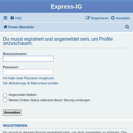
Express-IG
FAQ
Registrieren
Anmelden
S
Foren-Übersicht
u
Du musst registriert und angemeldet sein, um Profile
c
anzuschauen.
h
Benutzername:
e
Passwort:
Ich habe mein Passwort vergessen
Die Aktivierungs-E-Mail erneut senden
Angemeldet bleiben
Meinen Online-Status während dieser Sitzung verbergen
REGISTRIEREN
Du musst in diesem Forum registriert sein, um dich anmelden zu können. Die