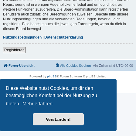
Registrierung ist in wenigen Augenblicken erledigt und ermöglicht dir, auf
weitere Funktionen zuzugreifen. Die Board-Administration kann registrierten
Benutzern auch zusätzliche Berechtigungen zuweisen. Beachte bitte unsere
Nutzungsbedingungen und die verwandten Regelungen, bevor du dich
registrierst. Bitte beachte auch die jeweiligen Forenregeln, wenn du dich in
diesem Board bewegst.
Nutzungsbedingungen
|
Datenschutzerklärung
Registrieren
Foren-Übersicht
Alle Cookies löschen
Alle Zeiten sind
UTC+02:00
Powered by
phpBB
® Forum Software © phpBB Limited
Deutsche Übersetzung durch
phpBB.de
Datenschutz
|
Nutzungsbedingungen
Diese Website nutzt Cookies, um dir den
bestmöglichen Komfort bei der Nutzung zu
bieten.
Mehr erfahren
Verstanden!