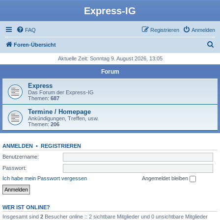
Express-IG
FAQ
Registrieren
Anmelden
S
Foren-Übersicht
u
Aktuelle Zeit: Sonntag 9. August 2026, 13:05
c
Forum
h
Express
e
Das Forum der Express-IG
Themen:
687
Termine / Homepage
Ankündigungen, Treffen, usw.
Themen:
206
ANMELDEN
•
REGISTRIEREN
Benutzername:
Passwort:
Ich habe mein Passwort vergessen
Angemeldet bleiben
WER IST ONLINE?
Insgesamt sind
2
Besucher online :: 2 sichtbare Mitglieder und 0 unsichtbare Mitglieder