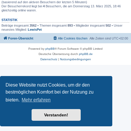
(basierend auf den aktiven Besuchern der letzten 5 Minuten)
Der Besucherrekord liegt bei
4
Besuchern, die am Donnerstag 13. März 2025, 18:46
gleichzeitig online waren.
STATISTIK
Beiträge insgesamt
3562
• Themen insgesamt
893
• Mitglieder insgesamt
502
• Unser
neuestes Mitglied:
LewisPet
Foren-Übersicht
Alle Cookies löschen
Alle Zeiten sind
UTC+02:00
Powered by
phpBB
® Forum Software © phpBB Limited
Deutsche Übersetzung durch
phpBB.de
Datenschutz
|
Nutzungsbedingungen
Diese Website nutzt Cookies, um dir den
bestmöglichen Komfort bei der Nutzung zu
bieten.
Mehr erfahren
Verstanden!