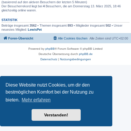
(basierend auf den aktiven Besuchern der letzten 5 Minuten)
Der Besucherrekord liegt bei
4
Besuchern, die am Donnerstag 13. März 2025, 18:46
gleichzeitig online waren.
STATISTIK
Beiträge insgesamt
3562
• Themen insgesamt
893
• Mitglieder insgesamt
502
• Unser
neuestes Mitglied:
LewisPet
Foren-Übersicht
Alle Cookies löschen
Alle Zeiten sind
UTC+02:00
Powered by
phpBB
® Forum Software © phpBB Limited
Deutsche Übersetzung durch
phpBB.de
Datenschutz
|
Nutzungsbedingungen
Diese Website nutzt Cookies, um dir den
bestmöglichen Komfort bei der Nutzung zu
bieten.
Mehr erfahren
Verstanden!