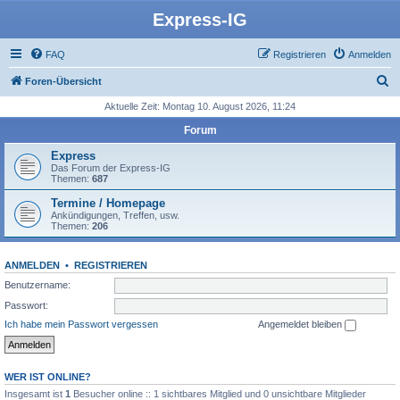
Express-IG
FAQ
Registrieren
Anmelden
S
Foren-Übersicht
u
Aktuelle Zeit: Montag 10. August 2026, 11:24
c
Forum
h
Express
e
Das Forum der Express-IG
Themen:
687
Termine / Homepage
Ankündigungen, Treffen, usw.
Themen:
206
ANMELDEN
•
REGISTRIEREN
Benutzername:
Passwort:
Ich habe mein Passwort vergessen
Angemeldet bleiben
WER IST ONLINE?
Insgesamt ist
1
Besucher online :: 1 sichtbares Mitglied und 0 unsichtbare Mitglieder