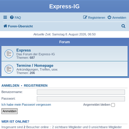
Express-IG
FAQ
Registrieren
Anmelden
S
Foren-Übersicht
u
Aktuelle Zeit: Samstag 8. August 2026, 06:50
c
Forum
h
Express
e
Das Forum der Express-IG
Themen:
687
Termine / Homepage
Ankündigungen, Treffen, usw.
Themen:
206
ANMELDEN
•
REGISTRIEREN
Benutzername:
Passwort:
Ich habe mein Passwort vergessen
Angemeldet bleiben
WER IST ONLINE?
Insgesamt sind
2
Besucher online :: 2 sichtbare Mitglieder und 0 unsichtbare Mitglieder