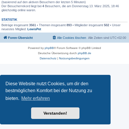
(basierend auf den aktiven Besuchern der letzten 5 Minuten)
Der Besucherrekord liegt bei
4
Besuchern, die am Donnerstag 13. März 2025, 18:46
gleichzeitig online waren.
STATISTIK
Beiträge insgesamt
3561
• Themen insgesamt
893
• Mitglieder insgesamt
502
• Unser
neuestes Mitglied:
LewisPet
Foren-Übersicht
Alle Cookies löschen
Alle Zeiten sind
UTC+02:00
Powered by
phpBB
® Forum Software © phpBB Limited
Deutsche Übersetzung durch
phpBB.de
Datenschutz
|
Nutzungsbedingungen
Diese Website nutzt Cookies, um dir den
bestmöglichen Komfort bei der Nutzung zu
bieten.
Mehr erfahren
Verstanden!