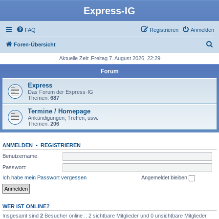
Express-IG
FAQ
Registrieren
Anmelden
S
Foren-Übersicht
u
Aktuelle Zeit: Freitag 7. August 2026, 22:29
c
Forum
h
Express
e
Das Forum der Express-IG
Themen:
687
Termine / Homepage
Ankündigungen, Treffen, usw.
Themen:
206
ANMELDEN
•
REGISTRIEREN
Benutzername:
Passwort:
Ich habe mein Passwort vergessen
Angemeldet bleiben
WER IST ONLINE?
Insgesamt sind
2
Besucher online :: 2 sichtbare Mitglieder und 0 unsichtbare Mitglieder