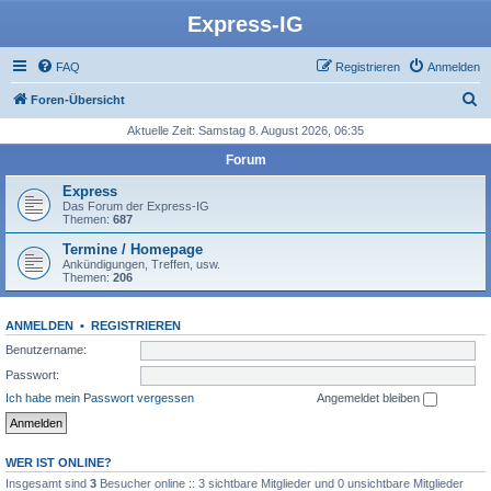
Express-IG
FAQ
Registrieren
Anmelden
S
Foren-Übersicht
u
Aktuelle Zeit: Samstag 8. August 2026, 06:35
c
Forum
h
Express
e
Das Forum der Express-IG
Themen:
687
Termine / Homepage
Ankündigungen, Treffen, usw.
Themen:
206
ANMELDEN
•
REGISTRIEREN
Benutzername:
Passwort:
Ich habe mein Passwort vergessen
Angemeldet bleiben
WER IST ONLINE?
Insgesamt sind
3
Besucher online :: 3 sichtbare Mitglieder und 0 unsichtbare Mitglieder