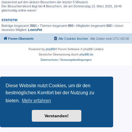
(basierend auf den aktiven Besuchern der letzten 5 Minuten)
Der Besucherrekord liegt bei
4
Besuchern, die am Donnerstag 13. März 2025, 18:46
gleichzeitig online waren.
STATISTIK
Beiträge insgesamt
3561
• Themen insgesamt
893
• Mitglieder insgesamt
502
• Unser
neuestes Mitglied:
LewisPet
Foren-Übersicht
Alle Cookies löschen
Alle Zeiten sind
UTC+02:00
Powered by
phpBB
® Forum Software © phpBB Limited
Deutsche Übersetzung durch
phpBB.de
Datenschutz
|
Nutzungsbedingungen
Diese Website nutzt Cookies, um dir den
bestmöglichen Komfort bei der Nutzung zu
bieten.
Mehr erfahren
Verstanden!